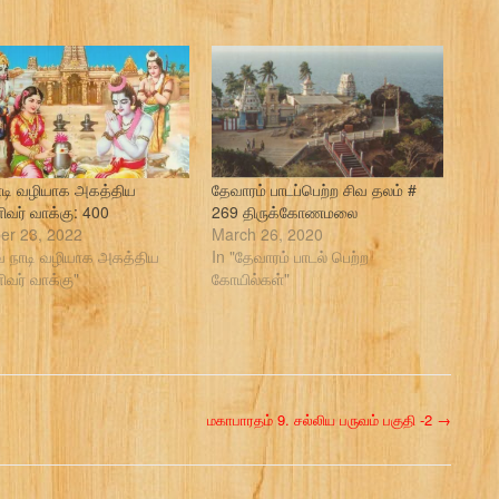
ாடி வழியாக அகத்திய
தேவாரம் பாடப்பெற்ற சிவ தலம் #
ிவர் வாக்கு: 400
269 திருக்கோணமலை
er 23, 2022
March 26, 2020
ீவ நாடி வழியாக அகத்திய
In "தேவாரம் பாடல் பெற்ற
ிவர் வாக்கு"
கோயில்கள்"
மகாபாரதம் 9. சல்லிய பருவம் பகுதி -2
→