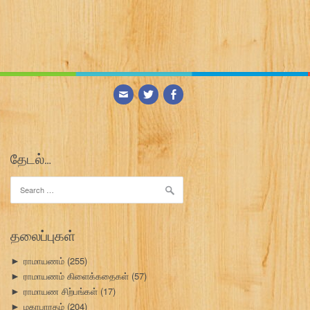
தேடல்…
Search
for:
தலைப்புகள்
ராமாயணம்
(255)
►
ராமாயணம் கிளைக்கதைகள்
(57)
►
ராமாயண சிற்பங்கள்
(17)
►
மகாபாரதம்
(204)
►