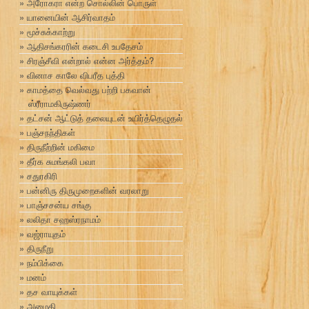
அரோகரா என்ற சொல்லின் பொருள்
யானையின் ஆசிர்வாதம்
மூச்சுக்காற்று
ஆதிசங்கரரின் கடைசி உபதேசம்
சிரஞ்சீவி என்றால் என்ன அர்த்தம்?
வினாச காலே விபரீத புத்தி
காமத்தை வெல்வது பற்றி பகவான்
ஸ்ரீராமகிருஷ்ணர்
தட்சன் ஆட்டுத் தலையுடன் உயிர்த்தெழுதல்
பஞ்சநந்திகள்
திருநீற்றின் மகிமை
தீர்க சுமங்கலி பவா
சதுரகிரி
பன்னிரு திருமுறைகளின் வரலாறு
பாஞ்சசன்ய சங்கு
லலிதா சஹஸ்ரநாமம்
வஜ்ராயுதம்
திருநீறு
நம்பிக்கை
மனம்
தச வாயுக்கள்
அமைதி