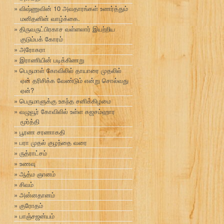
விஷ்ணுவின் 10 அவதாரங்கள் உணர்த்தும்
மனிதனின் வாழ்க்கை.
திருவருட்பிரகாச வள்ளலார் இயற்றிய
குடும்பக் கோரம்
அரோகரா
இராணியின் படிக்கிணறு
பெருமாள் கோவிலில் தாயாரை முதலில்
ஏன் தரிசிக்க வேண்டும் என்று சொல்வது
ஏன்?
பெருமாளுக்கு உகந்த சனிக்கிழமை
வழுவூர் கோவிலில் உள்ள கஜசம்ஹார
மூர்த்தி
பூரண சரணாகதி
பரா முதல் குழந்தை வரை
ருத்ராட்சம்
உணவு
ஆத்ம ஞானம்
சிவம்
அன்னதானம்
குரோதம்
பாஞ்சஜன்யம்