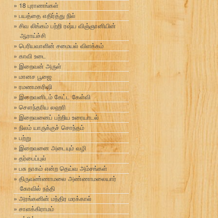
18 புராணங்கள்
பயத்தை எதிர்த்து நில்
சிவ லிங்கம் பற்றி ரஷ்ய விஞ்ஞானியின்
ஆராய்ச்சி
பெரியவாளின் சமையல் விளக்கம்
காவி உடை
இறைவன் அருள்
மானச பூஜை
ரமணமகரிஷி
இறைவனிடம் கேட்ட கேள்வி
சௌந்தரிய லஹரி
இறைவனைப் பற்றிய உரையாடல்
நிலம் யாருக்குச் சொந்தம்
பற்று
இறைவனை அடையும் வழி
தர்பைப்புல்
பசு நாகம் என்ற தெய்வ அம்சங்கள்
திருவண்ணாமலை அண்ணாமலையார்
கோவில் நந்தி
அரங்கனின் மந்திர மரக்கால்
சாளக்கிராமம்