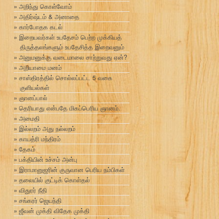
அறிந்து கொள்வோம்
அதிர்ஷ்டம் & அனாதை
கார்போதக கடல்
இறையவர்கள் உபதேசம் பெற்ற முக்கியத்
திருத்தலங்களும் உபதேசித்த இறைவனும்
அனுமனுக்கு வடைமாலை சாற்றுவது ஏன்?
அறியாமை மனம்
சாஸ்திரத்தில் சொல்லப்பட்ட 5 வகை
குளியல்கள்
ஞானப்பால்
தெரியாது என்பதே மிகப்பெரிய ஞானம்.
அமைதி
இல்லறம் அது நல்லறம்
காயத்ரி மந்திரம்
தேகம்
பக்தியின் உச்சம் அன்பு
இராமானுஜரின் குருவான பெரிய நம்பிகள்
தலையில் குட்டிக் கொள்தல்
விதுரர் நீதி
சங்கரர் ஜெயந்தி
ஜீவன் முக்தி விதேக முக்தி