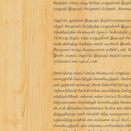
நேரத்தில் அங்கு வந்து சேர்ந்த யமதூதர்கள் இருவர்
யமதூதர் இருவரும் சிவஞானம் பெற்றனர். சிவன
அனுப்பிய தூதர்கள் இருவரும் திரும்பி வராதததை
மற்றும் சிவஞானம் பெற்றிருந்த யமதூதர்கள் இருவர
அந்தநேரத்தில் சிவனடியார் ஆலயப் பிரகாரத்தில் ம
அப்போது திரும்ப வந்த யமதூதர்கள் இருவரும் சிவ
உதறியதிலிருந்து தெறித்த மணல் படிமங்கள் இரண்ட
சிவஞானம் பெற்று சிவனடியாராக மாறிவிட்டனர்
இரண்டாவதாய் அனுப்பிய இருவரும் திரும்பி வரா
பார்க்கலாம் என புறப்பட்டான்.
பிரகாரத்தை சுத்தம் செய்த சிவனடியார் ஈசனுக
வாழைநாரில் தொடுத்துக் கொண்டிருந்தார். சிவச்ச
தன் தூதர்கள் நால்வரும் சிவத் தொண்டு செய்து 
ஆவேசத்தோடு நோக்கி என்ன மாயவித்தை செய்து 
வந்திருக்கிறேன். என்னை என்ன செய்யப் போகிறாய
விழ்வதழையை தொடுத்துக் கொண்டிருந்த சிவனடியா
விடாமல் இதென்ன தொல்லையா போச்சு என வில்வ
திருவூறல்நாதா எனச் சொல்லி அந்த வாழைநாரை எம
உருவெடுத்து எமனின் கை கால்களை கட்டிப் போட்ட
கொண்டிருந்தார். நாம எவ்வளவு பாசக்கயிறை வீ