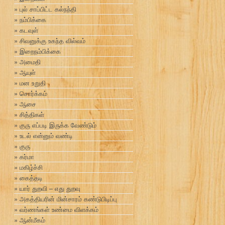
புல் சாப்பிட்ட கல்நந்தி
நம்பிக்கை
கடவுள்
சிவனுக்கு உகந்த வில்வம்
இறைநம்பிக்கை
அமைதி
ஆயுள்
மன உறுதி
சொர்க்கம்
ஆசை
சித்திகள்
குரு எப்படி இருக்க வேண்டும்
உடல் என்னும் வண்டி
குரு
கர்மா
மகிழ்ச்சி
கைத்தடி
யார் துறவி – எது துறவு
அகத்தியரின் மின்சாரம் கண்டுபிடிப்பு
வர்ணங்கள் உண்மை விளக்கம்
ஆன்மீகம்