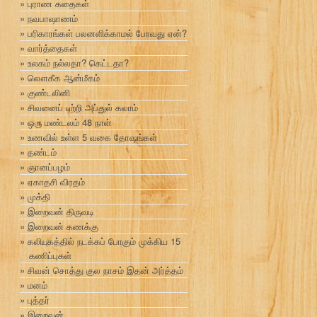
புராண கதைகள்
நவபாஷாணம்
பரிகாரங்கள் பலனளிக்காமல் போவது ஏன்?
வார்த்தைகள்
உலகம் நல்லதா? கெட்டதா?
லௌகீக ஆன்மீகம்
குண்டலினி
சிவனைப் பற்றி அப்துல் கலாம்
ஒரு மண்டலம் 48 நாள்
உணவில் உள்ள 5 வகை தோஷங்கள்
தண்டம்
ஞானப்பழம்
ஏகாதசி விரதம்
முக்தி
இறைவன் திருவடி
இறைவன் கணக்கு
கலியுகத்தில் நடக்கப் போகும் முக்கிய 15
கணிப்புகள்
சிவன் சொத்து குல நாசம் இதன் அர்த்தம்
மனம்
புத்தர்
இறைவன்