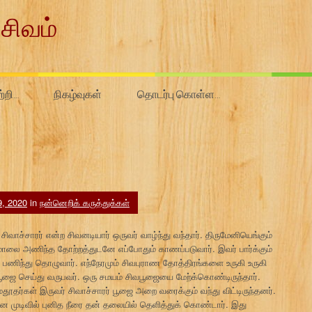
சிவம்
ற்றி…
நிகழ்வுகள்
தொடர்பு கொள்ள…
9, 2020
in
நன்னெறிக் கருத்துக்கள்
வாச்சாரர் என்ற சிவனடியார் ஒருவர் வாழ்ந்து வந்தார். திருமேனியெங்கும்
்ச மாலை அணிந்த தோற்றத்துடனே எப்போதும் காணப்படுவார். இவர் பார்க்கும்
ணிந்து தொழுவார். எந்நேரமும் சிவபுராண தோத்திரங்களை உருகி உருகி
 பூஜை செய்து வருபவர். ஒரு சமயம் சிவபூஜையை மேற்க்கொண்டிருந்தார்.
தூதர்கள் இருவர் சிவாச்சாரர் பூஜை அறை வரைக்கும் வந்து விட்டிருந்தனர்.
ான முடிவில் புனித நீரை தன் தலையில் தெளித்துக் கொண்டார். இது