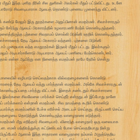
 மீதும் இந்த புனித நீரின் சில துளிகள் அவர்கள் மீதும் பட்டுவிட்டது. உடனே
டியாரோடு சிவனடியாராக ஆலயத் தொண்டு புணைய முனைந்து விட்டனர்.
க் கண்டு மேலும் இரு தூதர்களை அனுப்பினான் எமதர்மன். சிவாச்சாரரும்
ும் சேர்ந்து ஆலயப் பிரகாரத்தில் உழவாரபணி மேற்க் கொண்டிருந்தனர்.
ுளைத்திருந்த புற்களை சிவநாமம் சொல்லி பிடுங்கி உதறிக் கொண்டிருந்தார்.
ாச்சாரரைத் தேடி ஆலயப் பிரகாரம் வந்தனர். புற்களை பிடுங்கி
ாம் முறையாக வந்த எமதூதர்கள் இருவர் மீதும் பட்டது. இவர்களும்
. மேலும் அடியார்களோடு அடியாராக ஆலயப் பணியை மேற்கொண்டனர்.
ததால் என்ன ஆயிற்று என நினைத்த எமதர்மன் நாமே நேரில் சென்று
்கு மாலையில் வழிபாடு செய்வதற்காக வில்வதழைகளைக் கொண்டு
ாரரைத் தேடி ஆலயம் வந்து பார்த்தான் எமதர்மன். அங்கே சிவாச்சாரருடன்
கொண்டிருப்பதை பார்த்து விட்டான். இதைக் கண்டதும் சிவாச்சாரரை
இவர்களை சிவவேலை பார்க்கச் செய்தீர் என்றதுடன் இப்போது நானே
் பார்க்கலாம் என்றான் எமதர்மன். சிவ நாமத்தை கூறிக் கொண்டு
ர்க்கு எமதர்மனின் பேச்சு எரிச்சல் அடையச் செய்தது. திருப்பணி செய்ய
தழையை தொடுத்துக் கொண்டிருந்த வாழைநாரை எடுத்தார்.
தர்மன் மீது எறிந்தார் சிவனடியார். விரைந்த வாழைநார் ஒரு வலையாக
ன. எமன் மந்திரத்துக்கு கட்டுண்டவர் போல செய்வதறியாது நின்று
சியிருப்போம் ஆனால் இந்த சாதாரண வாழைநாரை நம்மால் அறுத்தெறிய