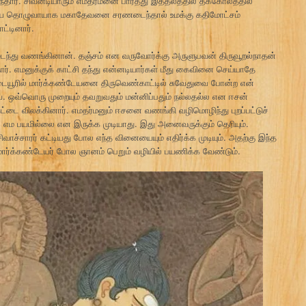
்தார். சிவனடியாரும் எமதர்மனை பார்த்து இத்தலத்தில் தக்கோலத்தில்
ுவடியை தொழுவாயாக மகாதேவனை சரணடைந்தால் உமக்கு கதிமோட்சம்
ட்டினார்.
ந்து வணங்கினான். தஞ்சம் என வருவோர்க்கு அருளுபவன் திருவூறல்நாதன்
். எமனுக்குக் காட்சி தந்து என்னடியார்கள் மீது கைவினை செய்யாதே
்கடையூரில் மார்க்கண்டேயனை திருவெண்காட்டில் சுவேதுவை போன்ற என்
றாய். ஒவ்வொரு முறையும் தவறுவதும் மன்னிப்பதும் நல்லதல்ல என ஈசன்
கட்டை விலக்கினார். எமதர்மனும் ஈசனை வணங்கி வழிமொழிந்து புறப்பட்டுச்
ல் எம பயமில்லை என இருக்க முடியாது. இது அனைவருக்கும் தெரியும்.
ாச்சாரர் கட்டியது போல எந்த வினையையும் எதிர்க்க முடியும். அதற்கு இந்த
 மார்க்கண்டேயர் போல ஞானம் பெறும் வழியில் பயணிக்க வேண்டும்.