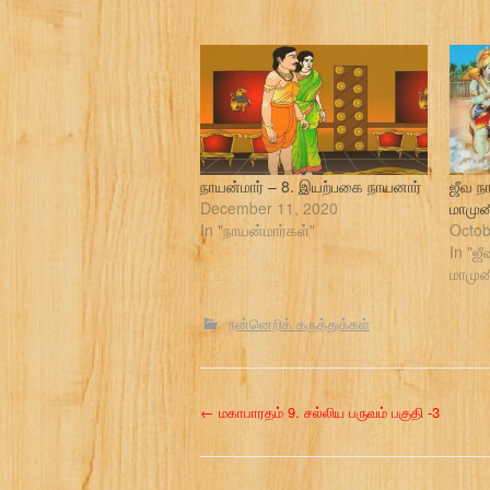
நாயன்மார் – 8. இயற்பகை நாயனார்
ஜீவ ந
December 11, 2020
மாமுன
In "நாயன்மார்கள்"
Octob
In "ஜ
மாமுன
நன்னெறிக் கருத்துக்கள்
P
←
மகாபாரதம் 9. சல்லிய பருவம் பகுதி -3
o