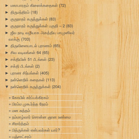
மகாபாரதம் கிளைக்கதைகள்
(72)
►
திருமந்திரம்
(18)
►
குருநாதர் கருத்துக்கள்
(83)
►
குருநாதர் கருத்துக்கள் பகுதி – 2
(83)
►
ஜீவ நாடி வழியாக அகத்திய மாமுனிவர்
►
வாக்கு
(703)
திருவிளையாடல் புராணம்
(65)
►
சிவ வடிவங்கள் 64
(65)
►
சக்தியின் 51 பீடங்கள்
(23)
►
சக்தி பீடங்கள்
(2)
►
புராண சிற்பங்கள்
(405)
►
நன்னெறிக் கதைகள்
(113)
►
நன்னெறிக் கருத்துக்கள்
(204)
▼
கோயில் கர்ப்பக்கிரகம்
பிரம்ம முகூர்த்த நேரம்
மன சுத்தம்
நம்மாழ்வார் சொன்ன ஞான உண்மை
சிரார்த்தம்
பித்ருக்கள் என்பவர்கள் யார்?
பஞ்சாட்சரம்