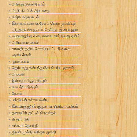
அறிந்து கொள்வோம்
அதிர்ஷ்டம் & அனாதை
கார்போதக கடல்
இறையவர்கள் உபதேசம் பெற்ற முக்கியத்
திருத்தலங்களும் உபதேசித்த இறைவனும்
அனுமனுக்கு வடைமாலை சாற்றுவது ஏன்?
அறியாமை மனம்
சாஸ்திரத்தில் சொல்லப்பட்ட 5 வகை
குளியல்கள்
ஞானப்பால்
தெரியாது என்பதே மிகப்பெரிய ஞானம்.
அமைதி
இல்லறம் அது நல்லறம்
காயத்ரி மந்திரம்
தேகம்
பக்தியின் உச்சம் அன்பு
இராமானுஜரின் குருவான பெரிய நம்பிகள்
தலையில் குட்டிக் கொள்தல்
விதுரர் நீதி
சங்கரர் ஜெயந்தி
ஜீவன் முக்தி விதேக முக்தி