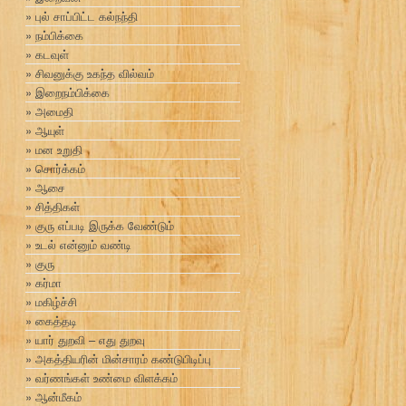
புல் சாப்பிட்ட கல்நந்தி
நம்பிக்கை
கடவுள்
சிவனுக்கு உகந்த வில்வம்
இறைநம்பிக்கை
அமைதி
ஆயுள்
மன உறுதி
சொர்க்கம்
ஆசை
சித்திகள்
குரு எப்படி இருக்க வேண்டும்
உடல் என்னும் வண்டி
குரு
கர்மா
மகிழ்ச்சி
கைத்தடி
யார் துறவி – எது துறவு
அகத்தியரின் மின்சாரம் கண்டுபிடிப்பு
வர்ணங்கள் உண்மை விளக்கம்
ஆன்மீகம்