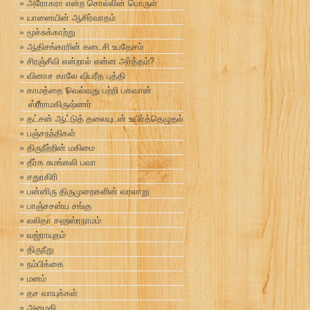
அரோகரா என்ற சொல்லின் பொருள்
யானையின் ஆசிர்வாதம்
மூச்சுக்காற்று
ஆதிசங்கரரின் கடைசி உபதேசம்
சிரஞ்சீவி என்றால் என்ன அர்த்தம்?
வினாச காலே விபரீத புத்தி
காமத்தை வெல்வது பற்றி பகவான்
ஸ்ரீராமகிருஷ்ணர்
தட்சன் ஆட்டுத் தலையுடன் உயிர்த்தெழுதல்
பஞ்சநந்திகள்
திருநீற்றின் மகிமை
தீர்க சுமங்கலி பவா
சதுரகிரி
பன்னிரு திருமுறைகளின் வரலாறு
பாஞ்சசன்ய சங்கு
லலிதா சஹஸ்ரநாமம்
வஜ்ராயுதம்
திருநீறு
நம்பிக்கை
மனம்
தச வாயுக்கள்
அமைதி