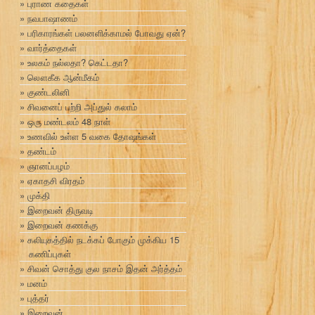
புராண கதைகள்
நவபாஷாணம்
பரிகாரங்கள் பலனளிக்காமல் போவது ஏன்?
வார்த்தைகள்
உலகம் நல்லதா? கெட்டதா?
லௌகீக ஆன்மீகம்
குண்டலினி
சிவனைப் பற்றி அப்துல் கலாம்
ஒரு மண்டலம் 48 நாள்
உணவில் உள்ள 5 வகை தோஷங்கள்
தண்டம்
ஞானப்பழம்
ஏகாதசி விரதம்
முக்தி
இறைவன் திருவடி
இறைவன் கணக்கு
கலியுகத்தில் நடக்கப் போகும் முக்கிய 15
கணிப்புகள்
சிவன் சொத்து குல நாசம் இதன் அர்த்தம்
மனம்
புத்தர்
இறைவன்