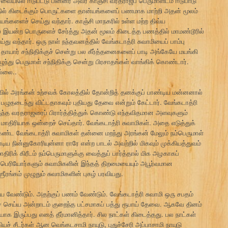
வையிலே ஈடுபட்டு பின்னர் அவர் காஞ்சி வரதராஜப் பெருமாளிடம் ஈடுபாடு
ில் கிடைக்கும் பொருட்களை தான்யங்களைப் பணமாக மாற்றி அதன் மூலம்
யங்களைச் செய்து வந்தார். காஞ்சி மாநகரில் உள்ள மற்ற திவ்ய
ல் இயன்ற பொருளைச் சேர்த்து அதன் மூலம் கிடைத்த பணத்தில் மாமண்டூரில்
து வந்தார். ஒரு நாள் நந்தவனத்தில் வேங்கடாத்ரி சுவாமியைப் பாம்பு
் தாயார் சந்நிதிக்குச் சென்று பல கீர்த்தனைகளைப் பாடி அங்கேயே மயங்கி
 எழுந்து பெருமாள் சந்நிதிக்கு சென்று பிரசாதங்கள் வாங்கிக் கொண்டார்.
ல்லை..
வில் அரங்கன் உற்சவக் கோலத்தில் தோன்றித் தனக்குப் பாண்டிய மன்னனால்
பழுதடைந்து விட்டதாகவும் புதியது தேவை என்றும் கேட்டார். வேங்கடாத்ரி
ருந்த வரதராஜரைப் பிரார்த்தித்துக் கொண்டு எந்தவிதமான அளவுகளும்
திரியாக ஒன்றைச் செய்தார். வேங்கடாத்ரி சுவாமிகள். அதை எடுத்துக்
்ட வேங்கடாத்ரி சுவாமிகள் தன்னை மறந்து அரங்கன் மேலும் நம்பெருமாள்
டிய நின்னுகோரியுன்னா ராரே என்ற பாடல் அவற்றில் மிகவும் முக்கியத்துவம்
ிரிக் கிரீடம் நம்பெருமாளுக்கு வைத்துப் பார்த்தால் மிக அழகாகப்
் பெரியோர்களும் சுவாமிகளின் இந்தத் திறமையையும் அபூர்வமான
ீரங்கம் முழுதும் சுவாமிகளின் புகழ் பரவியது.
ேண்டும். அதற்குப் பணம் வேண்டும். வேங்கடாத்ரி சுவாமி ஒரு சபதம்
செய்ய அன்றாடம் குறைந்த பட்சமாகப் பத்து ரூபாய் தேவை. ஆகவே தினம்
யாக இருப்பது எனத் தீர்மானித்தார். சில நாட்கள் கிடைத்தது. பல நாட்கள்
ச் சீடர்கள் ஆன வெங்கடசாமி நாயுடு, புதுச்சேரி அப்பாசாமி நாயுடு