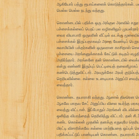
ஆகியோர் பத்து ரூபாய்களைக் கொடுத்தார்கள். 
மெல்ல மெல்ல நடந்து வந்தது.
கொண்டையில் பதிக்க ஒரு அங்குல அளவில் சதுர வ
பச்சைக்கல்லைப் பெறப் பல வழிகளிலும் முயன்றார
வைர வியாபாரி ஒருவரின் வீட்டில் வடக்கு மூலைய
பச்சைக்கல் இருப்பதாகவும் அதை வேண்டிப் பெறுமா
சுவாமியின் பக்தர்களின் ஒருவரான காசிதாஸ் செள
பச்சையை அரங்கனுக்காகக் கேட்டுக் கடிதம் எழுத
அதிர்ந்தார். அரங்கனே தன் கொண்டையில் வைக்க ம
என்று எண்ணி இரும்புப் பெட்டியைத் தலைகீழாகப் 
கண்டெடுத்துவிட்டார். அவருக்கோ அவர் குடும்பத
தெரியவில்லை. கல்லை உடனடியாக அனுப்பி வைத்
வைத்தார்.
கொண்டை தயாராகி வந்தது. ஆனால் திடீரென கொண
ஆகவே மாதவ சேட் அனுப்பிய விலை உயர்ந்த மரகத
வைத்து விட்டான். இப்போதும் அரங்கன் விடவில்
ஒளித்த விபரத்தைத் தெரிவித்து விட்டார். தன் 
கண்ட கொல்லன் முதலில் தனக்கு எதுவுமே தெரியா
மிரட்டி விசாரிக்கவே கல்லை மாற்றியதை ஒப்புக
பதிக்கப்பட்டுப் பாண்டியன் கொண்டை தயாராகி அரங்