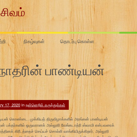
சிவம்
ற்றி…
நிகழ்வுகள்
தொடர்பு கொள்ள…
்கநாதரின் பாண்டியன்
ry 17, 2020
in
நன்னெறிக் கருத்துக்கள்
யன் கொண்டை. முக்கியத் திருவிழாக்களில் அரங்கன் பாண்டியன்
பக்தர்களில் ஒருவரானக் அல்லூரி வேங்கடாத்ரி ஸ்வாமி என்பவரைக்
ினக் கிரீடத்தைச் செய்யச் சொல்லி வாங்கியிருக்கிறார். அல்லூரி