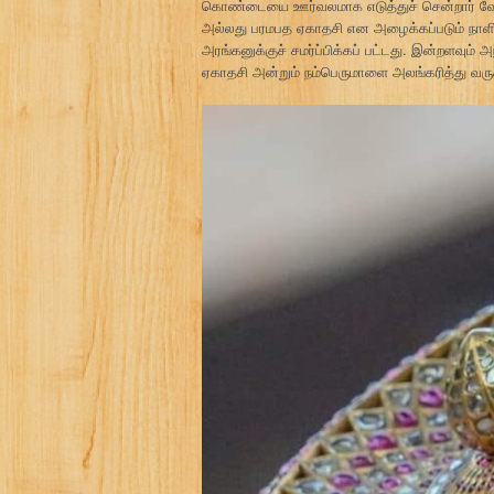
கொண்டையை ஊர்வலமாக எடுத்துச் சென்றார் வேங்க
அல்லது பரமபத ஏகாதசி என அழைக்கப்படும் நாளி
அரங்கனுக்குச் சமர்ப்பிக்கப் பட்டது. இன்றளவும
ஏகாதசி அன்றும் நம்பெருமாளை அலங்கரித்து வரு