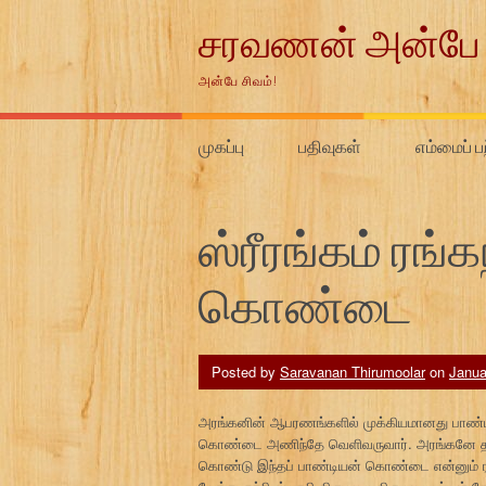
Skip
சரவணன் அன்பே 
to
content
அன்பே சிவம்!
முகப்பு
பதிவுகள்
எம்மைப் ப
ஸ்ரீரங்கம் ரங
கொண்டை
Posted by
Saravanan Thirumoolar
on
Janua
அரங்கனின் ஆபரணங்களில் முக்கியமானது பாண்டி
கொண்டை அணிந்தே வெளிவருவார். அரங்கனே தன் 
கொண்டு இந்தப் பாண்டியன் கொண்டை என்னும் ரத்த