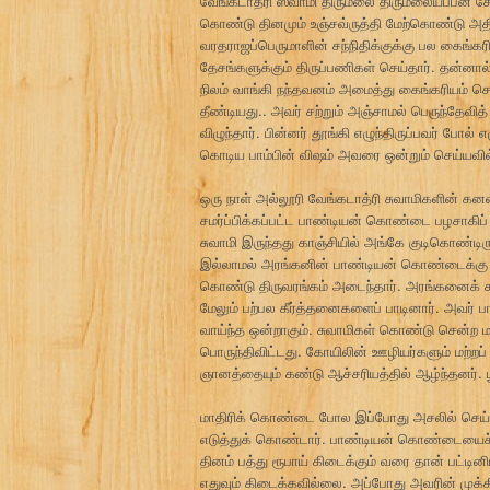
வேங்கடாத்ரி ஸ்வாமி திருமலை திருமலையப்பன் சே
கொண்டு தினமும் உஞ்சவ்ருத்தி மேற்கொண்டு அத
வரதராஜப்பெருமாளின் சந்நிதிக்குக்கு பல கைங்கரி
தேசங்களுக்கும் திருப்பணிகள் செய்தார். தன்னா
நிலம் வாங்கி நந்தவனம் அமைத்து கைங்கரியம் செய்
தீண்டியது.. அவர் சற்றும் அஞ்சாமல் பெருந்தேவித
விழுந்தார். பின்னர் தூங்கி எழுந்திருப்பவர் போல்
கொடிய பாம்பின் விஷம் அவரை ஒன்றும் செய்யவி
ஒரு நாள் அல்லூரி வேங்கடாத்ரி சுவாமிகளின் கன
சமர்ப்பிக்கப்பட்ட பாண்டியன் கொண்டை பழசாகிப் 
சுவாமி இருந்தது காஞ்சியில் அங்கே குடிகொண்டி
இல்லாமல் அரங்கனின் பாண்டியன் கொண்டைக்கு மா
கொண்டு திருவரங்கம் அடைந்தார். அரங்கனைக் கண
மேலும் பற்பல கீர்த்தனைகளைப் பாடினார். அவர் பா
வாய்ந்த ஒன்றாகும். சுவாமிகள் கொண்டு சென்ற மாத
பொருந்திவிட்டது. கோயிலின் ஊழியர்களும் மற்றப
ஞானத்தையும் கண்டு ஆச்சரியத்தில் ஆழ்ந்தனர். ஶ்ர
மாதிரிக் கொண்டை போல இப்போது அசலில் செய்ய வ
எடுத்துக் கொண்டார். பாண்டியன் கொண்டையைச் 
தினம் பத்து ரூபாய் கிடைக்கும் வரை தான் பட்டினி
எதுவும் கிடைக்கவில்லை. அப்போது அவரின் முக்கிய