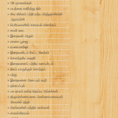
18 புராணங்கள்
பயத்தை எதிர்த்து நில்
சிவ லிங்கம் பற்றி ரஷ்ய விஞ்ஞானியின்
ஆராய்ச்சி
பெரியவாளின் சமையல் விளக்கம்
காவி உடை
இறைவன் அருள்
மானச பூஜை
ரமணமகரிஷி
இறைவனிடம் கேட்ட கேள்வி
சௌந்தரிய லஹரி
இறைவனைப் பற்றிய உரையாடல்
நிலம் யாருக்குச் சொந்தம்
பற்று
இறைவனை அடையும் வழி
தர்பைப்புல்
பசு நாகம் என்ற தெய்வ அம்சங்கள்
திருவண்ணாமலை அண்ணாமலையார்
கோவில் நந்தி
அரங்கனின் மந்திர மரக்கால்
சாளக்கிராமம்