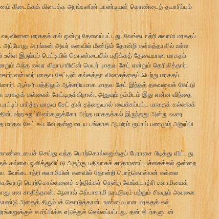
பணம் கிடைக்கக் கிடைக்க அரங்கனின் பாண்டியன் கொண்டைத் தயாரிப்பும்
டிவிலான மரகதக் கல் ஒன்று தேவைப்பட்டது. வேங்கடாத்ரி சுவாமி மரகதப்
். அப்போது அரங்கன் அவர் கனவில் மீண்டும் தோன்றி கல்கத்தாவில் உள்ள
ில் உள்ள இரும்புப் பெட்டியில் கொண்டையில் பதிக்கத் தேவையான மரகதப்
றும் அந்த வைர வியாபாரியின் பெயர் மாதவ சேட் என்றும் தெரிவித்தார்.
கார் என்பவர் மாதவ சேட்டின் கல்கத்தா விலாசத்தைப் பெற்று மரகதப்
ினார். ஆச்சரியத்திலும் ஆச்சரியமாக மாதவ சேட் இந்தத் தகவலைக் கேட்டு
ரகதக் கல்லைக் கேட்டிருக்கிறான். அதுவும் நம்மிடம் இது என்ன விந்தை
புரட்டிப் பார்த்த மாதவ சேட் தன் தந்தையால் வைக்கப்பட்ட மரகதக் கல்லைக்
்தின் மற்ற உறுப்பினர்களுக்கோ அந்த மரகதக்கல் இருந்தது அன்று வரை
த மாதவ சேட் கூடவே தன்னுடைய பங்காக ஆயிரம் ரூபாய் பணமும் அனுப்பி
்டையைச் செய்து வந்த பொற்கொல்லனுக்குப் பேராசை பிடித்து விட்டது.
க் கல்லை ஒளித்துவிட்டு அதற்கு பதிலாகச் சாதாரணப் பச்சைக்கல் ஒன்றை
லை. வேங்கடாத்ரி சுவாமியின் கனவில் தோன்றி பொற்கொல்லன் கல்லை
சீடர்களோடு பொற்கொல்லனைச் சந்திக்கச் சென்ற வேங்கடாத்ரி சுவாமியைக்
து என சாதித்தான். ஆனால் அப்பாசாமி நாயுடுவும் மற்றும் சிலரும் அவனை
் கொண்டு அதைத் திரும்பக் கொடுத்தான். உண்மையான மரகதக் கல்
கனுக்குச் சமர்ப்பிக்க எடுத்துச் செல்லப்பட்டது. தன் சீடர்களுடன்