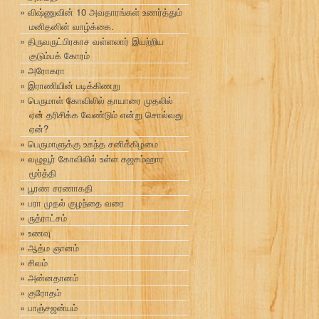
விஷ்ணுவின் 10 அவதாரங்கள் உணர்த்தும்
மனிதனின் வாழ்க்கை.
திருவருட்பிரகாச வள்ளலார் இயற்றிய
குடும்பக் கோரம்
அரோகரா
இராணியின் படிக்கிணறு
பெருமாள் கோவிலில் தாயாரை முதலில்
ஏன் தரிசிக்க வேண்டும் என்று சொல்வது
ஏன்?
பெருமாளுக்கு உகந்த சனிக்கிழமை
வழுவூர் கோவிலில் உள்ள கஜசம்ஹார
மூர்த்தி
பூரண சரணாகதி
பரா முதல் குழந்தை வரை
ருத்ராட்சம்
உணவு
ஆத்ம ஞானம்
சிவம்
அன்னதானம்
குரோதம்
பாஞ்சஜன்யம்