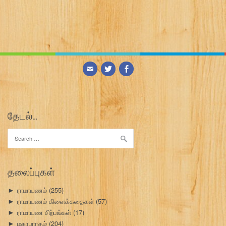
தேடல்…
Search
for:
தலைப்புகள்
ராமாயணம்
(255)
►
ராமாயணம் கிளைக்கதைகள்
(57)
►
ராமாயண சிற்பங்கள்
(17)
►
மகாபாரதம்
(204)
►