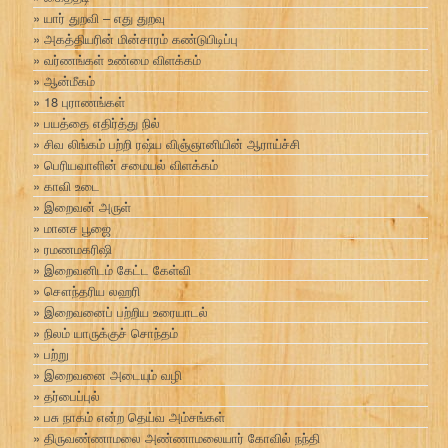
யார் துறவி – எது துறவு
அகத்தியரின் மின்சாரம் கண்டுபிடிப்பு
வர்ணங்கள் உண்மை விளக்கம்
ஆன்மீகம்
18 புராணங்கள்
பயத்தை எதிர்த்து நில்
சிவ லிங்கம் பற்றி ரஷ்ய விஞ்ஞானியின் ஆராய்ச்சி
பெரியவாளின் சமையல் விளக்கம்
காவி உடை
இறைவன் அருள்
மானச பூஜை
ரமணமகரிஷி
இறைவனிடம் கேட்ட கேள்வி
சௌந்தரிய லஹரி
இறைவனைப் பற்றிய உரையாடல்
நிலம் யாருக்குச் சொந்தம்
பற்று
இறைவனை அடையும் வழி
தர்பைப்புல்
பசு நாகம் என்ற தெய்வ அம்சங்கள்
திருவண்ணாமலை அண்ணாமலையார் கோவில் நந்தி