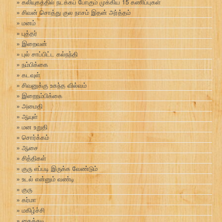
கலியுகத்தில் நடக்கப் போகும் முக்கிய 15 கணிப்புகள்
சிவன் சொத்து குல நாசம் இதன் அர்த்தம்
மனம்
புத்தர்
இறைவன்
புல் சாப்பிட்ட கல்நந்தி
நம்பிக்கை
கடவுள்
சிவனுக்கு உகந்த வில்வம்
இறைநம்பிக்கை
அமைதி
ஆயுள்
மன உறுதி
சொர்க்கம்
ஆசை
சித்திகள்
குரு எப்படி இருக்க வேண்டும்
உடல் என்னும் வண்டி
குரு
கர்மா
மகிழ்ச்சி
கைத்தடி