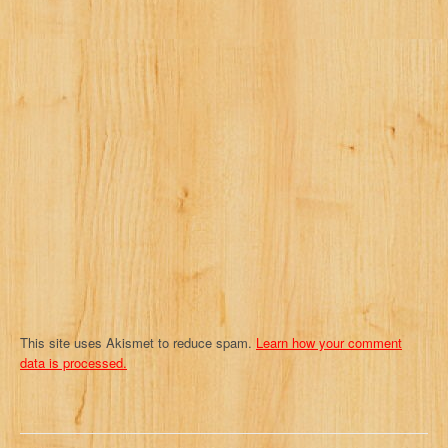
g
a
t
i
o
n
This site uses Akismet to reduce spam.
Learn how your comment
data is processed.