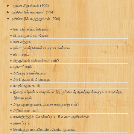
புராண சிற்பங்கள்
(405)
►
நன்னெறிக் கதைகள்
(114)
►
நன்னெறிக் கருத்துக்கள்
(204)
▼
கோயில் கர்ப்பக்கிரகம்
பிரம்ம முகூர்த்த நேரம்
மன சுத்தம்
நம்மாழ்வார் சொன்ன ஞான உண்மை
சிரார்த்தம்
பித்ருக்கள் என்பவர்கள் யார்?
பஞ்சாட்சரம்
அறிந்து கொள்வோம்
அதிர்ஷ்டம் & அனாதை
கார்போதக கடல்
இறையவர்கள் உபதேசம் பெற்ற முக்கியத் திருத்தலங்களும் உபதேசித்த
இறைவனும்
அனுமனுக்கு வடைமாலை சாற்றுவது ஏன்?
அறியாமை மனம்
சாஸ்திரத்தில் சொல்லப்பட்ட 5 வகை குளியல்கள்
ஞானப்பால்
தெரியாது என்பதே மிகப்பெரிய ஞானம்.