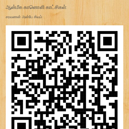
ஆன்மீக கானொளி காட்சிகள்:
சரவணன் அன்பே சிவம்