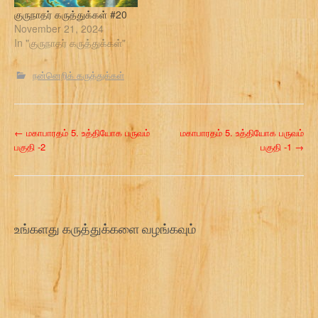
குருநாதர் கருத்துக்கள் #20
November 21, 2024
In "குருநாதர் கருத்துக்கள்"
நன்னெறிக் கருத்துக்கள்
P
←
மகாபாரதம் 5. உத்தியோக பருவம்
மகாபாரதம் 5. உத்தியோக பருவம்
பகுதி -2
பகுதி -1
→
o
s
t
உங்களது கருத்துக்களை வழங்கவும்
n
a
v
i