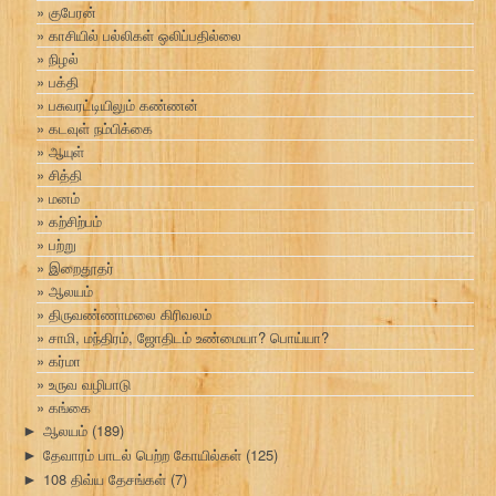
குபேரன்
காசியில் பல்லிகள் ஒலிப்பதில்லை
நிழல்
பக்தி
பசுவரட்டியிலும் கண்ணன்
கடவுள் நம்பிக்கை
ஆயுள்
சித்தி
மனம்
கற்சிற்பம்
பற்று
இறைதூதர்
ஆலயம்
திருவண்ணாமலை கிரிவலம்
சாமி, மந்திரம், ஜோதிடம் உண்மையா? பொய்யா?
கர்மா
உருவ வழிபாடு
கங்கை
ஆலயம்
(189)
►
தேவாரம் பாடல் பெற்ற கோயில்கள்
(125)
►
108 திவ்ய தேசங்கள்
(7)
►