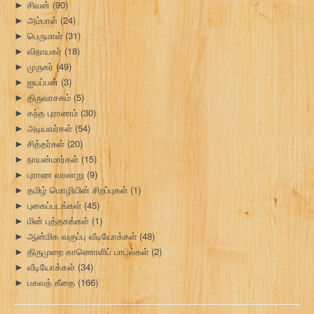
சிவன்
(90)
►
அம்பாள்
(24)
►
பெருமாள்
(31)
►
விநாயகர்
(18)
►
முருகர்
(49)
►
ஐயப்பன்
(3)
►
திருவாசகம்
(5)
►
கந்த புராணம்
(30)
►
அடியவர்கள்
(54)
►
சித்தர்கள்
(20)
►
நாயன்மார்கள்
(15)
►
புராண வரலாறு
(9)
►
தமிழ் மொழியின் சிறப்புகள்
(1)
►
புகைப்படங்கள்
(45)
►
மின் புத்தகங்கள்
(1)
►
ஆன்மிக வகுப்பு வீடியோக்கள்
(48)
►
திருமுறை காணொளிப் பாடல்கள்
(2)
►
வீடியோக்கள்
(34)
►
பகவத் கீதை
(166)
►