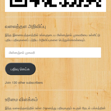
வலைத்தள அறிவிப்பு
இந்த இணையத்தளத்தில் உங்களுடைய மின்னஞ்சல் முகவரியை உள்ளிட்டு
புதிய பதிவுகளைப் பற்றிய அறிவிப்புகளை பெற்றுக்கொள்ளவும்.
மி
ன்
ன
ஞ்
பதிவு செய்க
ச
ல்
மு
Join 130 other subscribers
க
வ
ரி
உரிமை விளக்கம்
இந்த வலைத்தளத்தில் உள்ள அனைத்து பதிவுகளும் கூகுள் தேடல் பக்கத்தின்