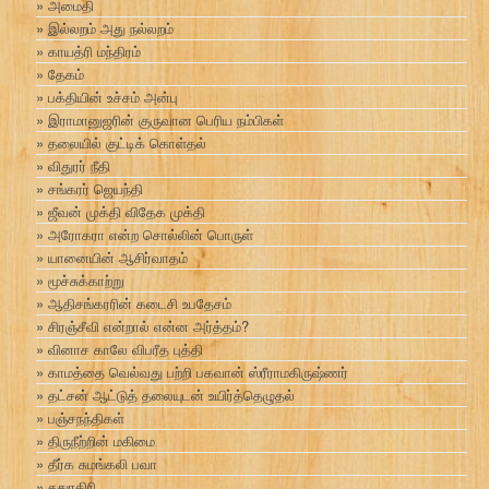
அமைதி
இல்லறம் அது நல்லறம்
காயத்ரி மந்திரம்
தேகம்
பக்தியின் உச்சம் அன்பு
இராமானுஜரின் குருவான பெரிய நம்பிகள்
தலையில் குட்டிக் கொள்தல்
விதுரர் நீதி
சங்கரர் ஜெயந்தி
ஜீவன் முக்தி விதேக முக்தி
அரோகரா என்ற சொல்லின் பொருள்
யானையின் ஆசிர்வாதம்
மூச்சுக்காற்று
ஆதிசங்கரரின் கடைசி உபதேசம்
சிரஞ்சீவி என்றால் என்ன அர்த்தம்?
வினாச காலே விபரீத புத்தி
காமத்தை வெல்வது பற்றி பகவான் ஸ்ரீராமகிருஷ்ணர்
தட்சன் ஆட்டுத் தலையுடன் உயிர்த்தெழுதல்
பஞ்சநந்திகள்
திருநீற்றின் மகிமை
தீர்க சுமங்கலி பவா
சதுரகிரி