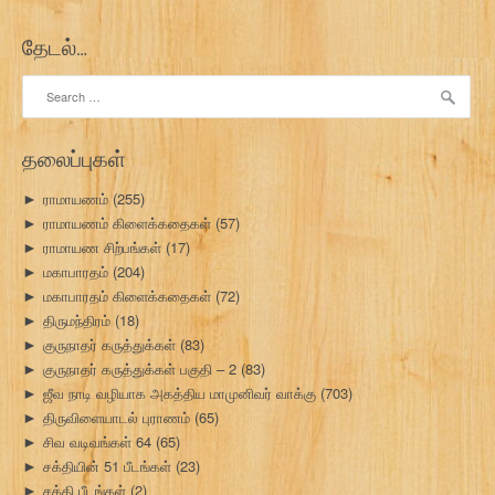
தேடல்…
Search
for:
தலைப்புகள்
ராமாயணம்
(255)
►
ராமாயணம் கிளைக்கதைகள்
(57)
►
ராமாயண சிற்பங்கள்
(17)
►
மகாபாரதம்
(204)
►
மகாபாரதம் கிளைக்கதைகள்
(72)
►
திருமந்திரம்
(18)
►
குருநாதர் கருத்துக்கள்
(83)
►
குருநாதர் கருத்துக்கள் பகுதி – 2
(83)
►
ஜீவ நாடி வழியாக அகத்திய மாமுனிவர் வாக்கு
(703)
►
திருவிளையாடல் புராணம்
(65)
►
சிவ வடிவங்கள் 64
(65)
►
சக்தியின் 51 பீடங்கள்
(23)
►
சக்தி பீடங்கள்
(2)
►