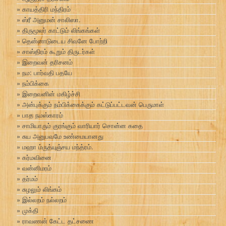
காயத்திரி மந்திரம்
ஸ்ரீ அனுமன் சாலிஸா.
திருமூலர் காட்டும் லிங்கங்கள்
தென்னாடுடைய சிவனே போற்றி
சாஸ்திரம் கூறும் திருடர்கள்
இறைவன் தரிசனம்
நம: பார்வதி பதயே
நம்பிக்கை
இறைவனின் மகிழ்ச்சி
அன்புக்கும் நம்பிக்கைக்கும் கட்டுப்பட்டவன் பெருமாள்
பாத நமஸ்காரம்
சாமியாரும் குரங்கும் வாரியார் சொன்ன கதை
சுய அனுபவமே உண்மையானது
மஹா ம்ருத்யுஞ்சய மந்த்ரம்.
கர்மவினை
வன்னிமரம்
தர்மம்
சுழலும் லிங்கம்
இல்லறம் நல்லறம்
முக்தி
ராவணன் கேட்ட தட்சணை