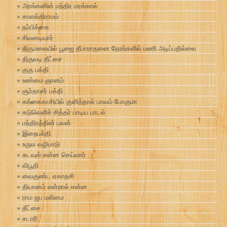
அரங்கனின் மந்திர மரக்கால்
சாளக்கிராமம்
நம்பிக்கை
சிவனடியார்
திருமலையில் பூஜை தீபாராதனை நேரங்களில் மணி அடிப்பதில்லை
திருவடி தீட்சை
குரு பக்தி
உண்மை ஞானம்
சூர்தாசர் பக்தி
கங்கைகாசியில் குளித்தால் பாவம் போகுமா
கடுவெளிச் சித்தர் பாடிய பாடல்
மந்திரத்தின் பலன்
இறைபக்தி
உருவ வழிபாடு
கடவுள் என்ன செய்வார்
விபூதி
வைகுண்ட ஏகாதசி
தியானம் என்றால் என்ன
ராம ஜப மகிமை
தீட்சை
சடாரி