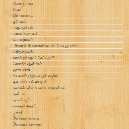
ஆத்ம ஞானம்
சிவம்
அன்னதானம்
குரோதம்
பாஞ்சஜன்யம்
புராண கதைகள்
நவபாஷாணம்
பரிகாரங்கள் பலனளிக்காமல் போவது ஏன்?
வார்த்தைகள்
உலகம் நல்லதா? கெட்டதா?
லௌகீக ஆன்மீகம்
குண்டலினி
சிவனைப் பற்றி அப்துல் கலாம்
ஒரு மண்டலம் 48 நாள்
உணவில் உள்ள 5 வகை தோஷங்கள்
தண்டம்
ஞானப்பழம்
ஏகாதசி விரதம்
முக்தி
இறைவன் திருவடி
இறைவன் கணக்கு