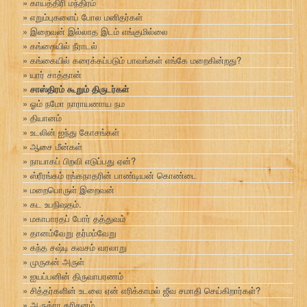
காயத்திரி மந்திரம்
எறும்புகளைப் போல மனிதர்கள்
இறைவன் இல்லாத இடம் எங்குமில்லை
கங்கையில் நீராடல்
கங்கையில் கரைக்கப்படும் பாவங்கள் எங்கே மறைகின்றது?
யார் சாத்தான்
சாஸ்திரம் கூறும் திருடர்கள்
ஓம் நமோ நாராயணாய நம
தியானம்
உடலின் ஐந்து கோசங்கள்
ஆசை மீன்கள்
நாயாகப் பிறவி எடுப்பது ஏன்?
ஸ்ரீரங்கம் ரங்கநாதரின் பாண்டியன் கொண்டை
மறைபொருள் இறைவன்
கட உபநிஷதம்.
மகாபாரதப் போர் தத்துவம்
தானம்வேறு தர்மம்வேறு
கந்த சஷ்டி கவசம் வரலாறு
முருகன் அருள்
ஐயப்பனின் திருவாபரணம்
சித்தர்களின் உடலை ஏன் எரிக்காமல் ஜீவ சமாதி செய்கிறார்கள்?
ஆருத்ரா தரிசனம்