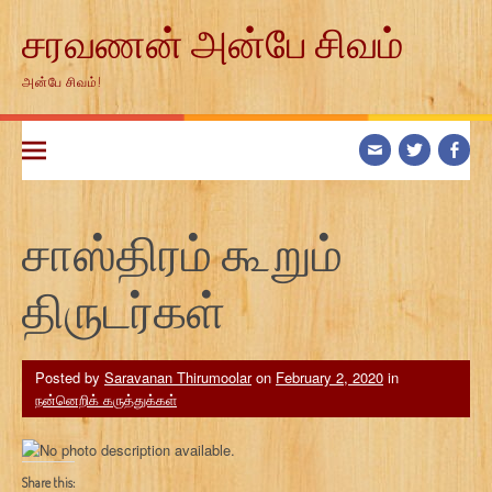
Skip
சரவணன் அன்பே சிவம்
to
content
அன்பே சிவம்!
சாஸ்திரம் கூறும்
திருடர்கள்
Posted by
Saravanan Thirumoolar
on
February 2, 2020
in
நன்னெறிக் கருத்துக்கள்
Share this: