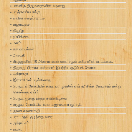
பன்னிரு திருமுறைகளின் வரலாறு
பாஞ்சசன்ய சங்கு
லலிதா சஹஸ்ரநாமம்
வஜ்ராயுதம்
திருநீறு
நம்பிக்கை
மனம்
தச வாயுக்கள்
அமைதி
விஷ்ணுவின் 10 அவதாரங்கள் உணர்த்தும் மனிதனின் வாழ்க்கை.
திருவருட்பிரகாச வள்ளலார் இயற்றிய குடும்பக் கோரம்
அரோகரா
இராணியின் படிக்கிணறு
பெருமாள் கோவிலில் தாயாரை முதலில் ஏன் தரிசிக்க வேண்டும் என்று
சொல்வது ஏன்?
பெருமாளுக்கு உகந்த சனிக்கிழமை
வழுவூர் கோவிலில் உள்ள கஜசம்ஹார மூர்த்தி
பூரண சரணாகதி
பரா முதல் குழந்தை வரை
ருத்ராட்சம்
உணவு