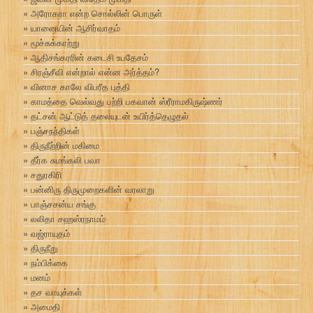
அரோகரா என்ற சொல்லின் பொருள்
யானையின் ஆசிர்வாதம்
மூச்சுக்காற்று
ஆதிசங்கரரின் கடைசி உபதேசம்
சிரஞ்சீவி என்றால் என்ன அர்த்தம்?
வினாச காலே விபரீத புத்தி
காமத்தை வெல்வது பற்றி பகவான் ஸ்ரீராமகிருஷ்ணர்
தட்சன் ஆட்டுத் தலையுடன் உயிர்த்தெழுதல்
பஞ்சநந்திகள்
திருநீற்றின் மகிமை
தீர்க சுமங்கலி பவா
சதுரகிரி
பன்னிரு திருமுறைகளின் வரலாறு
பாஞ்சசன்ய சங்கு
லலிதா சஹஸ்ரநாமம்
வஜ்ராயுதம்
திருநீறு
நம்பிக்கை
மனம்
தச வாயுக்கள்
அமைதி