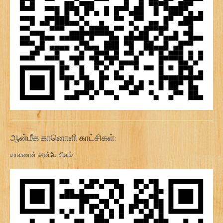
ஆன்மீக கானொளி காட்சிகள்:
சரவணன் அன்பே சிவம்