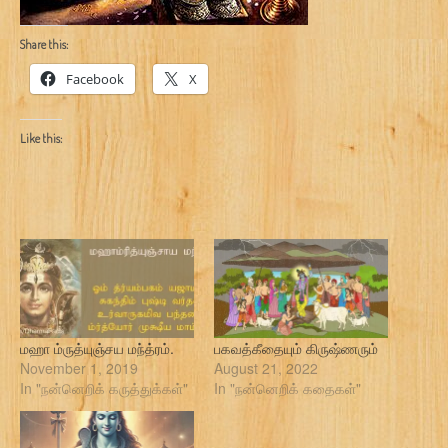
Share this:
Facebook
X
Like this:
மஹா ம்ருத்யுஞ்சய மந்த்ரம்.
பகவத்கீதையும் கிருஷ்ணரும்
November 1, 2019
August 21, 2022
In "நன்னெறிக் கருத்துக்கள்"
In "நன்னெறிக் கதைகள்"