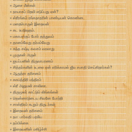
ஆசை மீன்கள்
நாயாகப் பிறவி எடுப்பது ஏன்?
ஸ்ரீரங்கம் ரங்கநாதரின் பாண்டியன் கொண்டை
மறைபொருள் இறைவன்
கட உபநிஷதம்.
மகாபாரதப் போர் தத்துவம்
தானம்வேறு தர்மம்வேறு
கந்த சஷ்டி கவசம் வரலாறு
முருகன் அருள்
ஐயப்பனின் திருவாபரணம்
சித்தர்களின் உடலை ஏன் எரிக்காமல் ஜீவ சமாதி செய்கிறார்கள்?
ஆருத்ரா தரிசனம்
காயத்திரி மந்திரம்
ஸ்ரீ அனுமன் சாலிஸா.
திருமூலர் காட்டும் லிங்கங்கள்
தென்னாடுடைய சிவனே போற்றி
சாஸ்திரம் கூறும் திருடர்கள்
இறைவன் தரிசனம்
நம: பார்வதி பதயே
நம்பிக்கை
இறைவனின் மகிழ்ச்சி