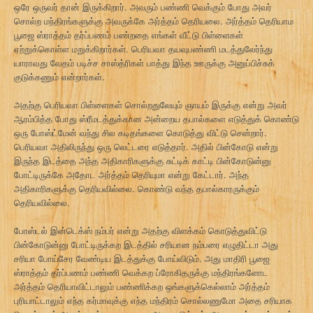
ஒரே ஒருவர் தான் இருக்கிறார். அவரும் பண்ணி வெக்கும் போது அவர்
சொல்ற மந்திரங்களுக்கு அவருக்கே அர்த்தம் தெரியலை. அர்த்தம் தெரியாம
பூஜை ஸ்ராத்தம் தர்ப்பணம் பண்றதை எங்கள் வீட்டு பிள்ளைகள்
ஏற்றுக்கொள்ள மறுக்கிறார்கள். பெரியவா தயவுபண்ணி மடத்துலேர்ந்து
யாராவது வேதம் படிச்ச சாஸ்த்ரிகள் பாத்து இந்த ஊருக்கு அனுப்பிச்சுக்
குடுக்கணும் என்றார்கள்.
அதற்கு பெரியவா பிள்ளைகள் சொல்றதுலேயும் ஞாயம் இருக்கு என்று அவர்
ஆரம்பித்த போது ஸ்ரீமடத்துக்கான அன்றைய தபால்களை எடுத்துக் கொண்டு
ஒரு போஸ்ட்மேன் வந்து சில கடிதங்களை கொடுத்து விட்டு சென்றார்.
பெரியவா அதிலிருந்து ஒரு லெட்டரை எடுத்தார். அதில் பின்கோடு என்று
இருந்த இடத்தை அந்த அதிகாரிகளுக்கு சுட்டிக் காட்டி பின்கோடுன்னு
போட்டிருக்கே அதோட அர்த்தம் தெரியுமா என்று கேட்டார். அந்த
அதிகாரிகளுக்கு தெரியவில்லை. கொண்டு வந்த தபால்காரருக்கும்
தெரியவில்லை.
போஸ்டல் இன்டெக்ஸ் நம்பர் என்று அதற்கு விளக்கம் கொடுத்துவிட்டு
பின்கோடுன்னு போட்டிருக்கற இடத்தில் சரியான நம்பரை எழுதிட்டா அது
சரியா போய்சேர வேண்டிய இடத்துக்கு போய்விடும். அது மாதிரி பூஜை
ஸ்ராத்தம் தர்ப்பணம் பண்ணி வெக்கற ப்ரோகிதருக்கு மந்திரங்களோட
அர்த்தம் தெரியாவிட்டாலும் பண்ணிக்கற ஒங்களுக்கெல்லாம் அர்த்தம்
புரியாட்டாலும் எந்த கர்மாவுக்கு எந்த மந்திரம் சொல்லணுமோ அதை சரியாக