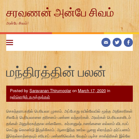
Skip
சரவணன் அன்பே சிவம்
to
content
அன்பே சிவம்!
மந்திரத்தின் பலன்
Posted by
Saravanan Thirumoolar
on
March 17, 2020
in
நன்னெறிக் கருத்துக்கள்
செகந்தராபாதில் பெரியவா முகாம். அப்போது ரயில்வேயில் மூத்த அதிகாரிகள்
சிலபேர் பெரியவாளை தரிசனம் பண்ண வந்தார்கள். அவர்கள் பெரியவாளிடம்
தங்கள் அனுக்ரகத்தால எங்களோட கர்மானுஷ்டானங்களை எல்லாம் விடாமப்
செய்து கொண்டு இருக்கோம். ஆனாஇந்த ஊர்ல பூஜை ஸ்ராத்தம் தர்ப்பணம்
இதெல்லாத்தையும் சரியாப் பண்ணிவெக்க வேதம் படிச்ச சாஸ்த்ரிகள் இல்லே