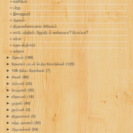
கற்சிற்பம்
பற்று
இறைதூதர்
ஆலயம்
திருவண்ணாமலை கிரிவலம்
சாமி, மந்திரம், ஜோதிடம் உண்மையா? பொய்யா?
கர்மா
உருவ வழிபாடு
கங்கை
ஆலயம்
(189)
►
தேவாரம் பாடல் பெற்ற கோயில்கள்
(125)
►
108 திவ்ய தேசங்கள்
(7)
►
சிவன்
(89)
►
அம்பாள்
(24)
►
பெருமாள்
(30)
►
விநாயகர்
(18)
►
முருகர்
(49)
►
ஐயப்பன்
(3)
►
திருவாசகம்
(5)
►
கந்த புராணம்
(30)
►
அடியவர்கள்
(54)
►