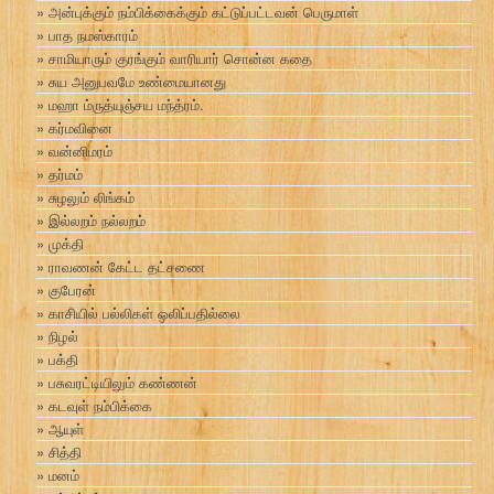
அன்புக்கும் நம்பிக்கைக்கும் கட்டுப்பட்டவன் பெருமாள்
பாத நமஸ்காரம்
சாமியாரும் குரங்கும் வாரியார் சொன்ன கதை
சுய அனுபவமே உண்மையானது
மஹா ம்ருத்யுஞ்சய மந்த்ரம்.
கர்மவினை
வன்னிமரம்
தர்மம்
சுழலும் லிங்கம்
இல்லறம் நல்லறம்
முக்தி
ராவணன் கேட்ட தட்சணை
குபேரன்
காசியில் பல்லிகள் ஒலிப்பதில்லை
நிழல்
பக்தி
பசுவரட்டியிலும் கண்ணன்
கடவுள் நம்பிக்கை
ஆயுள்
சித்தி
மனம்