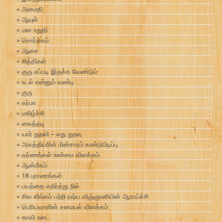
அமைதி
ஆயுள்
மன உறுதி
சொர்க்கம்
ஆசை
சித்திகள்
குரு எப்படி இருக்க வேண்டும்
உடல் என்னும் வண்டி
குரு
கர்மா
மகிழ்ச்சி
கைத்தடி
யார் துறவி – எது துறவு
அகத்தியரின் மின்சாரம் கண்டுபிடிப்பு
வர்ணங்கள் உண்மை விளக்கம்
ஆன்மீகம்
18 புராணங்கள்
பயத்தை எதிர்த்து நில்
சிவ லிங்கம் பற்றி ரஷ்ய விஞ்ஞானியின் ஆராய்ச்சி
பெரியவாளின் சமையல் விளக்கம்
காவி உடை