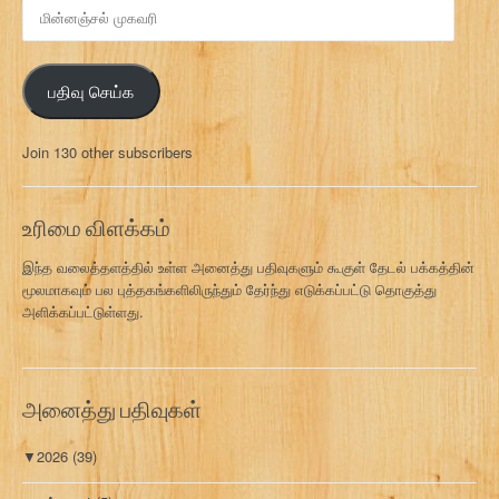
மி
ன்
ன
ஞ்
பதிவு செய்க
ச
ல்
மு
Join 130 other subscribers
க
வ
ரி
உரிமை விளக்கம்
இந்த வலைத்தளத்தில் உள்ள அனைத்து பதிவுகளும் கூகுள் தேடல் பக்கத்தின்
மூலமாகவும் பல புத்தகங்களிலிருந்தும் தேர்ந்து எடுக்கப்பட்டு தொகுத்து
அளிக்கப்பட்டுள்ளது.
அனைத்து பதிவுகள்
▼
2026
(39)