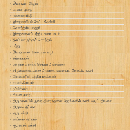
இறைவன் அருள்
மானச பூஜை
ரமணமகரிஷி
இறைவனிடம் கேட்ட கேள்வி
சௌந்தரிய லஹரி
இறைவனைப் பற்றிய உரையாடல்
நிலம் யாருக்குச் சொந்தம்
பற்று
இறைவனை அடையும் வழி
தர்பைப்புல்
பசு நாகம் என்ற தெய்வ அம்சங்கள்
திருவண்ணாமலை அண்ணாமலையார் கோவில் நந்தி
அரங்கனின் மந்திர மரக்கால்
சாளக்கிராமம்
நம்பிக்கை
சிவனடியார்
திருமலையில் பூஜை தீபாராதனை நேரங்களில் மணி அடிப்பதில்லை
திருவடி தீட்சை
குரு பக்தி
உண்மை ஞானம்
சூர்தாசர் பக்தி