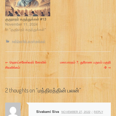
குருநாதர் கருத்துக்கள் #13
November 11, 2024
In "குருநாதர் கருத்துக்கள்"
நன்னெறிக் கருத்துக்கள்
P
←
ஹொய்சலேஸ்வரர் கோவில்
மகாபாரதம் 7. துரோண பருவம் பகுதி
சிவலிங்கம்
-9
→
o
s
2 thoughts on “
மந்திரத்தின் பலன்
”
t
n
a
Sivakami Siva
NOVEMBER 27, 2022
REPLY