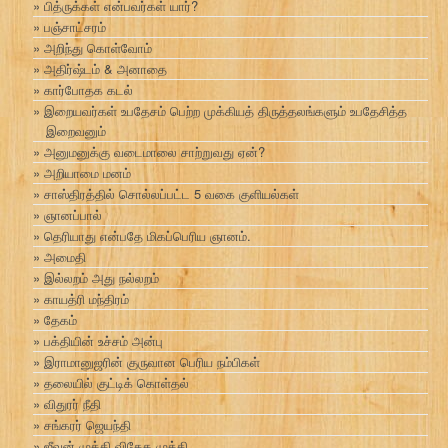
பித்ருக்கள் என்பவர்கள் யார்?
பஞ்சாட்சரம்
அறிந்து கொள்வோம்
அதிர்ஷ்டம் & அனாதை
கார்போதக கடல்
இறையவர்கள் உபதேசம் பெற்ற முக்கியத் திருத்தலங்களும் உபதேசித்த
இறைவனும்
அனுமனுக்கு வடைமாலை சாற்றுவது ஏன்?
அறியாமை மனம்
சாஸ்திரத்தில் சொல்லப்பட்ட 5 வகை குளியல்கள்
ஞானப்பால்
தெரியாது என்பதே மிகப்பெரிய ஞானம்.
அமைதி
இல்லறம் அது நல்லறம்
காயத்ரி மந்திரம்
தேகம்
பக்தியின் உச்சம் அன்பு
இராமானுஜரின் குருவான பெரிய நம்பிகள்
தலையில் குட்டிக் கொள்தல்
விதுரர் நீதி
சங்கரர் ஜெயந்தி
ஜீவன் முக்தி விதேக முக்தி