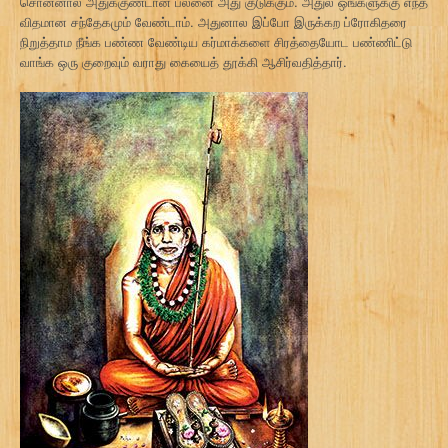
சொன்னால் அதுக்குண்டான பலனை அது குடுக்கும். அதுல ஒங்களுக்கு எந்த
விதமான சந்தேகமும் வேண்டாம். அதுனால இப்போ இருக்கற ப்ரோகிதரை
நிறுத்தாம நீங்க பண்ண வேண்டிய கர்மாக்களை சிரத்தையோட பண்ணிட்டு
வாங்க ஒரு குறைவும் வராது கையைத் தூக்கி ஆசிர்வதித்தார்.