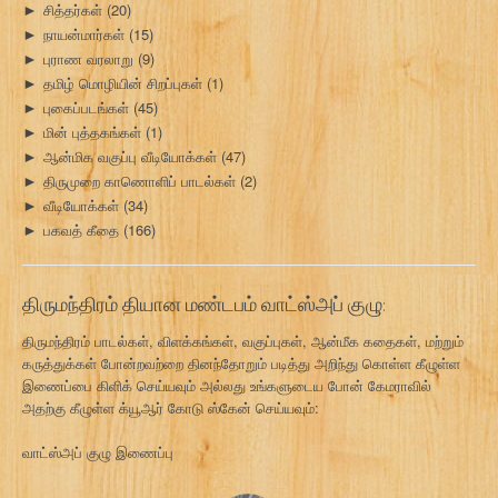
சித்தர்கள்
(20)
►
நாயன்மார்கள்
(15)
►
புராண வரலாறு
(9)
►
தமிழ் மொழியின் சிறப்புகள்
(1)
►
புகைப்படங்கள்
(45)
►
மின் புத்தகங்கள்
(1)
►
ஆன்மிக வகுப்பு வீடியோக்கள்
(47)
►
திருமுறை காணொளிப் பாடல்கள்
(2)
►
வீடியோக்கள்
(34)
►
பகவத் கீதை
(166)
►
திருமந்திரம் தியான மண்டபம் வாட்ஸ்அப் குழு:
திருமந்திரம் பாடல்கள், விளக்கங்கள், வகுப்புகள், ஆன்மீக கதைகள், மற்றும்
கருத்துக்கள் போன்றவற்றை தினந்தோறும் படித்து அறிந்து கொள்ள கீழுள்ள
இணைப்பை கிளிக் செய்யவும் அல்லது உங்களுடைய போன் கேமராவில்
அதற்கு கீழுள்ள க்யூஆர் கோடு ஸ்கேன் செய்யவும்:
வாட்ஸ்அப் குழு இணைப்பு