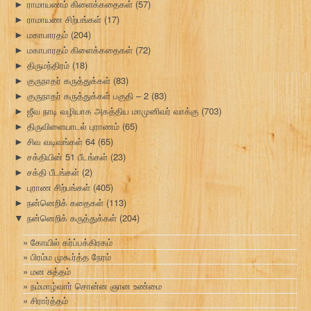
ராமாயணம் கிளைக்கதைகள்
(57)
►
ராமாயண சிற்பங்கள்
(17)
►
மகாபாரதம்
(204)
►
மகாபாரதம் கிளைக்கதைகள்
(72)
►
திருமந்திரம்
(18)
►
குருநாதர் கருத்துக்கள்
(83)
►
குருநாதர் கருத்துக்கள் பகுதி – 2
(83)
►
ஜீவ நாடி வழியாக அகத்திய மாமுனிவர் வாக்கு
(703)
►
திருவிளையாடல் புராணம்
(65)
►
சிவ வடிவங்கள் 64
(65)
►
சக்தியின் 51 பீடங்கள்
(23)
►
சக்தி பீடங்கள்
(2)
►
புராண சிற்பங்கள்
(405)
►
நன்னெறிக் கதைகள்
(113)
►
நன்னெறிக் கருத்துக்கள்
(204)
▼
கோயில் கர்ப்பக்கிரகம்
பிரம்ம முகூர்த்த நேரம்
மன சுத்தம்
நம்மாழ்வார் சொன்ன ஞான உண்மை
சிரார்த்தம்