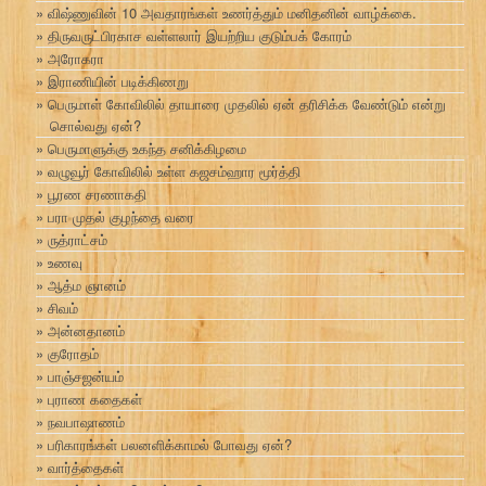
விஷ்ணுவின் 10 அவதாரங்கள் உணர்த்தும் மனிதனின் வாழ்க்கை.
திருவருட்பிரகாச வள்ளலார் இயற்றிய குடும்பக் கோரம்
அரோகரா
இராணியின் படிக்கிணறு
பெருமாள் கோவிலில் தாயாரை முதலில் ஏன் தரிசிக்க வேண்டும் என்று
சொல்வது ஏன்?
பெருமாளுக்கு உகந்த சனிக்கிழமை
வழுவூர் கோவிலில் உள்ள கஜசம்ஹார மூர்த்தி
பூரண சரணாகதி
பரா முதல் குழந்தை வரை
ருத்ராட்சம்
உணவு
ஆத்ம ஞானம்
சிவம்
அன்னதானம்
குரோதம்
பாஞ்சஜன்யம்
புராண கதைகள்
நவபாஷாணம்
பரிகாரங்கள் பலனளிக்காமல் போவது ஏன்?
வார்த்தைகள்