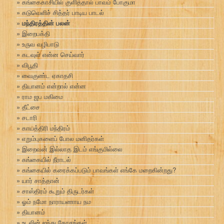
கங்கைகாசியில் குளித்தால் பாவம் போகுமா
கடுவெளிச் சித்தர் பாடிய பாடல்
மந்திரத்தின் பலன்
இறைபக்தி
உருவ வழிபாடு
கடவுள் என்ன செய்வார்
விபூதி
வைகுண்ட ஏகாதசி
தியானம் என்றால் என்ன
ராம ஜப மகிமை
தீட்சை
சடாரி
காயத்திரி மந்திரம்
எறும்புகளைப் போல மனிதர்கள்
இறைவன் இல்லாத இடம் எங்குமில்லை
கங்கையில் நீராடல்
கங்கையில் கரைக்கப்படும் பாவங்கள் எங்கே மறைகின்றது?
யார் சாத்தான்
சாஸ்திரம் கூறும் திருடர்கள்
ஓம் நமோ நாராயணாய நம
தியானம்
உடலின் ஐந்து கோசங்கள்