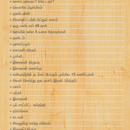
உலகம் நல்லதா? கெட்டதா?
லௌகீக ஆன்மீகம்
குண்டலினி
சிவனைப் பற்றி அப்துல் கலாம்
ஒரு மண்டலம் 48 நாள்
உணவில் உள்ள 5 வகை தோஷங்கள்
தண்டம்
ஞானப்பழம்
ஏகாதசி விரதம்
முக்தி
இறைவன் திருவடி
இறைவன் கணக்கு
கலியுகத்தில் நடக்கப் போகும் முக்கிய 15 கணிப்புகள்
சிவன் சொத்து குல நாசம் இதன் அர்த்தம்
மனம்
புத்தர்
இறைவன்
புல் சாப்பிட்ட கல்நந்தி
நம்பிக்கை
கடவுள்
சிவனுக்கு உகந்த வில்வம்
இறைநம்பிக்கை