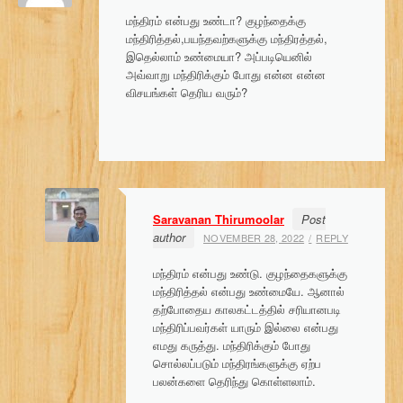
v
மந்திரம் என்பது உண்டா? குழந்தைக்கு
i
மந்திரித்தல்,பயந்தவற்களுக்கு மந்திரத்தல்,
இதெல்லாம் உண்மையா? அப்படியெனில்
g
அவ்வாறு மந்திரிக்கும் போது என்ன என்ன
விசயங்கள் தெரிய வரும்?
a
t
i
o
Saravanan Thirumoolar
Post
n
author
NOVEMBER 28, 2022
REPLY
மந்திரம் என்பது உண்டு. குழந்தைகளுக்கு
மந்திரித்தல் என்பது உண்மையே. ஆனால்
தற்போதைய காலகட்டத்தில் சரியானபடி
மந்திரிப்பவர்கள் யாரும் இல்லை என்பது
எமது கருத்து. மந்திரிக்கும் போது
சொல்லப்படும் மந்திரங்களுக்கு ஏற்ப
பலன்களை தெரிந்து கொள்ளலாம்.