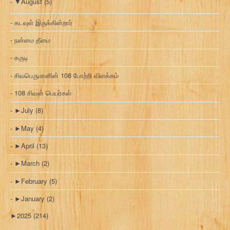
▼
August
(5)
கடவுள் இருக்கின்றார்
நன்மை தீமை
கருடி
சிவபெருமானின் 108 போற்றி விளக்கம்
108 சிவன் பெயர்கள்
►
July
(8)
►
May
(4)
►
April
(13)
►
March
(2)
►
February
(5)
►
January
(2)
►
2025
(214)