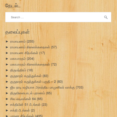
தேடல்…
Search
for:
தலைப்புகள்
ராமாயணம்
(255)
►
ராமாயணம் கிளைக்கதைகள்
(57)
►
ராமாயண சிற்பங்கள்
(17)
►
மகாபாரதம்
(204)
►
மகாபாரதம் கிளைக்கதைகள்
(72)
►
திருமந்திரம்
(18)
►
குருநாதர் கருத்துக்கள்
(83)
►
குருநாதர் கருத்துக்கள் பகுதி – 2
(83)
►
ஜீவ நாடி வழியாக அகத்திய மாமுனிவர் வாக்கு
(703)
►
திருவிளையாடல் புராணம்
(65)
►
சிவ வடிவங்கள் 64
(65)
►
சக்தியின் 51 பீடங்கள்
(23)
►
சக்தி பீடங்கள்
(2)
►
புராண சிற்பங்கள்
(405)
►