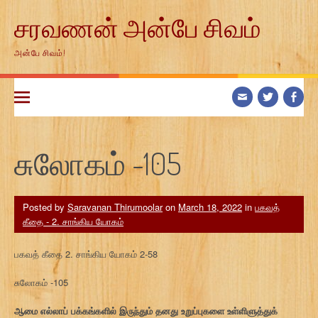
Skip
சரவணன் அன்பே சிவம்
to
content
அன்பே சிவம்!
சுலோகம் -105
Posted by
Saravanan Thirumoolar
on
March 18, 2022
in
பகவத்
கீதை - 2. சாங்கிய யோகம்
பகவத் கீதை 2. சாங்கிய யோகம் 2-58
சுலோகம் -105
ஆமை எல்லாப் பக்கங்களில் இருந்தும் தனது உறுப்புகளை உள்ளிளுத்துக்