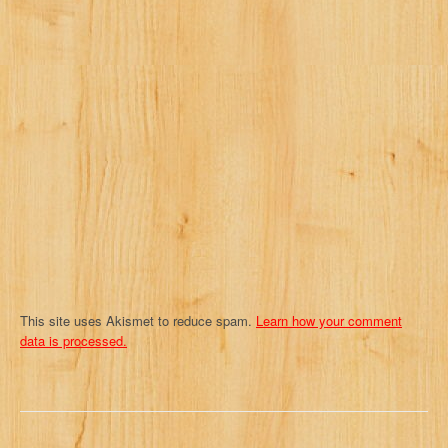
g
a
t
i
o
n
This site uses Akismet to reduce spam.
Learn how your comment
data is processed.