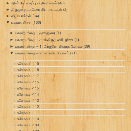
ஆன்மிக வகுப்பு வீடியோக்கள்
(48)
►
திருமுறை காணொளிப் பாடல்கள்
(2)
►
வீடியோக்கள்
(34)
►
பகவத் கீதை
(166)
▼
பகவத் கீதை – முன்னுரை
(1)
►
பகவத் கீதை – சமஸ்கிருத ஒலி இசை
(1)
►
பகவத் கீதை – 1. அர்ஜூன விஷாத யோகம்
(39)
►
பகவத் கீதை – 2. சாங்கிய யோகம்
(71)
▼
சுலோகம் -119
சுலோகம் -118
சுலோகம் -117
சுலோகம் -116
சுலோகம் -115
சுலோகம் -114
சுலோகம் -113
சுலோகம் -112
சுலோகம் -111
சுலோகம் -110
சுலோகம் -109
சுலோகம் -108