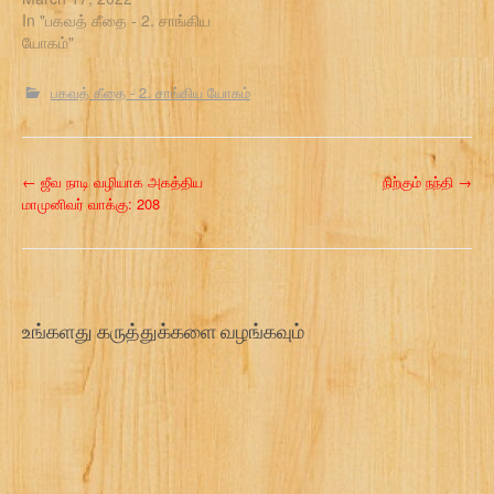
In "பகவத் கீதை - 2. சாங்கிய
யோகம்"
பகவத் கீதை - 2. சாங்கிய யோகம்
P
←
ஜீவ நாடி வழியாக அகத்திய
நிற்கும் நந்தி
→
மாமுனிவர் வாக்கு: 208
o
s
t
உங்களது கருத்துக்களை வழங்கவும்
n
a
v
i