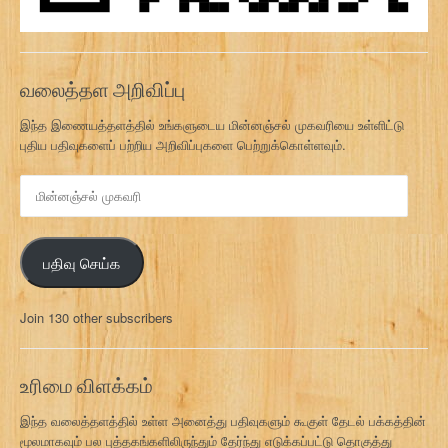
வலைத்தள அறிவிப்பு
இந்த இணையத்தளத்தில் உங்களுடைய மின்னஞ்சல் முகவரியை உள்ளிட்டு
புதிய பதிவுகளைப் பற்றிய அறிவிப்புகளை பெற்றுக்கொள்ளவும்.
மி
ன்
ன
ஞ்
பதிவு செய்க
ச
ல்
மு
Join 130 other subscribers
க
வ
ரி
உரிமை விளக்கம்
இந்த வலைத்தளத்தில் உள்ள அனைத்து பதிவுகளும் கூகுள் தேடல் பக்கத்தின்
மூலமாகவும் பல புத்தகங்களிலிருந்தும் தேர்ந்து எடுக்கப்பட்டு தொகுத்து