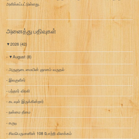
அளிக்கப்பட்டுள்ளது.
அனைத்து பதிவுகள்
▼
2026
(42)
▼
August
(8)
அருளுடைமையின் ஞானம் வருதல்
இலகுலீசர்
பந்தார் விரலி
கடவுள் இருக்கின்றார்
நன்மை தீமை
கருடி
சிவபெருமானின் 108 போற்றி விளக்கம்