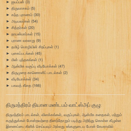
ஐயப்பன்
(3)
►
திருவாசகம்
(5)
►
கந்த புராணம்
(30)
►
அடியவர்கள்
(54)
►
சித்தர்கள்
(20)
►
நாயன்மார்கள்
(15)
►
புராண வரலாறு
(9)
►
தமிழ் மொழியின் சிறப்புகள்
(1)
►
புகைப்படங்கள்
(45)
►
மின் புத்தகங்கள்
(1)
►
ஆன்மிக வகுப்பு வீடியோக்கள்
(47)
►
திருமுறை காணொளிப் பாடல்கள்
(2)
►
வீடியோக்கள்
(34)
►
பகவத் கீதை
(166)
►
திருமந்திரம் தியான மண்டபம் வாட்ஸ்அப் குழு:
திருமந்திரம் பாடல்கள், விளக்கங்கள், வகுப்புகள், ஆன்மீக கதைகள், மற்றும்
கருத்துக்கள் போன்றவற்றை தினந்தோறும் படித்து அறிந்து கொள்ள கீழுள்ள
இணைப்பை கிளிக் செய்யவும் அல்லது உங்களுடைய போன் கேமராவில்