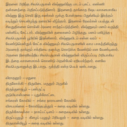
இதனை அறிந்த சிவபெருமான் விஷ்ணுவிற்கு பாடம் புகட்ட எண்ணி
தன்கனத்தை அதிகப்படுத்தினார். இதனைத் தாங்காத ரிஷப வாகனமாகிய
விஷ்ணு இரு செவி இரு கண்கள் மூக்கு போன்றவை பிதுங்கியும் இரத்தம்
வடிந்தும் செயலிழந்து தரையில் வீழ்ந்தார். இதனால் தேவர்கள் பயத்துடன்
சிவதுதிகளை சொல்லி அவரை சாந்தப்படுத்தினர். விஷ்ணுவும் மனம் வருந்தி
மன்னிப்பு கேட்டார். விஷ்ணுவின் தலைகனம் அழிந்தது. மனம் மகிழ்ந்த
சிவபெருமான் பூமியில் இறங்கினார். விஷ்ணுவிடம் என்ன வரம்
வேண்டுமென்றுக் கேட்க விஷ்ணுவும் சிவபெருமானின் வாம பாகத்திலிருந்து
அவரைத் தாங்கும் சக்தியை தனக்கு கொடுக்க வேண்டும் என வேண்டினார்.
அதனை நிறைவேற்றிய சிவபெருமான் விஷ்ணுவின் விருப்பப்படி அரியாகிய
இடத்தை வாகனமாகக் கொண்டு அதன்மேல் ஏறியமர்ந்தார். எனவே
சிவபெருமானுக்கு இடபாரூட மூர்த்தி என்ற பெயர் உண்டானது.
விராதனூர் – மதுரை
திருலோக்கி – திருவிடை மருதூர் அருகில்
திருத்துறையூர் – பண்ருட்டி
குடுமியான்மலை – புதுக்கோட்டை
சங்கரன் கோவில் – சங்கர நாராயணர் கோவில்
விசயமங்கை – கோவிந்தபுத்தூர் – சுதை வடிவில் உள்ளது.
திருக்கோலக்கா – நாகப்பட்டினம் – சுதைவடிவில் உள்ளது.
திருப்பழுவூர் – கீழைப் பழுவூர் அரியலூர் – சுதை வடிவில் உள்ளது.
திருவான்மியூர் – சுதை வடிவில் உள்ளது.