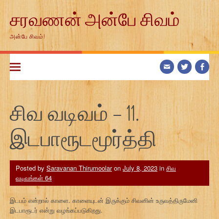
Skip
சரவணன் அன்பே சிவம்
to
content
அன்பே சிவம்!
சிவ வடிவம் – 11.
இடபாரூடமூர்த்தி
Posted by
Saravanan Thirumoolar
on
July 8, 2023
in
சிவ
வடிவங்கள் 64
இடபம் என்றால் காளை. காளையுடன் இருக்கும் சிவனின் உருவத்திருமேனி
இடபாரூடர் என்று வழங்கப்படுகிறது.