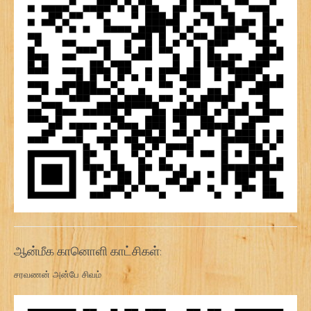
ஆன்மீக கானொளி காட்சிகள்:
சரவணன் அன்பே சிவம்