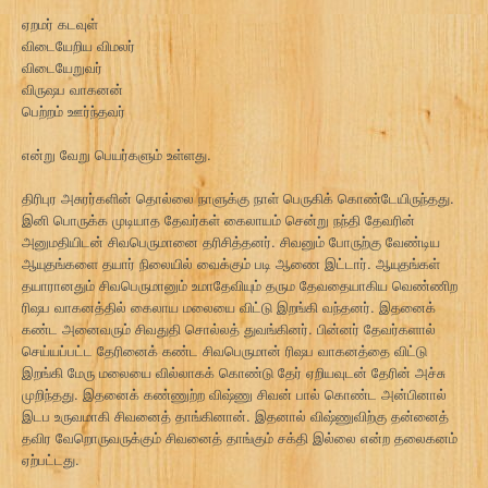
ஏறமர் கடவுள்
விடையேறிய விமலர்
விடையேறுவர்
விருஷப வாகனன்
பெற்றம் ஊர்ந்தவர்
என்று வேறு பெயர்களும் உள்ளது.
திரிபுர அசுரர்களின் தொல்லை நாளுக்கு நாள் பெருகிக் கொண்டேயிருந்தது.
இனி பொருக்க முடியாத தேவர்கள் கைலாயம் சென்று நந்தி தேவரின்
அனுமதியிடன் சிவபெருமானை தரிசித்தனர். சிவனும் போருற்கு வேண்டிய
ஆயுதங்களை தயார் நிலையில் வைக்கும் படி ஆணை இட்டார். ஆயுதங்கள்
தயாரானதும் சிவபெருமானும் உமாதேவியும் தரும தேவதையாகிய வெண்ணிற
ரிஷப வாகனத்தில் கைலாய மலையை விட்டு இறங்கி வந்தனர். இதனைக்
கண்ட அனைவரும் சிவதுதி சொல்லத் துவங்கினர். பின்னர் தேவர்களால்
செய்யப்பட்ட தேரினைக் கண்ட சிவபெருமான் ரிஷப வாகனத்தை விட்டு
இறங்கி மேரு மலையை வில்லாகக் கொண்டு தேர் ஏறியவுடன் தேரின் அச்சு
முறிந்தது. இதனைக் கண்ணுற்ற விஷ்ணு சிவன் பால் கொண்ட அன்பினால்
இடப உருவமாகி சிவனைத் தாங்கினான். இதனால் விஷ்ணுவிற்கு தன்னைத்
தவிர வேறொருவருக்கும் சிவனைத் தாங்கும் சக்தி இல்லை என்ற தலைகனம்
ஏற்பட்டது.