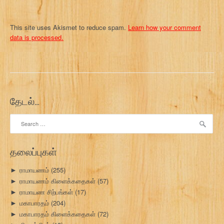
This site uses Akismet to reduce spam.
Learn how your comment
data is processed.
தேடல்…
Search
for:
தலைப்புகள்
ராமாயணம்
(255)
►
ராமாயணம் கிளைக்கதைகள்
(57)
►
ராமாயண சிற்பங்கள்
(17)
►
மகாபாரதம்
(204)
►
மகாபாரதம் கிளைக்கதைகள்
(72)
►