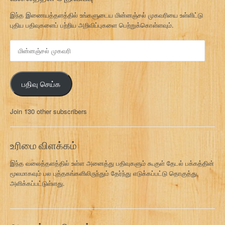
இந்த இணையத்தளத்தில் உங்களுடைய மின்னஞ்சல் முகவரியை உள்ளிட்டு
புதிய பதிவுகளைப் பற்றிய அறிவிப்புகளை பெற்றுக்கொள்ளவும்.
மி
ன்
ன
ஞ்
பதிவு செய்க
ச
ல்
மு
Join 130 other subscribers
க
வ
ரி
உரிமை விளக்கம்
இந்த வலைத்தளத்தில் உள்ள அனைத்து பதிவுகளும் கூகுள் தேடல் பக்கத்தின்
மூலமாகவும் பல புத்தகங்களிலிருந்தும் தேர்ந்து எடுக்கப்பட்டு தொகுத்து
அளிக்கப்பட்டுள்ளது.