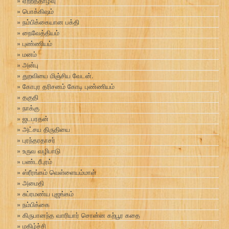
ஏற்றத்தாழ்வு
பொக்கிஷம்
நம்பிக்கையான பக்தி
நைவேத்தியம்
புண்ணியம்
மனம்
அன்பு
துறவியை மிஞ்சிய வேடன்.
கோபுர தரிசனம் கோடி புண்ணியம்
தகுதி
நாக்கு
ஜடபரதன்
அட்சய திருதியை
புரந்தரதாசர்
உருவ வழிபாடு
பண்டரீபுரம்
ஸ்ரீரங்கம் வெள்ளையம்மாள்
அமைதி
சுப்ரமண்ய புஜங்கம்
நம்பிக்கை
கிருபானந்த வாரியார் சொன்ன கற்பூர கதை
மகிழ்ச்சி