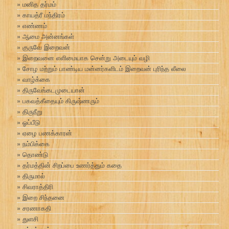
மனித தர்மம்
காயத்ரீ மந்திரம்
எண்ணம்
ஆமை அன்னங்கள்
குருவே இறைவன்
இறைவனை எளிமையாக சென்று அடையும் வழி
சோழ மற்றும் பாண்டிய மன்னர்களிடம் இறைவன் புரிந்த லீலை
வாழ்க்கை
திருவேங்கடமுடையான்
பகவத்கீதையும் கிருஷ்ணரும்
திருநீறு
ஓப்பீடு
ஏழை பணக்காரன்
நம்பிக்கை
தொண்டு
தர்மத்தின் சிறப்பை உணர்த்தும் கதை
திருமால்
சிவராத்திரி
இறை சிந்தனை
சரணாகதி
துளசி