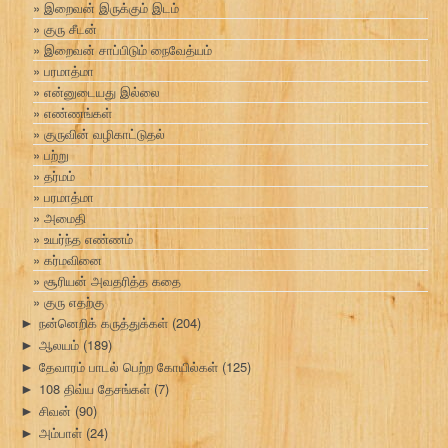
இறைவன் இருக்கும் இடம்
குரு சீடன்
இறைவன் சாப்பிடும் நைவேத்யம்
பரமாத்மா
என்னுடையது இல்லை
எண்ணங்கள்
குருவின் வழிகாட்டுதல்
பற்று
தர்மம்
பரமாத்மா
அமைதி
உயர்ந்த எண்ணம்
கர்மவினை
சூரியன் அவதரித்த கதை
குரு எதற்கு
நன்னெறிக் கருத்துக்கள்
(204)
►
ஆலயம்
(189)
►
தேவாரம் பாடல் பெற்ற கோயில்கள்
(125)
►
108 திவ்ய தேசங்கள்
(7)
►
சிவன்
(90)
►
அம்பாள்
(24)
►