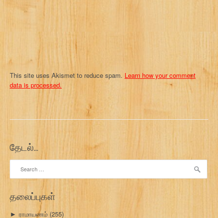
o
n
This site uses Akismet to reduce spam.
Learn how your comment
data is processed.
தேடல்…
Search
for:
தலைப்புகள்
ராமாயணம்
(255)
►