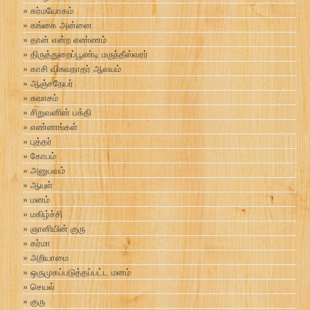
கர்மயோகம்
கங்கை அன்னை
தான் என்ற எண்ணம்
திருத்துறைப்பூண்டி மருந்தீஸ்வரர்
காசி விசுவநாதர் ஆலயம்
ஆஞ்சநேயர்
சுவாசம்
சிறுவனின் பக்தி
எண்ணங்கள்
புத்தர்
கோபம்
அனுபவம்
ஆயுள்
மனம்
மகிழ்ச்சி
ஞானியின் குரு
கர்மா
அறியாமை
ஒருமுகப்படுத்தப்பட்ட மனம்
செயல்
குரு