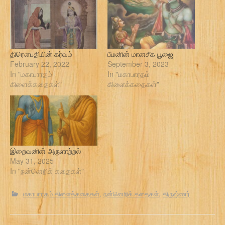
திரௌபதியின் கர்வம்
பீமனின் மானசீக பூஜை
February 22, 2022
September 3, 2023
In "மகாபாரதம்
In "மகாபாரதம்
கிளைக்கதைகள்"
கிளைக்கதைகள்"
இறைவனின் அருளாற்றல்
May 31, 2025
In "நன்னெறிக் கதைகள்"
மகாபாரதம் கிளைக்கதைகள்
நன்னெறிக் கதைகள்
கிருஷ்ணர்