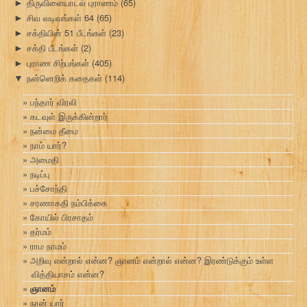
திருவிளையாடல் புராணம்
(65)
►
சிவ வடிவங்கள் 64
(65)
►
சக்தியின் 51 பீடங்கள்
(23)
►
சக்தி பீடங்கள்
(2)
►
புராண சிற்பங்கள்
(405)
►
நன்னெறிக் கதைகள்
(114)
▼
பந்தார் விரலி
கடவுள் இருக்கின்றார்
நன்மை தீமை
நாம் யார்?
அமைதி
நடிப்பு
பச்சோந்தி
சரணாகதி நம்பிக்கை
கோயில் பிரசாதம்
தர்மம்
ராம நாமம்
அறிவு என்றால் என்ன? ஞானம் என்றால் என்ன? இரண்டுக்கும் உள்ள
வித்தியாசம் என்ன?
ஞானம்
நான் யார்