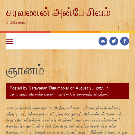
Skip
சரவணன் அன்பே சிவம்
to
content
அன்பே சிவம்!
ஞானம்
Posted by
Saravanan Thirumoolar
on
August 25, 2025
in
மகாபாரதம் கிளைக்கதைகள்
,
நன்னெறிக் கதைகள்
,
கிருஷ்ணர்
கௌரவர்களின் தலைநகராக இருந்த அஸ்தினாபுரம் நகருக்கு கிருஷ்ணர்
வந்தார். பலர் தங்களுடைய வீட்டிற்கு அழைத்தும் அங்கெல்லாம் போகாமல்
விதுரனின் வீட்டுக்குச் சென்றார் கிருஷ்ணர். தன்னுடைய வீட்டிற்கெல்லாம்
கிருஷ்ணர் வரமாட்டார் என்றிருந்த விதுரரின் வீட்டிற்கு திடீரென்று வந்த
கிருஷ்ணரைப் பார்த்ததும் நிலை தடுமாறினார் விதுரர். இங்கும் அங்குமாக ஓடி