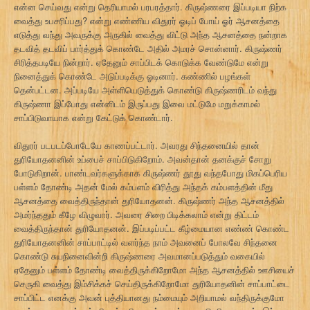
என்ன செய்வது என்று தெரியாமல் பரபரத்தார். கிருஷ்ணரை இப்படியா நிற்க
வைத்து உபசரிப்பது? என்று எண்ணிய விதுரர் ஓடிப் போய் ஓர் ஆசனத்தை
எடுத்து வந்து அவருக்கு அருகில் வைத்து விட்டு அந்த ஆசனத்தை நன்றாக
தடவித் தடவிப் பார்த்துக் கொண்டே அதில் அமரச் சொன்னார். கிருஷ்ணர்
சிரித்தபடியே நின்றார். ஏதேனும் சாப்பிடக் கொடுக்க வேண்டுமே என்று
நினைத்துக் கொண்டே அடுப்படிக்கு ஓடினார். கண்ணில் பழங்கள்
தென்பட்டன. அப்படியே அள்ளியெடுத்துக் கொண்டு கிருஷ்ணரிடம் வந்து
கிருஷ்ணா இப்போது என்னிடம் இருப்பது இவை மட்டுமே மறுக்காமல்
சாப்பிடுவாயாக என்று கேட்டுக் கொண்டார்.
விதுரர் படபடப்போடேயே காணப்பட்டார். அவரது சிந்தனையில் தான்
துரியோதனனின் உப்பைச் சாப்பிடுகிறோம். அவன்தான் தனக்குச் சோறு
போடுகிறான். பாண்டவர்களுக்காக கிருஷ்ணர் தூது வந்தபோது மிகப்பெரிய
பள்ளம் தோண்டி அதன் மேல் கம்பளம் விரித்து அந்தக் கம்பளத்தின் மீது
ஆசனத்தை வைத்திருந்தான் துரியோதனன். கிருஷ்ணர் அந்த ஆசனத்தில்
அமர்ந்ததும் கீழே விழுவார். அவரை சிறை பிடிக்கலாம் என்று திட்டம்
வைத்திருந்தான் துரியோதனன். இப்படிப்பட்ட கீழ்மையான எண்ண் கொண்ட
துரியோதனனின் சாப்பாட்டில் வளர்ந்த நாம் அவனைப் போலவே சிந்தனை
கொண்டு சுயநினைவின்றி கிருஷ்ணரை அவமானப்படுத்தும் வகையில்
ஏதேனும் பள்ளம் தோண்டி வைத்திருக்கிறோமோ அந்த ஆசனத்தில் ஊசியைச்
செருகி வைத்து இம்சிக்கச் செய்திருக்கிறோமோ துரியோதனின் சாப்பாட்டை
சாப்பிட்ட எனக்கு அவன் புத்தியானது நம்மையும் அறியாமல் வந்திருக்குமோ