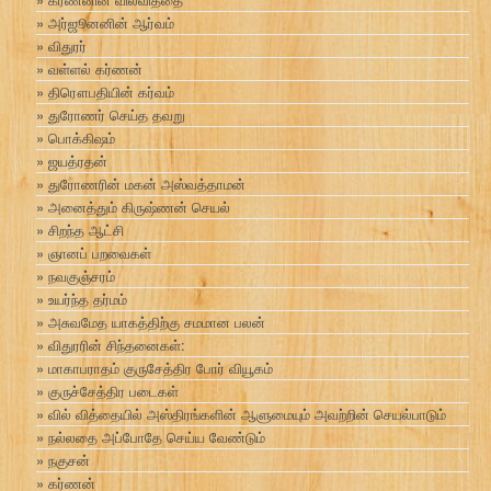
அர்ஜூனனின் ஆர்வம்
விதுரர்
வள்ளல் கர்ணன்
திரௌபதியின் கர்வம்
துரோணர் செய்த தவறு
பொக்கிஷம்
ஜயத்ரதன்
துரோணரின் மகன் அஸ்வத்தாமன்
அனைத்தும் கிருஷ்ணன் செயல்
சிறந்த ஆட்சி
ஞானப் பறவைகள்
நவகுஞ்சரம்
உயர்ந்த தர்மம்
அசுவமேத யாகத்திற்கு சமமான பலன்
விதுரரின் சிந்தனைகள்:
மாகாபராதம் குருசேத்திர போர் வியூகம்
குருச்சேத்திர படைகள்
வில் வித்தையில் அஸ்திரங்களின் ஆளுமையும் அவற்றின் செயல்பாடும்
நல்லதை அப்போதே செய்ய வேண்டும்
நகுசன்
கர்ணன்