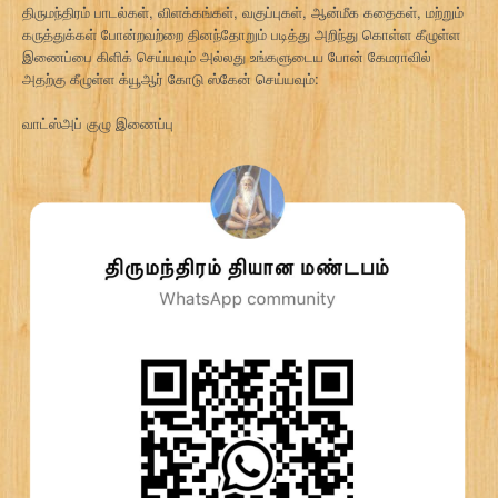
திருமந்திரம் பாடல்கள், விளக்கங்கள், வகுப்புகள், ஆன்மீக கதைகள், மற்றும்
கருத்துக்கள் போன்றவற்றை தினந்தோறும் படித்து அறிந்து கொள்ள கீழுள்ள
இணைப்பை கிளிக் செய்யவும் அல்லது உங்களுடைய போன் கேமராவில்
அதற்கு கீழுள்ள க்யூஆர் கோடு ஸ்கேன் செய்யவும்:
வாட்ஸ்அப் குழு இணைப்பு