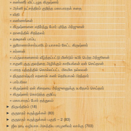
கண்ணீர் விட்டழுத கிருஷ்ணர்
அக்னி நட்சத்திரம் குறித்த மகாபாரதக் கதை
விதி
எண்ணங்கள்
கிருஷ்ணனை எதிர்த்து போர் புரிந்த அர்ஜுனன்
தானத்தில் சிறந்தவர்
தக்ஷகன் பாம்பு
துரோணாச்சார்யாரிடம் யாசகம் கேட்ட கிருஷ்ணர்
கர்ணன்
பப்ருவாகனனால் வீழ்த்தப்பட்டு மீண்டும் உயிர் பெற்ற அர்ஜூனன்
சகுனி குரு குலத்தை அழிக்கும் காரியங்கள் ஏன் செய்தான்
பாரத யுத்தத்தில் கொல்லப்பட்ட மிகமிக நல்லவன்
திருதராஷ்டிரர் எதனால் கண் தெரியாமல் பிறந்தார்
பார்பரிகா
கிருஷ்ணர் ஏன் கீதையை அர்ஜுனனுக்கு உபதேசம் செய்தார்
கிருஷ்ணர் கொடுத்த குறிப்பு
மகாபாரதப் போர் தத்துவம்
திருமந்திரம்
(18)
►
குருநாதர் கருத்துக்கள்
(83)
►
குருநாதர் கருத்துக்கள் பகுதி – 2
(83)
►
ஜீவ நாடி வழியாக அகத்திய மாமுனிவர் வாக்கு
(703)
►