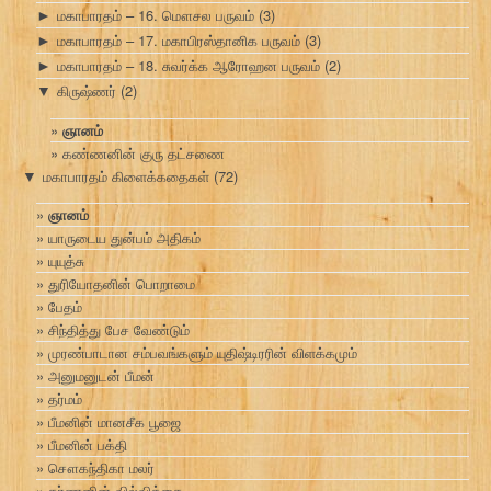
மகாபாரதம் – 16. மௌசல பருவம்
(3)
►
மகாபாரதம் – 17. மகாபிரஸ்தானிக பருவம்
(3)
►
மகாபாரதம் – 18. சுவர்க்க ஆரோஹன பருவம்
(2)
►
கிருஷ்ணர்
(2)
▼
ஞானம்
கண்ணனின் குரு தட்சணை
மகாபாரதம் கிளைக்கதைகள்
(72)
▼
ஞானம்
யாருடைய துன்பம் அதிகம்
யுயுத்சு
துரியோதனின் பொறாமை
பேதம்
சிந்தித்து பேச வேண்டும்
முரண்பாடான சம்பவங்களும் யுதிஷ்டிரரின் விளக்கமும்
அனுமனுடன் பீமன்
தர்மம்
பீமனின் மானசீக பூஜை
பீமனின் பக்தி
சௌகந்திகா மலர்
கர்ணனின் வில்வித்தை