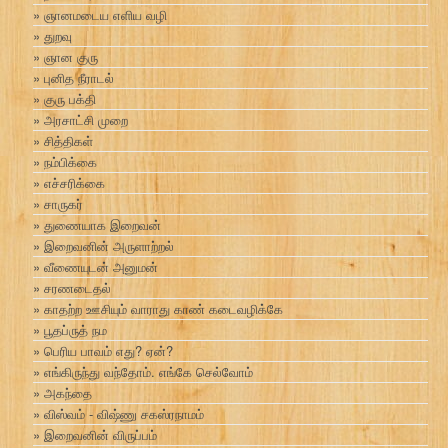
ஞானமடைய எளிய வழி
துறவு
ஞான குரு
புனித நீராடல்
குரு பக்தி
அரசாட்சி முறை
சித்திகள்
நம்பிக்கை
எச்சரிக்கை
சாருகர்
துணையாக இறைவன்
இறைவனின் அருளாற்றல்
வீணையுடன் அனுமன்
சரணடைதல்
காதற்ற ஊசியும் வாராது காண் கடைவழிக்கே
பூதப்ருத் நம
பெரிய பாவம் எது? ஏன்?
எங்கிருந்து வந்தோம். எங்கே செல்வோம்
அகந்தை
விஸ்வம் - விஷ்ணு சகஸ்ரநாமம்
இறைவனின் விருப்பம்