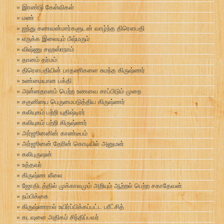
இரண்டு கேள்விகள்
மண்
ஐந்து கணவன்மார்களுடன் வாழ்ந்த திரௌபதி
எருக்க இலையும் பீஷ்மரும்
விஷ்ணு சஹஸ்ரநாம்
தானம் தர்மம்
திரௌபதியின் பாதணிகளை சுமந்த கிருஷ்ணர்
உண்மையான பக்தி
அன்னதானம் பெற்ற உணவை சாப்பிடும் முறை
சகுனியை பெருமைபடுத்திய கிருஷ்ணர்
கலியுகம் பற்றி யுதிஷ்டிரர்
கலியுகம் பற்றி கிருஷ்ணர்
அர்ஜூனனின் காண்டீபம்
அர்ஜூனன் தேரின் கொடியில் அனுமன்
கலிபுருஷன்
உத்தவர்
கிருஷ்ண லீலை
ஜோதிடத்தில் முக்காலமும் அறியும் ஆற்றல் பெற்ற சகாதேவன்
நம்பிக்கை
கிருஷ்ணரால் உயிர்ப்பிக்கப்பட்ட பரீட்சித்
கடவுளை அதிகம் சிந்திப்பவர்