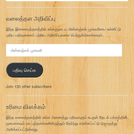
வலைத்தள அறிவிப்பு
இந்த இணையத்தளத்தில் உங்களுடைய மின்னஞ்சல் முகவரியை உள்ளிட்டு
புதிய பதிவுகளைப் பற்றிய அறிவிப்புகளை பெற்றுக்கொள்ளவும்.
மி
ன்
ன
ஞ்
பதிவு செய்க
ச
ல்
மு
Join 130 other subscribers
க
வ
ரி
உரிமை விளக்கம்
இந்த வலைத்தளத்தில் உள்ள அனைத்து பதிவுகளும் கூகுள் தேடல் பக்கத்தின்
மூலமாகவும் பல புத்தகங்களிலிருந்தும் தேர்ந்து எடுக்கப்பட்டு தொகுத்து
அளிக்கப்பட்டுள்ளது.