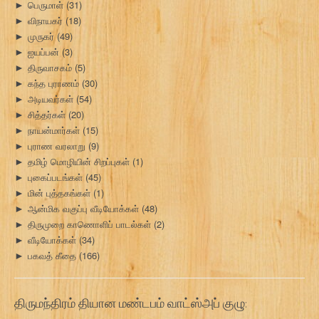
பெருமாள்
(31)
►
விநாயகர்
(18)
►
முருகர்
(49)
►
ஐயப்பன்
(3)
►
திருவாசகம்
(5)
►
கந்த புராணம்
(30)
►
அடியவர்கள்
(54)
►
சித்தர்கள்
(20)
►
நாயன்மார்கள்
(15)
►
புராண வரலாறு
(9)
►
தமிழ் மொழியின் சிறப்புகள்
(1)
►
புகைப்படங்கள்
(45)
►
மின் புத்தகங்கள்
(1)
►
ஆன்மிக வகுப்பு வீடியோக்கள்
(48)
►
திருமுறை காணொளிப் பாடல்கள்
(2)
►
வீடியோக்கள்
(34)
►
பகவத் கீதை
(166)
►
திருமந்திரம் தியான மண்டபம் வாட்ஸ்அப் குழு: