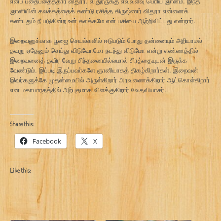
எனப் பதைபதைத்தார் விதுரர். விதுரருக்கு எவ்வளவு பெரிய ஞானம். இந்த
ஞானியின் கலக்கத்தைக் கண்டு ரசித்த கிருஷ்ணர் விதுரா என்னைக்
கண்டதும் நீ படுகின்ற உன் கலக்கமே என் பசியை ஆற்றிவிட்டது என்றார்.
இறைவனுக்காக பூஜை செயல்களில் ஈடுபடும் போது தன்னையும் அறியாமல்
தவறு ஏதேனும் செய்து விடுவோமோ நடந்து விடுமோ என்று எண்ணத்தில்
இறைவனைத் தவிர வேறு சிந்தனையில்லமால் சிரத்தையுடன் இருக்க
வேண்டும். இப்படி இருப்பவர்களே ஞானியாகத் திகழ்கிறார்கள். இறைவன்
இவர்களுக்கே முதன்மையில் அருள்கிறார் அரவணைக்கிறார் ஆட்கொள்கிறார்
என மகாபாரதத்தில் அற்புதமாக விளக்குகிறார் வேதவியாசர்.
Share this:
Facebook
X
Like this: