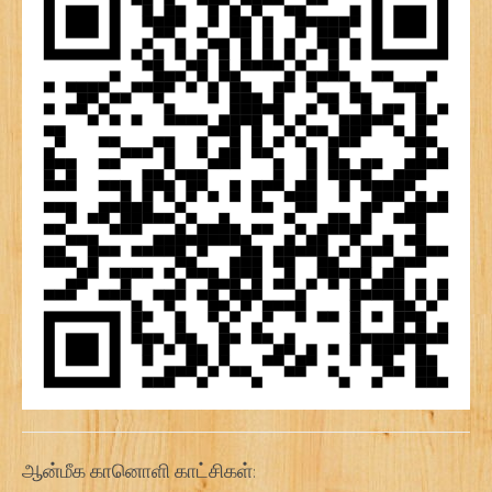
ஆன்மீக கானொளி காட்சிகள்: