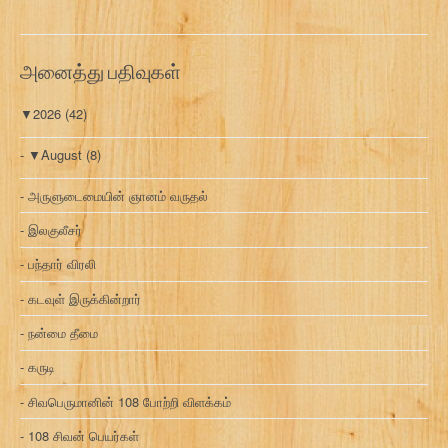
அனைத்து பதிவுகள்
▼
2026
(42)
▼
August
(8)
அருளுடைமையின் ஞானம் வருதல்
இலகுலீசர்
பந்தார் விரலி
கடவுள் இருக்கின்றார்
நன்மை தீமை
கருடி
சிவபெருமானின் 108 போற்றி விளக்கம்
108 சிவன் பெயர்கள்