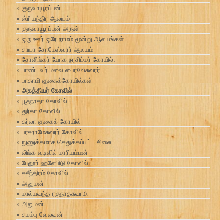
குருவாயூரப்பன்
ஸ்ரீ யந்திர ஆலயம்
குருவாயூரப்பன் அருள்
ஒரு ஊர் ஒரே நாமம் மூன்று ஆலயங்கள்
சாயா சோமேஸ்வரர் ஆலயம்
சோளிங்கர் யோக நரசிம்மர் கோயில்.
பாண்டவர் மலை பைரவேசுவரர்
பாதாமி குகைக்கோயில்கள்
அகத்தியர் கோவில்
பூதநாதா கோவில்
துர்கா கோவில்
கர்லா குகைக் கோயில்
பரசுராமேசுவரர் கோவில்
நுணுக்கமாக செதுக்கப்பட்ட சிலை
லிங்க வடிவில் மாரியம்மன்
பேலூர் ஹளேபிடு கோவில்
சுசீந்திரம் கோவில்
அனுமன்
மால்யவந்த ரகுநாதசுவாமி
அனுமன்
சுயம்பு வேலவன்