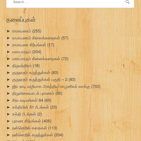
for:
தலைப்புகள்
ராமாயணம்
(255)
►
ராமாயணம் கிளைக்கதைகள்
(57)
►
ராமாயண சிற்பங்கள்
(17)
►
மகாபாரதம்
(204)
►
மகாபாரதம் கிளைக்கதைகள்
(72)
►
திருமந்திரம்
(18)
►
குருநாதர் கருத்துக்கள்
(83)
►
குருநாதர் கருத்துக்கள் பகுதி – 2
(83)
►
ஜீவ நாடி வழியாக அகத்திய மாமுனிவர் வாக்கு
(703)
►
திருவிளையாடல் புராணம்
(65)
►
சிவ வடிவங்கள் 64
(65)
►
சக்தியின் 51 பீடங்கள்
(23)
►
சக்தி பீடங்கள்
(2)
►
புராண சிற்பங்கள்
(405)
►
நன்னெறிக் கதைகள்
(113)
►
நன்னெறிக் கருத்துக்கள்
(204)
►