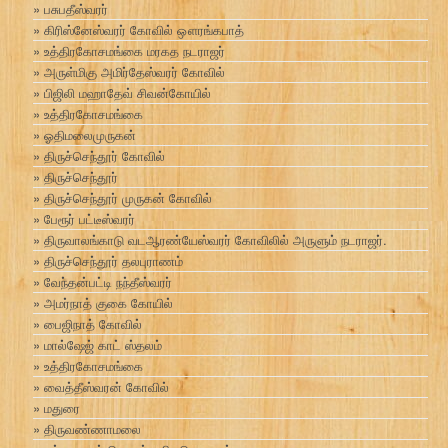
பசுபதீஸ்வரர்
கிரிஸ்னேஸ்வரர் கோவில் ஔரங்கபாத்
உத்திரகோசமங்கை மரகத நடராஜர்
அருள்மிகு அமிர்தேஸ்வரர் கோவில்
பிஜிலி மஹாதேவ் சிவன்கோயில்
உத்திரகோசமங்கை
ஓதிமலைமுருகன்
திருச்செந்தூர் கோவில்
திருச்செந்தூர்
திருச்செந்தூர் முருகன் கோவில்
பேரூர் பட்டீஸ்வரர்
திருவாலங்காடு வடஆரண்யேஸ்வரர் கோவிலில் அருளும் நடராஜர்.
திருச்செந்தூர் தலபுராணம்
வேந்தன்பட்டி நந்தீஸ்வரர்
அமர்நாத் குகை கோயில்
பைஜிநாத் கோவில்
மால்ஷேஜ் காட் ஸ்தலம்
உத்திரகோசமங்கை
வைத்தீஸ்வரன் கோவில்
மதுரை
திருவண்ணாமலை