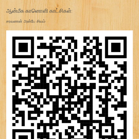
ஆன்மீக கானொளி காட்சிகள்:
சரவணன் அன்பே சிவம்