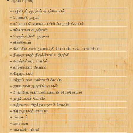
ஆலயம்
(189)
▼
வழிவிடும் முருகன் திருக்கோயில்
ரெணபலி முருகர்
கம்பராயப்பெருமாள் காசிவிஸ்வநாதர் கோயில்
சம்மோகன கிருஷ்ணர்
பேளுக்குறிச்சி முருகன்
சிங்கீஸ்வரர்
சீனாவில் உள்ள குவான்ஷூ கோவிலில் உள்ள காளி சிற்பம்
திருமூலநாதர் திருக்கோயில் திருச்சி
அகத்தீஸ்வரர் கோயில்
தீர்த்தீஸ்வரர் கோயில்
திருமூலநாதா்
வற்றாப்பளை கண்ணகி கோயில்
ஞானமலை முருகப்பெருமான்
அருள்மிகு சுப்பிரமணியசுவாமி திருக்கோயில்
முருடேஸ்வர் கோயில்
கஞ்சமலை சித்தேசுவரசாமி கோவில்
திரிசூலநாதர் கோயில்
ரங் மகால்
பனசங்கரி
மாசாணி அம்மன்