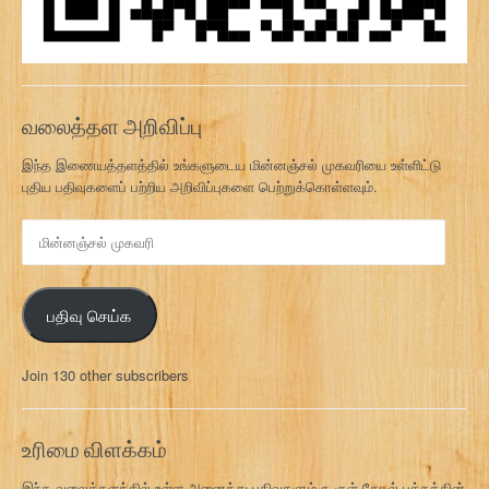
வலைத்தள அறிவிப்பு
இந்த இணையத்தளத்தில் உங்களுடைய மின்னஞ்சல் முகவரியை உள்ளிட்டு
புதிய பதிவுகளைப் பற்றிய அறிவிப்புகளை பெற்றுக்கொள்ளவும்.
மி
ன்
ன
ஞ்
பதிவு செய்க
ச
ல்
மு
Join 130 other subscribers
க
வ
ரி
உரிமை விளக்கம்
இந்த வலைத்தளத்தில் உள்ள அனைத்து பதிவுகளும் கூகுள் தேடல் பக்கத்தின்