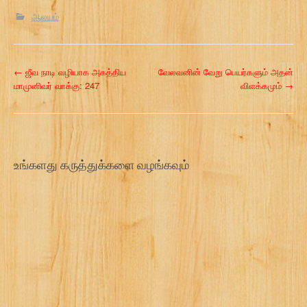
ஆலயம்
P
←
ஜீவ நாடி வழியாக அகத்திய
வேலவனின் வேறு பெயர்களும் அதன்
மாமுனிவர் வாக்கு: 247
விளக்கமும்
→
o
s
t
உங்களது கருத்துக்களை வழங்கவும்
n
a
v
i
g
a