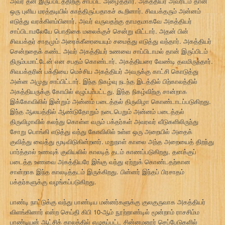
அவர் தன் இருப்பிடத்திற்கு சாப்பிட அழைத்தார். அகத்தியர் அவரிடம் தான்
ஒரு புளிய மரத்தடியில் காத்திருப்பதாகச் கூறினார். சிவபக்தரும் அன்னம்
எடுத்து வரக்கிளம்பினார். அவர் வருவதற்கு தாமதமாகவே அகத்தியர்
சாப்பிடாமலேயே பொதிகை மலைக்குச் சென்று விட்டார். அதன் பின்
சிவபக்தர் சாதமும் அரைக்கீரையையும் சமைத்து எடுத்து வந்தார். அகத்தியர்
சென்றதைக் கண்ட அவர் அகத்தியர் உணவை சாப்பிடாமல் தான் இருப்பிடம்
திரும்பமாட்டேன் என சபதம் கொண்டார். அகத்தியரை வேண்டி தவமிருந்தார்.
சிவபக்தரின் பக்தியை மெச்சிய அகத்தியர் அவருக்கு காட்சி கொடுத்து
அன்ன அமுது சாப்பிட்டார். இந்த நிகழ்வு நடந்த இடத்தில் பிற்காலத்தில்
அகத்தியருக்கு கோயில் எழுப்பப்பட்டது. இந்த நிகழ்விற்கு சான்றாக
இக்கோவிலில் இன்றும் அன்னம் படைத்தல் திருவிழா கொண்டாடப்படுகிறது.
இந்த ஆலயத்தில் ஆண்டுதோறும் நடைபெறும் அன்னம் படைத்தல்
திருவிழாவில் கலந்து கொள்ள வரும் பக்தர்கள் அவரவர் வீடுகளிலிருந்து
சோறு பொங்கி எடுத்து வந்து கோவிலில் உள்ள ஒரு அறையில் அதைக்
குவித்து வைத்து மூடிவிடுகின்றனர். மறுநாள் காலை அந்த அறையைத் திறந்து
பார்த்தால் உணவுக் குவியலில் காலடித் தடம் காணப்படுகிறது. தனக்குப்
படைத்த உணவை அகத்தியரே இங்கு வந்து ஏற்றுக் கொண்டதற்கான
சான்றாக இந்த காலடித்தடம் இருக்கிறது. பின்னர் இந்தப் பிரசாதம்
பக்தர்களுக்கு வழங்கப்படுகிறது.
பாண்டி நாட்டுக்கு வந்து பாண்டிய மன்னர்களுக்கு குலகுருவாக அகத்தியர்
விளங்கினார் என்ற செய்தி கிபி 10-ஆம் நூற்றாண்டில் மூன்றாம் ராசசிம்ம
பாண்டியன் ஆட்சிக் காலத்தில் எழுதப்பட்ட சின்னமனூர் செப்பேடுகளில்