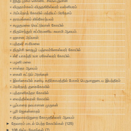
ஐந்து முகம் கொண்ட சிவபெருமான்
விருதாச்சலம் விருதகிரிஸ்வரர் வன்னிமரம்
அம்பர்நாத் கோவில் மத்தியப் பிரதேசம்
தாரமங்கலம் லிங்கோற்பவர்
கழுகுமலை வெட்டுவான் கோயில்
திருசெந்தூர் சுப்பிரமணிய சுவாமி ஆலயம்.
ஹாசன அம்மாள்
புத்தன் சபரிமலை
திருச்சி உறையூர் பஞ்சவர்ணேஸ்வரர் கோயில்
ஸ்ரீ யாகந்தி உமா மகேஸ்வரர் கோயில்.
பழனி மலை
சாஸ்தா ஆலயம்
கைலி கட்டும் அரங்கன்
இலங்கையில் கண்டி கதிர்காமத்தில் போகர் பெருமானுடைய இயந்திரம்
அமர்நாத் குகைகோவில்
புத்தானிகந்தா கோவில்
வைத்தீஸ்வரன் கோவில்
பூம்பாறை நவபாசான முருகன்
பூரி ஜெகன்னாதர்
திருவாவடுதுறை கோமூதீஸ்வரர் ஆலயம்
தேவாரம் பாடல் பெற்ற கோயில்கள்
(125)
►
108 திவ்ய தேசங்கள்
(7)
►