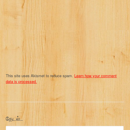
t
i
o
n
This site uses Akismet to reduce spam.
Learn how your comment
data is processed.
தேடல்…
Search