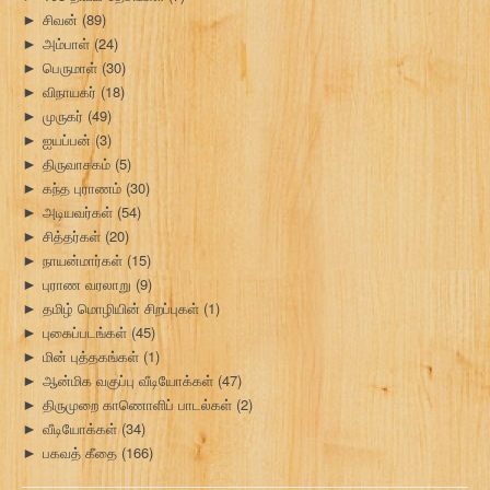
சிவன்
(89)
►
அம்பாள்
(24)
►
பெருமாள்
(30)
►
விநாயகர்
(18)
►
முருகர்
(49)
►
ஐயப்பன்
(3)
►
திருவாசகம்
(5)
►
கந்த புராணம்
(30)
►
அடியவர்கள்
(54)
►
சித்தர்கள்
(20)
►
நாயன்மார்கள்
(15)
►
புராண வரலாறு
(9)
►
தமிழ் மொழியின் சிறப்புகள்
(1)
►
புகைப்படங்கள்
(45)
►
மின் புத்தகங்கள்
(1)
►
ஆன்மிக வகுப்பு வீடியோக்கள்
(47)
►
திருமுறை காணொளிப் பாடல்கள்
(2)
►
வீடியோக்கள்
(34)
►
பகவத் கீதை
(166)
►