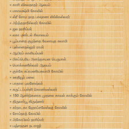
காசி விசுவநாதர் ஆலயம்
மகாலக்ஷ்மி கோவில்
ஸ்ரீ சோம நாத பாஷாண லிங்கேஸ்வரர்
அர்த்தநாரீஸ்வரர் கோவில்
ஜல நரசிம்மர்
லகா மண்டல் சிவாலயம்
பூம்பாறை குழந்தை வேலாயுத சுவாமி
புன்னைநல்லூர் ராமர்
ஆயிரம் காளியம்மன்
மிகப்பெரிய அனந்தசயன பெருமாள்
மொக்கணீஸ்வரர் ஆலயம்
குக்கே சுப்ரமணியசுவாமி கோயில்
ஊதியூர் மலை
பாதாள புவனேஷ்வர்
சுருட்டப்பள்ளி கொண்டீஸ்வரர்
150 ஆண்டுகளாக முதலை காவல் காக்கும் கோவில்
திருவார்பூ கிருஷ்ணர்
கர்நாடகா ஹோய்சலேஸ்வர கோவில்
சோம்நாத் கோயில்
அகோபிலம் நரசிம்மர்
பஞ்சநதன நடராஜர்