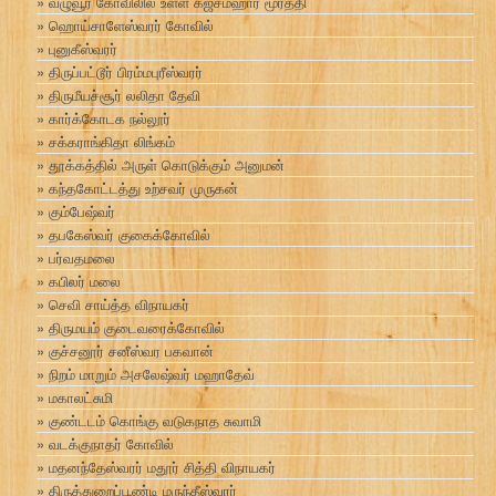
வழுவூர் கோவிலில் உள்ள கஜசம்ஹார மூர்த்தி
ஹொய்சாளேஸ்வரர் கோவில்
புனுகீஸ்வரர்
திருப்பட்டூர் பிரம்மபுரீஸ்வரர்
திருமீயச்சூர் லலிதா தேவி
கார்க்கோடக நல்லூர்
சக்கராங்கிதா லிங்கம்
தூக்கத்தில் அருள் கொடுக்கும் அனுமன்
கந்தகோட்டத்து உற்சவர் முருகன்
கும்பேஷ்வர்
தபகேஸ்வர் குகைக்கோவில்
பர்வதமலை
கபிலர் மலை
செவி சாய்த்த விநாயகர்
திருமயம் குடைவரைக்கோவில்
குச்சனூர் சனீஸ்வர பகவான்
நிறம் மாறும் அசலேஷ்வர் மஹாதேவ்
மகாலட்சுமி
குண்டடம் கொங்கு வடுகநாத சுவாமி
வடக்குநாதர் கோவில்
மதனந்தேஸ்வரர் மதூர் சித்தி விநாயகர்
திருத்துறைப்பூண்டி மருந்தீஸ்வரர்