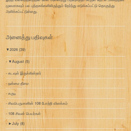
மூலமாகவும் பல புத்தகங்களிலிருந்தும் தேர்ந்து எடுக்கப்பட்டு தொகுத்து
அளிக்கப்பட்டுள்ளது.
அனைத்து பதிவுகள்
▼
2026
(39)
▼
August
(5)
கடவுள் இருக்கின்றார்
நன்மை தீமை
கருடி
சிவபெருமானின் 108 போற்றி விளக்கம்
108 சிவன் பெயர்கள்
►
July
(8)