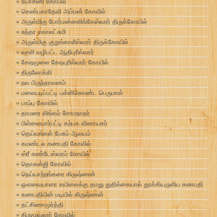
யோகினி கோயில்
செண்பகாதேவி அம்மன் கோவில்
அருள்மிகு போர்மன்னலிங்கேஸ்வரர் திருக்கோயில்
சுந்தர மகாலட்சுமி
அருள்மிகு குறுங்காலீஸ்வரர் திருக்கோயில்
வாலி வழிபட்ட ஆதிபுரீஸ்வரர்
சேஷமூலை சேஷபுரீஸ்வரர் கோயில்
திருலோக்கி
நவ பிருந்தாவனம்
மலையடிப்பட்டி பள்ளிகொண்ட பெருமாள்
பாம்பு கோவில்
தாமரை லிங்கம் சோமநாதர்
பிள்ளையார்பட்டி கற்பக வினாயகர்
தெய்வங்கள் பேசும் ஆலயம்
கமண்டல கணபதி கோவில்
ஸ்ரீ கண்டேஸ்வரம் கோயில்
தொகன்ஜி கோவில்
நெய்யாற்றங்கரை கிருஷ்ணன்
ஔவையாரை கயிலைக்கு தமது துதிக்கையால் தூக்கியருளிய கணபதி
கணபதியின் மடியில் கிருஷ்ணன்
தட்சிணாமூர்த்தி
திருமூவலூர் கோவில்