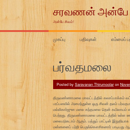
Skip
சரவணன் அன்பே 
to
content
அன்பே சிவம்!
முகப்பு
பதிவுகள்
எம்மைப் ப
பர்வதமலை
Posted by
Saravanan Thirumoolar
on
Novem
திருவண்ணாமலை மாவட்டத்தில் கலசப்பாக்கம் வட்
பரப்பளவில் அமைந்துள்ள ஒரு சிவன் தலம் பர்வத
மல்லிகார்ஜுன மலை கந்தமலை தென் கயிலாயம் என
பெற்றது. திருவண்ணாமலை மாவட்டத்தில் உள்ள ஊர்களை
மலைபடுகடாம் ஆகும். பத்துப் பாட்டின் இறுதிய
மன்னனைப் பற்றி பெருங்கௌசிகனார் பாடியது ஆகு