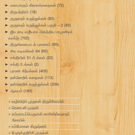
மகாபாரதம் கிளைக்கதைகள்
(72)
►
திருமந்திரம்
(18)
►
குருநாதர் கருத்துக்கள்
(83)
►
குருநாதர் கருத்துக்கள் பகுதி – 2
(83)
►
ஜீவ நாடி வழியாக அகத்திய மாமுனிவர்
►
வாக்கு
(703)
திருவிளையாடல் புராணம்
(65)
►
சிவ வடிவங்கள் 64
(65)
►
சக்தியின் 51 பீடங்கள்
(23)
►
சக்தி பீடங்கள்
(2)
►
புராண சிற்பங்கள்
(405)
►
நன்னெறிக் கதைகள்
(113)
►
நன்னெறிக் கருத்துக்கள்
(204)
►
ஆலயம்
(189)
▼
வழிவிடும் முருகன் திருக்கோயில்
ரெணபலி முருகர்
கம்பராயப்பெருமாள் காசிவிஸ்வநாதர்
கோயில்
சம்மோகன கிருஷ்ணர்
பேளுக்குறிச்சி முருகன்