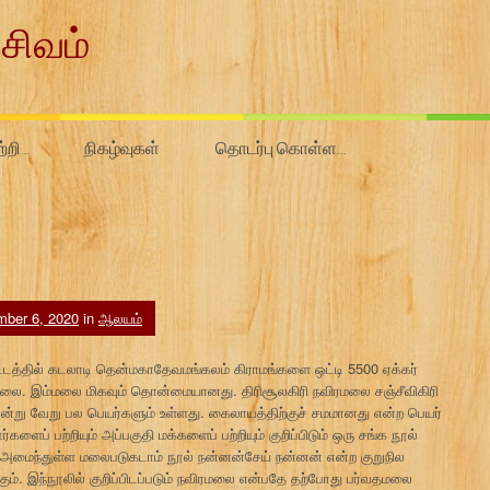
சிவம்
ற்றி…
நிகழ்வுகள்
தொடர்பு கொள்ள…
ber 6, 2020
in
ஆலயம்
டத்தில் கடலாடி தென்மகாதேவமங்கலம் கிராமங்களை ஒட்டி 5500 ஏக்கர்
மலை. இம்மலை மிகவும் தொன்மையானது. திரிசூலகிரி நவிரமலை சஞ்சீவிகிரி
்று வேறு பல பெயர்களும் உள்ளது. கைலாயத்திற்குச் சமமானது என்ற பெயர்
ப் பற்றியும் அப்பகுதி மக்களைப் பற்றியும் குறிப்பிடும் ஒரு சங்க நூல்
ாக அமைந்துள்ள மலைபடுகடாம் நூல் நன்னன்சேய் நன்னன் என்ற குறுநில
ம். இந்நூலில் குறிப்பிடப்படும் நவிரமலை என்பதே தற்போது பர்வதமலை