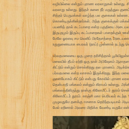
வழியில்லை என்றும் புராண வரலாறுகள் உள்ளது. ச
வரலாறு உள்ளது. இந்தச் சுனை நீர் மருத்துவ க
சித்தர் பெருமக்கள் வாழ்ந்த பல குகைகள் உள்ளன.
கொண்டிருக்கின்றார்கள். அந்த குகைக்குள் மக்க
பயணித் தால் கடப்பாறை என்ற பகுதியை அடையலாம்
இருபுறமும் இரும்பு கடப்பாறைகள் பாறைக்குள் ஊன்
மேலே ஓரளவு சம வெளிப் பிரதேசத்தை அடையலாம். 
உறுதுணையாக பைரவர் (நாய்) முன்னால் நடந்து செ
பர்வதமலையை ஒரு முறை தரிசித்தால் பூமியிலுள்
மலையில் தீபம் ஏற்றி ஒரு நாள் அபிஷேகம் ஆராதன
கிட்டும் என்றும் சொல்கிறது தல புராணம். அடிக
பர்வதமலை என்ற வாசகம் இருக்கிறது. இந்த மலைய
ஞானயோகம் கிட்டும் என்பது கோவில் புராண வரலா
தென்பாதி மங்கலம் என்னும் கிராமம் உள்ளது. அங்க
மங்கலத்திலிருந்து நான்கு கிலோமீட்டர் தூரம் சென்
கிலோமீட்டர் தூரம். காஞ்சி மகா பெரியவர் கடந்த
முழுவதுமே தனக்கு ஈசனாக தெரிந்தபடியால் அடி
மேல் ஏறினால் அவரை மிதிக்க வேண்டி வருமே என்