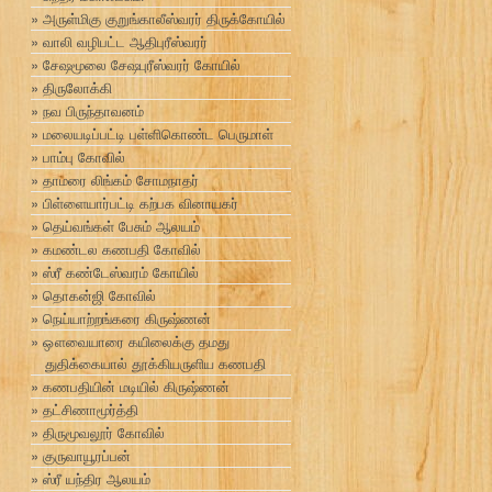
அருள்மிகு குறுங்காலீஸ்வரர் திருக்கோயில்
வாலி வழிபட்ட ஆதிபுரீஸ்வரர்
சேஷமூலை சேஷபுரீஸ்வரர் கோயில்
திருலோக்கி
நவ பிருந்தாவனம்
மலையடிப்பட்டி பள்ளிகொண்ட பெருமாள்
பாம்பு கோவில்
தாமரை லிங்கம் சோமநாதர்
பிள்ளையார்பட்டி கற்பக வினாயகர்
தெய்வங்கள் பேசும் ஆலயம்
கமண்டல கணபதி கோவில்
ஸ்ரீ கண்டேஸ்வரம் கோயில்
தொகன்ஜி கோவில்
நெய்யாற்றங்கரை கிருஷ்ணன்
ஔவையாரை கயிலைக்கு தமது
துதிக்கையால் தூக்கியருளிய கணபதி
கணபதியின் மடியில் கிருஷ்ணன்
தட்சிணாமூர்த்தி
திருமூவலூர் கோவில்
குருவாயூரப்பன்
ஸ்ரீ யந்திர ஆலயம்