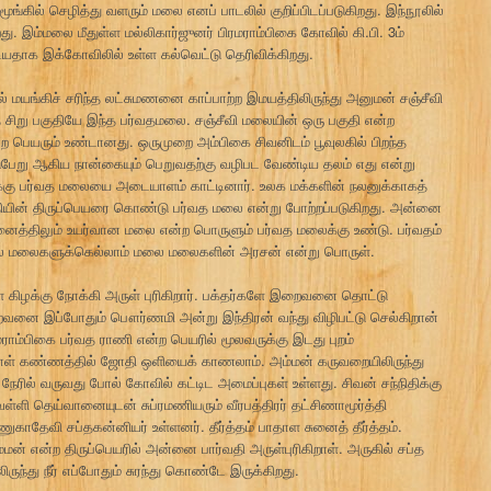
ூங்கில் செழித்து வளரும் மலை எனப் பாடலில் குறிப்பிடப்படுகிறது. இந்நூலில்
ு. இம்மலை மீதுள்ள மல்லிகார்ஜுனர் பிரமராம்பிகை கோவில் கி.பி. 3ம்
டியதாக இக்கோவிலில் உள்ள கல்வெட்டு தெரிவிக்கிறது.
் மயங்கிச் சரிந்த லட்சுமணனை காப்பாற்ற இமயத்திலிருந்து அனுமன் சஞ்சீவி
த சிறு பகுதியே இந்த பர்வதமலை. சஞ்சீவி மலையின் ஒரு பகுதி என்ற
 பெயரும் உண்டானது. ஒருமுறை அம்பிகை சிவனிடம் பூவுலகில் பிறந்த
ுபேறு ஆகிய நான்கையும் பெறுவதற்கு வழிபட வேண்டிய தலம் எது என்று
க்கு பர்வத மலையை அடையாளம் காட்டினார். உலக மக்களின் நலனுக்காகத்
ியின் திருப்பெயரை கொண்டு பர்வத மலை என்று போற்றப்படுகிறது. அன்னை
த்திலும் உயர்வான மலை என்ற பொருளும் பர்வத மலைக்கு உண்டு. பர்வதம்
ல் மலைகளுக்கெல்லாம் மலை மலைகளின் அரசன் என்று பொருள்.
ள் கிழக்கு நோக்கி அருள் புரிகிறார். பக்தர்களே இறைவனை தொட்டு
வனை இப்போதும் பௌர்ணமி அன்று இந்திரன் வந்து விழிபட்டு செல்கிறான்
ராம்பிகை பர்வத ராணி என்ற பெயரில் மூலவருக்கு இடது புறம்
்பாள் கண்ணத்தில் ஜோதி ஒளியைக் காணலாம். அம்மன் கருவறையிலிருந்து
நேரில் வருவது போல் கோவில் கட்டிட அமைப்புகள் உள்ளது. சிவன் சந்நிதிக்கு
 வள்ளி தெய்வானையுடன் சுப்ரமணியரும் வீரபத்திரர் தட்சிணாமூர்த்தி
ரேணுகாதேவி சப்தகன்னியர் உள்ளனர். தீர்த்தம் பாதாள சுனைத் தீர்த்தம்.
ன் என்ற திருப்பெயரில் அன்னை பார்வதி அருள்புரிகிறாள். அருகில் சப்த
ருந்து நீர் எப்போதும் சுரந்து கொண்டே இருக்கிறது.