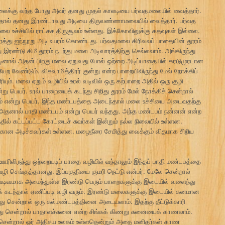
லைக்கு வந்த போது அவர் தனது முதல் காலடியை பர்வதமலையில் வைத்தார்.
யதால் தனது இரண்டாவது அடியை திருவண்ணாமலையில் வைத்தார். பர்வத
 உச்சியில் ராட்சச திருசூலம் உள்ளது. இக்கோவிலுக்கு கதவுகள் இல்லை.
யிரத்து ஐந்நூறு அடி உயரம் கொண்டது. பர்வதமலை கிரிவலப் பாதையின் தூரம்
 இரண்டு கிமீ தூரம் நடந்து மலை அடிவாரத்திற்கு செல்லலாம். அங்கிருந்து
்டினால் அதன் பிறகு மலை ஏறுவது போல் ஒற்றை அடிப்பாதையில் கரடுமுரடான
 வேண்டும். விசுவாமித்திரர் குன்று என்ற பாறையிலிருந்து மேல் நோக்கிப்
ியும். மலை ஏறும் வழியில் உரல் வடிவில் ஒரு கற்பாறை அதில் ஒரு குழி
று பெயர். உரல் பாறையைக் கடந்து சிறிது தூரம் மேல் நோக்கிச் சென்றால்
ம் என்று பெயர். இந்த மண்டபத்தை அடைந்தால் மலை உச்சியை அடைவதற்கு
. அதனால் பாதி மண்டபம் என்று பெயர் வந்தது. அந்த மண்டபம் நன்னன் என்ற
்தில் கட்டப்பட்ட கோட்டைச் சுவர்கள் இன்றும் நல்ல நிலையில் உள்ளன.
கான அடிச்சுவர்கள் உள்ளன. மழைநீரை சேமித்து வைக்கும் விதமாக சிறிய
ஊரிலிருந்து ஒற்றையடிப் பாதை வழியில் வந்தாலும் இந்தப் பாதி மண்டபத்தை
வழி செங்குத்தானது. இப்பகுதியை குமரி நெட்டு என்பர். மேலே சென்றால்
 வடிவமாக அமைந்துள்ள இரண்டு பெரும் பாறைகளுக்கு இடையில் வளைந்து
் கடந்தால் ஏணிப்படி வழி வரும். இரண்டு மலைகளுக்கு இடையில் கனமான
ு சென்றால் ஒரு கல்மண்டபத்தினை அடையலாம். இதற்கு தீட்டுக்காரி
்து சென்றால் பாதாளச்சுனை என்ற சிங்கக் கிணறு சுனையைக் காணலாம்.
ே சென்றால் ஓர் அதிசய உலகம் உள்ளதென்றும் அதை மனிதர்கள் காண