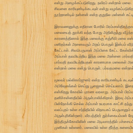
என்று அழைக்கப்படுகிறது. நவிரம் என்றால் மலை. ம
சிவனை காரியுண்டிக்கடவுள் என்று வழங்கப்படுகிறத
நூற்றாண்டில் நன்னன் என்ற குறுநில மன்னன் கட்
இராவணனுக்கு எதிரான போரில் பிரம்மாஸ்திரத்தால
மலையைத் தூக்கி வந்த போது அதிலிருந்து வீழ்ந்
காரணத்தினால் இந்த மலைக்கு சஞ்சீவி மலை என்ற
மனிதர்கள் அனைவரும் அறம் பொருள் இன்பம் வீட
கேட்டாள். சிவபெருமான் அம்பிகை கேட்ட கேள்வி
அம்பாள் தவமியற்றிய இந்த மலை அன்னை பார்வத
பார்வதி தவமியற்றியதன் காரணமாக மலைகள் அனை
என்றால் மலை என்று பொருள். பர்வதமலை என்றா
மூலவர் மல்லிகார்ஜுனர் என்ற காரியாண்டிக் கடவு
அபிஷேகங்கள் செய்து பூஜைகள் செய்யலாம். இறை
என்கிறது கோவில் புராண வரலாறு. அம்பாள் பிரம்ம
தனிச்சன்னதியில் அருள்பாலிக்கிறாள். இரவு அம
பின்நோக்கி செல்ல அம்பாள் உயரமாக காட்சி தந்து 
வலப்புறம் உள்ள சந்நிதியில் விநாயகப் பெருமானும்
அருள்புரிகின்றனர். வீரபத்திரர் துர்க்கையம்மன் 
இத்திருக்கோவிலின் மலை அடிவாரத்தில் பச்சையம்ம
முனிகள் உள்ளனர். மலையில் உள்ள தீர்த்த சுனையிலி