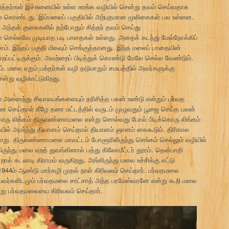
ித்தர்கள் இச்சுனையில் உள்ள சுரங்க வழியில் சென்று தவம் செய்வதாக
ுணம் கொண்டது. இம்மலைப் பகுதியில் அற்புதமான மூலிகைகள் பல உள்ளன.
 அந்தக் குகைகளில் தற்போதும் சித்தர் தவம் செய்து
ள் செல்லவே முடியாத படி பாதைகள் உள்ளது. அதைக் கடந்து மேல்நோக்கிப்
. இந்தப் பகுதி மிகவும் செங்குத்தானது. இந்த மலைப் பாதையின்
றப்பட்டிருக்கும். அவற்றைப் பிடித்துக் கொண்டு மேலே செல்ல வேண்டும்.
மலை ஏறும் பக்தர்கள் வழி தடுமாறும் சமயத்தில் அவர்களுக்கு
ன்று வழிகாட்டுகிறது.
ள அனைத்து சிவாலயங்களையும் தரிசித்த பலன் உண்டு என்றும் பர்வத
ை செய்தால் கீழே தரை மட்டத்தில் வருடம் முழுவதும் பூஜை செய்த பலன்
்கொரு லிங்கம் திருவண்ணாமலை என்று சொல்வது போல் பிடிக்கொரு லிங்கம்
ில் அமர்ந்து தியானம் செய்தால் தியானம் ஞானம் கைகூடும். திரிகால
று. திருவண்ணாமலை மாவட்டம் போளூரிலிருந்து செங்கம் செல்லும் வழியில்
ிருந்து மலை ஏறத் துவங்கினால் பத்து கிலோமீட்டர் தூரம். தென்பாதி
றால் கடலாடி கிராமம் வருகிறது. அங்கிருந்து மலை உச்சிக்கு எட்டு
 1944ம் ஆண்டு மார்கழி முதல் நாள் கிரிவலம் செய்தார். பர்வதமலை
யவர்களிடமும் பர்வதமலை சாட்சாத் அந்த பரமேஸ்வரனே என்று கூறி மலை
று பர்வதமலையை கிரிவலம் செய்தார்.