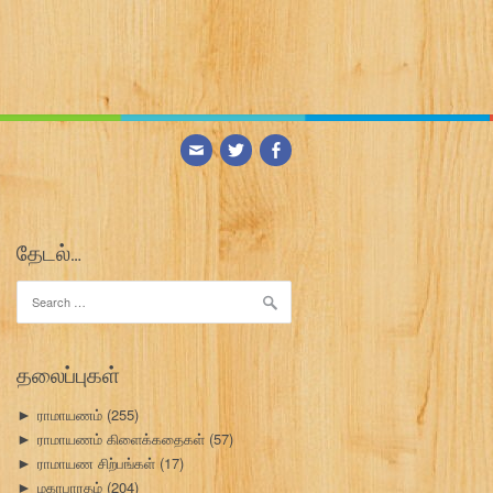
தேடல்…
Search
for:
தலைப்புகள்
ராமாயணம்
(255)
►
ராமாயணம் கிளைக்கதைகள்
(57)
►
ராமாயண சிற்பங்கள்
(17)
►
மகாபாரதம்
(204)
►