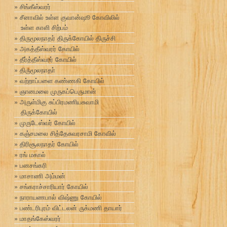
சிங்கீஸ்வரர்
சீனாவில் உள்ள குவான்ஷூ கோவிலில்
உள்ள காளி சிற்பம்
திருமூலநாதர் திருக்கோயில் திருச்சி
அகத்தீஸ்வரர் கோயில்
தீர்த்தீஸ்வரர் கோயில்
திருமூலநாதா்
வற்றாப்பளை கண்ணகி கோயில்
ஞானமலை முருகப்பெருமான்
அருள்மிகு சுப்பிரமணியசுவாமி
திருக்கோயில்
முருடேஸ்வர் கோயில்
கஞ்சமலை சித்தேசுவரசாமி கோவில்
திரிசூலநாதர் கோயில்
ரங் மகால்
பனசங்கரி
மாசாணி அம்மன்
சங்கராச்சாரியார் கோயில்
நாராயணபால் விஷ்ணு கோயில்
பண்டரிபுரம் விட்டலன் ருக்மணி தாயார்
மாதங்கேஸ்வரர்