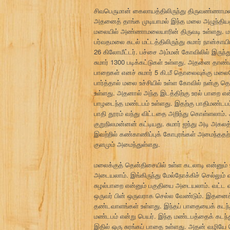
சிவபெருமான் கைலாயத்திலிருந்து திருவண்ணாம
அதனைத் தாங்க முடியாமல் இந்த மலை அழுந்தி
மலையில் அண்ணாமலையாரின் திருவடி உள்ளது. மலை
பர்வதமலை கடல் மட்டத்திலிருந்து சுமார் நான்கா
26 கிலோமீட்டர். பச்சை அம்மன் கோவிலில் இருந்து
சுமார் 1300 படிக்கட்டுகள் உள்ளது. அதனை தாண
பாறைகள் எனச் சுமார் 5 கி.மீ தொலைவுக்கு மலையேற
பார்த்தால் மலை உச்சியில் உள்ள கோவில் நன்கு தெர
உள்ளது. அதனால் அந்த இடத்திற்கு உரல் பாறை என்
பாழடைந்த மண்டபம் உள்ளது. இதற்கு பாதிமண்டப
பாதி தூரம் வந்து விட்டதை அறிந்து கொள்ளலாம்
குறுநிலமன்னன் கட்டியது. சுமார் ஐந்து அடி அகலத
இவற்றில் கண்காணிப்புக் கோபுரங்கள் அமைந்ததற்
குளமும் அமைந்துள்ளது.
மலைக்குத் தென்திசையில் உள்ள கடலாடி என்னும் 
அடையலாம். இங்கிருந்து மேல்நோக்கிச் செல்லும் 
சுழல்பாறை என்னும் பகுதியை அடையலாம். வட்ட
ஒருவர் பின் ஒருவராக செல்ல வேண்டும். இதனைக
தண்டவாளங்கள் உள்ளது. இந்தப் பாதையைக் கடந்த
மண்டபம் என்று பெயர். இந்த மண்டபத்தைக் கடந
இதில் ஒரு சுரங்கப் பாதை உள்ளது. அதன் வழிய