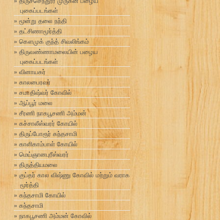
திருச்செந்தூர் முருகன் பழைய
புகைப்படங்கள்
மூன்று தலை நந்தி
தட்சிணாமூர்த்தி
கௌமுக் குந்த் சிவலிங்கம்
திருவண்ணாமலையின் பழைய
புகைப்படங்கள்
வினாயகர்
காலபைரவர்
சமாதிஷ்வர் கோவில்
ஆப்பூர் மலை
சீரணி நாகபூசணி அம்மன்
கச்சாலீஸ்வரர் கோயில்
திருப்போரூர் கந்தசாமி
காளிகாம்பாள் கோயில்
மெய்ஞானபுரீஸ்வரர்
திருத்தியமலை
குப்தர் கால விஷ்ணு கோவில் மற்றும் வராக
மூர்த்தி
கந்தசாமி கோயில்
கந்தசாமி
நாகபூசணி அம்மன் கோவில்