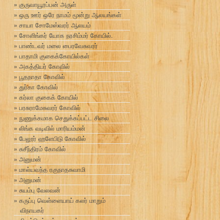
குருவாயூரப்பன் அருள்
ஒரு ஊர் ஒரே நாமம் மூன்று ஆலயங்கள்
சாயா சோமேஸ்வரர் ஆலயம்
சோளிங்கர் யோக நரசிம்மர் கோயில்.
பாண்டவர் மலை பைரவேசுவரர்
பாதாமி குகைக்கோயில்கள்
அகத்தியர் கோவில்
பூதநாதா கோவில்
துர்கா கோவில்
கர்லா குகைக் கோயில்
பரசுராமேசுவரர் கோவில்
நுணுக்கமாக செதுக்கப்பட்ட சிலை
லிங்க வடிவில் மாரியம்மன்
பேலூர் ஹளேபிடு கோவில்
சுசீந்திரம் கோவில்
அனுமன்
மால்யவந்த ரகுநாதசுவாமி
அனுமன்
சுயம்பு வேலவன்
கருப்பு வெள்ளையாய் கலர் மாறும்
விநாயகர்