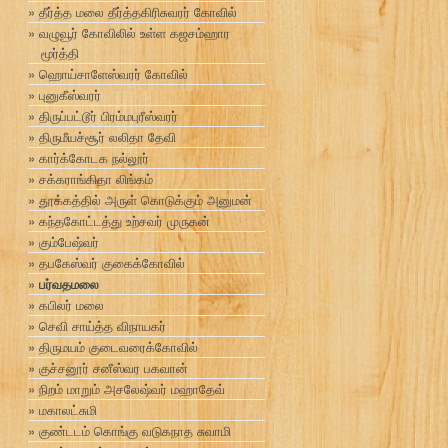
தீர்த்த மலை தீர்த்தகிரிசுவரர் கோவில்
வழுவூர் கோவிலில் உள்ள கஜசம்ஹார
மூர்த்தி
ஹொய்சாளேஸ்வரர் கோவில்
புனுகீஸ்வரர்
திருப்பட்டூர் பிரம்மபுரீஸ்வரர்
திருமீயச்சூர் லலிதா தேவி
கார்க்கோடக நல்லூர்
சக்கராங்கிதா லிங்கம்
தூக்கத்தில் அருள் கொடுக்கும் அனுமன்
கந்தகோட்டத்து உற்சவர் முருகன்
கும்பேஷ்வர்
தபகேஸ்வர் குகைக்கோவில்
பர்வதமலை
கபிலர் மலை
செவி சாய்த்த விநாயகர்
திருமயம் குடைவரைக்கோவில்
குச்சனூர் சனீஸ்வர பகவான்
நிறம் மாறும் அசலேஷ்வர் மஹாதேவ்
மகாலட்சுமி
குண்டடம் கொங்கு வடுகநாத சுவாமி