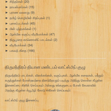
சித்தர்கள்
(20)
►
நாயன்மார்கள்
(15)
►
புராண வரலாறு
(9)
►
தமிழ் மொழியின் சிறப்புகள்
(1)
►
புகைப்படங்கள்
(45)
►
மின் புத்தகங்கள்
(1)
►
ஆன்மிக வகுப்பு வீடியோக்கள்
(47)
►
திருமுறை காணொளிப் பாடல்கள்
(2)
►
வீடியோக்கள்
(34)
►
பகவத் கீதை
(166)
►
திருமந்திரம் தியான மண்டபம் வாட்ஸ்அப் குழு:
திருமந்திரம் பாடல்கள், விளக்கங்கள், வகுப்புகள், ஆன்மீக கதைகள், மற்றும்
கருத்துக்கள் போன்றவற்றை தினந்தோறும் படித்து அறிந்து கொள்ள கீழுள்ள
இணைப்பை கிளிக் செய்யவும் அல்லது உங்களுடைய போன் கேமராவில்
அதற்கு கீழுள்ள க்யூஆர் கோடு ஸ்கேன் செய்யவும்:
வாட்ஸ்அப் குழு இணைப்பு