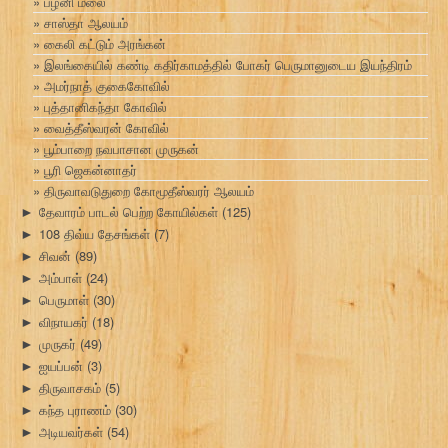
பழனி மலை
சாஸ்தா ஆலயம்
கைலி கட்டும் அரங்கன்
இலங்கையில் கண்டி கதிர்காமத்தில் போகர் பெருமானுடைய இயந்திரம்
அமர்நாத் குகைகோவில்
புத்தானிகந்தா கோவில்
வைத்தீஸ்வரன் கோவில்
பூம்பாறை நவபாசான முருகன்
பூரி ஜெகன்னாதர்
திருவாவடுதுறை கோமூதீஸ்வரர் ஆலயம்
தேவாரம் பாடல் பெற்ற கோயில்கள்
(125)
►
108 திவ்ய தேசங்கள்
(7)
►
சிவன்
(89)
►
அம்பாள்
(24)
►
பெருமாள்
(30)
►
விநாயகர்
(18)
►
முருகர்
(49)
►
ஐயப்பன்
(3)
►
திருவாசகம்
(5)
►
கந்த புராணம்
(30)
►
அடியவர்கள்
(54)
►