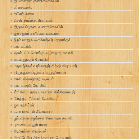
தபகேஸ்வர் குகைக்கோவில்
பர்வதமலை
கபிலர் மலை
செவி சாய்த்த விநாயகர்
திருமயம் குடைவரைக்கோவில்
குச்சனூர் சனீஸ்வர பகவான்
நிறம் மாறும் அசலேஷ்வர் மஹாதேவ்
மகாலட்சுமி
குண்டடம் கொங்கு வடுகநாத சுவாமி
வடக்குநாதர் கோவில்
மதனந்தேஸ்வரர் மதூர் சித்தி விநாயகர்
திருத்துறைப்பூண்டி மருந்தீஸ்வரர்
காசி விசுவநாதர் ஆலயம்
மகாலக்ஷ்மி கோவில்
ஸ்ரீ சோம நாத பாஷாண லிங்கேஸ்வரர்
அர்த்தநாரீஸ்வரர் கோவில்
ஜல நரசிம்மர்
லகா மண்டல் சிவாலயம்
பூம்பாறை குழந்தை வேலாயுத சுவாமி
புன்னைநல்லூர் ராமர்
ஆயிரம் காளியம்மன்
மிகப்பெரிய அனந்தசயன பெருமாள்