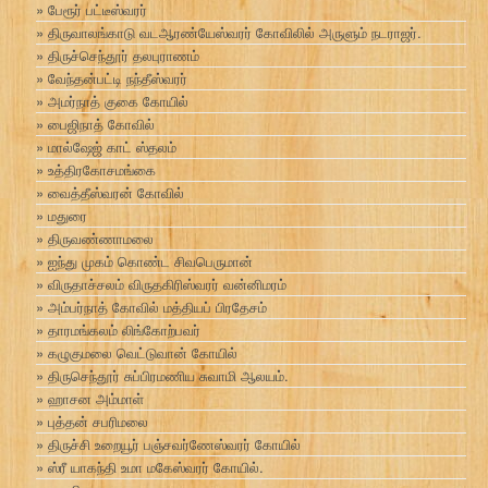
பேரூர் பட்டீஸ்வரர்
திருவாலங்காடு வடஆரண்யேஸ்வரர் கோவிலில் அருளும் நடராஜர்.
திருச்செந்தூர் தலபுராணம்
வேந்தன்பட்டி நந்தீஸ்வரர்
அமர்நாத் குகை கோயில்
பைஜிநாத் கோவில்
மால்ஷேஜ் காட் ஸ்தலம்
உத்திரகோசமங்கை
வைத்தீஸ்வரன் கோவில்
மதுரை
திருவண்ணாமலை
ஐந்து முகம் கொண்ட சிவபெருமான்
விருதாச்சலம் விருதகிரிஸ்வரர் வன்னிமரம்
அம்பர்நாத் கோவில் மத்தியப் பிரதேசம்
தாரமங்கலம் லிங்கோற்பவர்
கழுகுமலை வெட்டுவான் கோயில்
திருசெந்தூர் சுப்பிரமணிய சுவாமி ஆலயம்.
ஹாசன அம்மாள்
புத்தன் சபரிமலை
திருச்சி உறையூர் பஞ்சவர்ணேஸ்வரர் கோயில்
ஸ்ரீ யாகந்தி உமா மகேஸ்வரர் கோயில்.