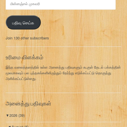
மி
ன்
ன
ஞ்
பதிவு செய்க
ச
ல்
மு
Join 130 other subscribers
க
வ
ரி
உரிமை விளக்கம்
இந்த வலைத்தளத்தில் உள்ள அனைத்து பதிவுகளும் கூகுள் தேடல் பக்கத்தின்
மூலமாகவும் பல புத்தகங்களிலிருந்தும் தேர்ந்து எடுக்கப்பட்டு தொகுத்து
அளிக்கப்பட்டுள்ளது.
அனைத்து பதிவுகள்
▼
2026
(39)
▼
August
(5)