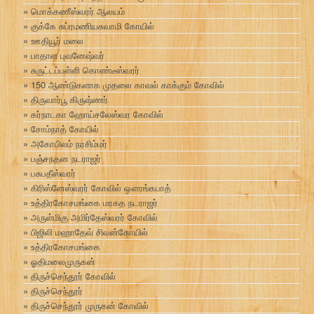
மொக்கணீஸ்வரர் ஆலயம்
குக்கே சுப்ரமணியசுவாமி கோயில்
ஊதியூர் மலை
பாதாள புவனேஷ்வர்
சுருட்டப்பள்ளி கொண்டீஸ்வரர்
150 ஆண்டுகளாக முதலை காவல் காக்கும் கோவில்
திருவார்பூ கிருஷ்ணர்
கர்நாடகா ஹோய்சலேஸ்வர கோவில்
சோம்நாத் கோயில்
அகோபிலம் நரசிம்மர்
பஞ்சநதன நடராஜர்
பசுபதீஸ்வரர்
கிரிஸ்னேஸ்வரர் கோவில் ஔரங்கபாத்
உத்திரகோசமங்கை மரகத நடராஜர்
அருள்மிகு அமிர்தேஸ்வரர் கோவில்
பிஜிலி மஹாதேவ் சிவன்கோயில்
உத்திரகோசமங்கை
ஓதிமலைமுருகன்
திருச்செந்தூர் கோவில்
திருச்செந்தூர்
திருச்செந்தூர் முருகன் கோவில்