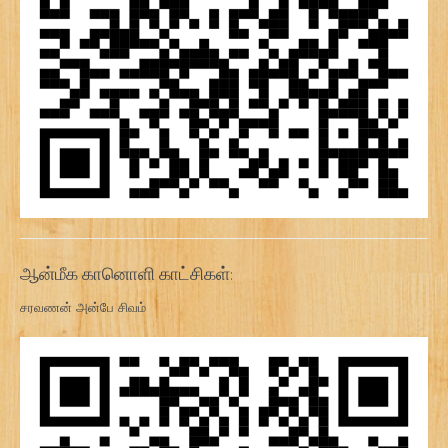
ஆன்மீக கானொளி காட்சிகள்:
சரவணன் அன்பே சிவம்