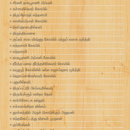
சீரணி நாகபூசணி அம்மன்
கச்சாலீஸ்வரர் கோயில்
திருப்போரூர் கந்தசாமி
காளிகாம்பாள் கோயில்
மெய்ஞானபுரீஸ்வரர்
திருத்தியமலை
குப்தர் கால விஷ்ணு கோவில் மற்றும் வராக மூர்த்தி
கந்தசாமி கோயில்
கந்தசாமி
நாகபூசணி அம்மன் கோவில்
தீர்த்த மலை தீர்த்தகிரிசுவரர் கோவில்
வழுவூர் கோவிலில் உள்ள கஜசம்ஹார மூர்த்தி
ஹொய்சாளேஸ்வரர் கோவில்
புனுகீஸ்வரர்
திருப்பட்டூர் பிரம்மபுரீஸ்வரர்
திருமீயச்சூர் லலிதா தேவி
கார்க்கோடக நல்லூர்
சக்கராங்கிதா லிங்கம்
தூக்கத்தில் அருள் கொடுக்கும் அனுமன்
கந்தகோட்டத்து உற்சவர் முருகன்
கும்பேஷ்வர்