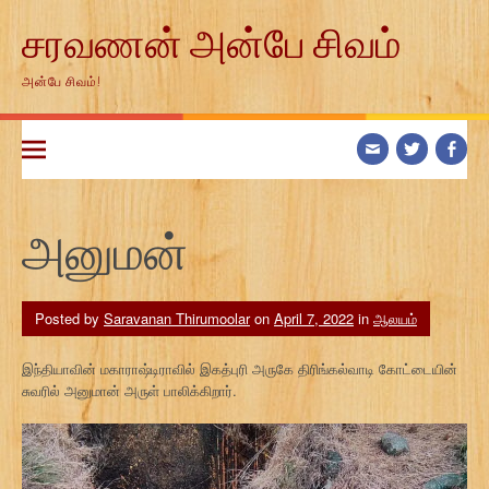
Skip
சரவணன் அன்பே சிவம்
to
content
அன்பே சிவம்!
அனுமன்
Posted by
Saravanan Thirumoolar
on
April 7, 2022
in
ஆலயம்
இந்தியாவின் மகாராஷ்டிராவில் இகத்புரி அருகே திரிங்கல்வாடி கோட்டையின்
சுவரில் அனுமான் அருள் பாலிக்கிறார்.