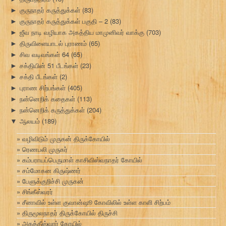
குருநாதர் கருத்துக்கள்
(83)
►
குருநாதர் கருத்துக்கள் பகுதி – 2
(83)
►
ஜீவ நாடி வழியாக அகத்திய மாமுனிவர் வாக்கு
(703)
►
திருவிளையாடல் புராணம்
(65)
►
சிவ வடிவங்கள் 64
(65)
►
சக்தியின் 51 பீடங்கள்
(23)
►
சக்தி பீடங்கள்
(2)
►
புராண சிற்பங்கள்
(405)
►
நன்னெறிக் கதைகள்
(113)
►
நன்னெறிக் கருத்துக்கள்
(204)
►
ஆலயம்
(189)
▼
வழிவிடும் முருகன் திருக்கோயில்
ரெணபலி முருகர்
கம்பராயப்பெருமாள் காசிவிஸ்வநாதர் கோயில்
சம்மோகன கிருஷ்ணர்
பேளுக்குறிச்சி முருகன்
சிங்கீஸ்வரர்
சீனாவில் உள்ள குவான்ஷூ கோவிலில் உள்ள காளி சிற்பம்
திருமூலநாதர் திருக்கோயில் திருச்சி
அகத்தீஸ்வரர் கோயில்