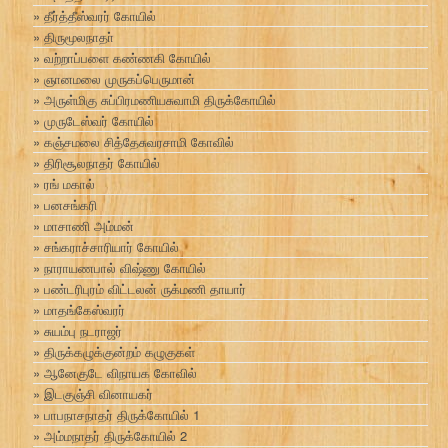
தீர்த்தீஸ்வரர் கோயில்
திருமூலநாதா்
வற்றாப்பளை கண்ணகி கோயில்
ஞானமலை முருகப்பெருமான்
அருள்மிகு சுப்பிரமணியசுவாமி திருக்கோயில்
முருடேஸ்வர் கோயில்
கஞ்சமலை சித்தேசுவரசாமி கோவில்
திரிசூலநாதர் கோயில்
ரங் மகால்
பனசங்கரி
மாசாணி அம்மன்
சங்கராச்சாரியார் கோயில்
நாராயணபால் விஷ்ணு கோயில்
பண்டரிபுரம் விட்டலன் ருக்மணி தாயார்
மாதங்கேஸ்வரர்
சுயம்பு நடராஜர்
திருக்கழுக்குன்றம் கழுகுகள்
ஆனேகுடே விநாயக கோவில்
இடகுஞ்சி வினாயகர்
பாபநாசநாதர் திருக்கோயில் 1
அம்மநாதர் திருக்கோயில் 2