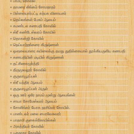
பாம்பு கோவில்
தாமரை லிங்கம் சோமநாதர்
பிள்ளையார்பட்டி கற்பக வினாயகர்
தெய்வங்கள் பேசும் ஆலயம்
கமண்டல கணபதி கோவில்
ஸ்ரீ கண்டேஸ்வரம் கோயில்
தொகன்ஜி கோவில்
நெய்யாற்றங்கரை கிருஷ்ணன்
ஔவையாரை கயிலைக்கு தமது துதிக்கையால் தூக்கியருளிய கணபதி
கணபதியின் மடியில் கிருஷ்ணன்
தட்சிணாமூர்த்தி
திருமூவலூர் கோவில்
குருவாயூரப்பன்
ஸ்ரீ யந்திர ஆலயம்
குருவாயூரப்பன் அருள்
ஒரு ஊர் ஒரே நாமம் மூன்று ஆலயங்கள்
சாயா சோமேஸ்வரர் ஆலயம்
சோளிங்கர் யோக நரசிம்மர் கோயில்.
பாண்டவர் மலை பைரவேசுவரர்
பாதாமி குகைக்கோயில்கள்
அகத்தியர் கோவில்
பூதநாதா கோவில்