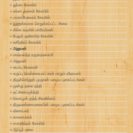
துர்கா கோவில்
கர்லா குகைக் கோயில்
பரசுராமேசுவரர் கோவில்
நுணுக்கமாக செதுக்கப்பட்ட சிலை
லிங்க வடிவில் மாரியம்மன்
பேலூர் ஹளேபிடு கோவில்
சுசீந்திரம் கோவில்
அனுமன்
மால்யவந்த ரகுநாதசுவாமி
அனுமன்
சுயம்பு வேலவன்
கருப்பு வெள்ளையாய் கலர் மாறும் விநாயகர்
திருச்செந்தூர் முருகன் பழைய புகைப்படங்கள்
மூன்று தலை நந்தி
தட்சிணாமூர்த்தி
கௌமுக் குந்த் சிவலிங்கம்
திருவண்ணாமலையின் பழைய புகைப்படங்கள்
வினாயகர்
காலபைரவர்
சமாதிஷ்வர் கோவில்
ஆப்பூர் மலை