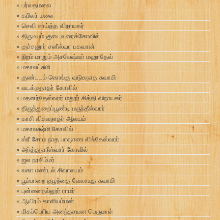
பர்வதமலை
கபிலர் மலை
செவி சாய்த்த விநாயகர்
திருமயம் குடைவரைக்கோவில்
குச்சனூர் சனீஸ்வர பகவான்
நிறம் மாறும் அசலேஷ்வர் மஹாதேவ்
மகாலட்சுமி
குண்டடம் கொங்கு வடுகநாத சுவாமி
வடக்குநாதர் கோவில்
மதனந்தேஸ்வரர் மதூர் சித்தி விநாயகர்
திருத்துறைப்பூண்டி மருந்தீஸ்வரர்
காசி விசுவநாதர் ஆலயம்
மகாலக்ஷ்மி கோவில்
ஸ்ரீ சோம நாத பாஷாண லிங்கேஸ்வரர்
அர்த்தநாரீஸ்வரர் கோவில்
ஜல நரசிம்மர்
லகா மண்டல் சிவாலயம்
பூம்பாறை குழந்தை வேலாயுத சுவாமி
புன்னைநல்லூர் ராமர்
ஆயிரம் காளியம்மன்
மிகப்பெரிய அனந்தசயன பெருமாள்