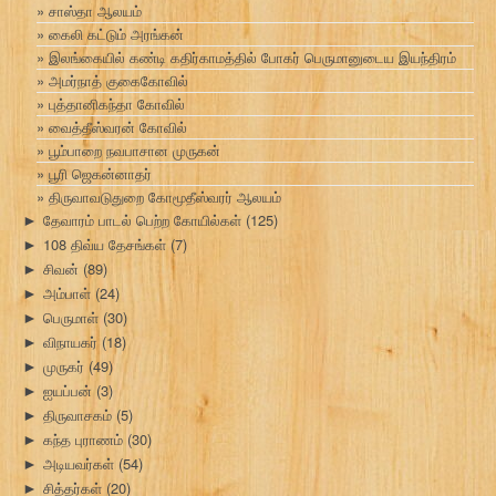
சாஸ்தா ஆலயம்
கைலி கட்டும் அரங்கன்
இலங்கையில் கண்டி கதிர்காமத்தில் போகர் பெருமானுடைய இயந்திரம்
அமர்நாத் குகைகோவில்
புத்தானிகந்தா கோவில்
வைத்தீஸ்வரன் கோவில்
பூம்பாறை நவபாசான முருகன்
பூரி ஜெகன்னாதர்
திருவாவடுதுறை கோமூதீஸ்வரர் ஆலயம்
தேவாரம் பாடல் பெற்ற கோயில்கள்
(125)
►
108 திவ்ய தேசங்கள்
(7)
►
சிவன்
(89)
►
அம்பாள்
(24)
►
பெருமாள்
(30)
►
விநாயகர்
(18)
►
முருகர்
(49)
►
ஐயப்பன்
(3)
►
திருவாசகம்
(5)
►
கந்த புராணம்
(30)
►
அடியவர்கள்
(54)
►
சித்தர்கள்
(20)
►