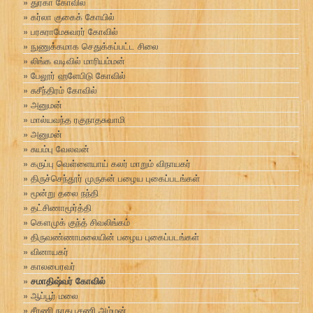
துர்கா கோவில்
கர்லா குகைக் கோயில்
பரசுராமேசுவரர் கோவில்
நுணுக்கமாக செதுக்கப்பட்ட சிலை
லிங்க வடிவில் மாரியம்மன்
பேலூர் ஹளேபிடு கோவில்
சுசீந்திரம் கோவில்
அனுமன்
மால்யவந்த ரகுநாதசுவாமி
அனுமன்
சுயம்பு வேலவன்
கருப்பு வெள்ளையாய் கலர் மாறும் விநாயகர்
திருச்செந்தூர் முருகன் பழைய புகைப்படங்கள்
மூன்று தலை நந்தி
தட்சிணாமூர்த்தி
கௌமுக் குந்த் சிவலிங்கம்
திருவண்ணாமலையின் பழைய புகைப்படங்கள்
வினாயகர்
காலபைரவர்
சமாதிஷ்வர் கோவில்
ஆப்பூர் மலை
சீரணி நாகபூசணி அம்மன்