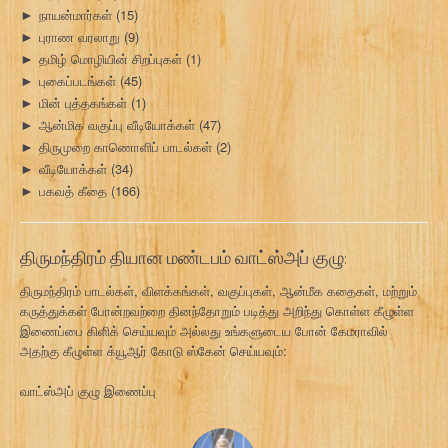
நாயன்மார்கள்
(15)
►
புராண வரலாறு
(9)
►
தமிழ் மொழியின் சிறப்புகள்
(1)
►
புகைப்படங்கள்
(45)
►
மின் புத்தகங்கள்
(1)
►
ஆன்மிக வகுப்பு வீடியோக்கள்
(47)
►
திருமுறை காணொளிப் பாடல்கள்
(2)
►
வீடியோக்கள்
(34)
►
பகவத் கீதை
(166)
►
திருமந்திரம் தியான மண்டபம் வாட்ஸ்அப் குழு:
திருமந்திரம் பாடல்கள், விளக்கங்கள், வகுப்புகள், ஆன்மீக கதைகள், மற்றும்
கருத்துக்கள் போன்றவற்றை தினந்தோறும் படித்து அறிந்து கொள்ள கீழுள்ள
இணைப்பை கிளிக் செய்யவும் அல்லது உங்களுடைய போன் கேமராவில்
அதற்கு கீழுள்ள க்யூஆர் கோடு ஸ்கேன் செய்யவும்:
வாட்ஸ்அப் குழு இணைப்பு