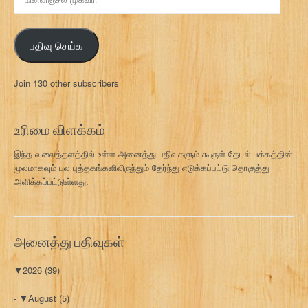
ன்
ன
ஞ்
பதிவு செய்க
ச
ல்
மு
Join 130 other subscribers
க
வ
ரி
உரிமை விளக்கம்
இந்த வலைத்தளத்தில் உள்ள அனைத்து பதிவுகளும் கூகுள் தேடல் பக்கத்தின்
மூலமாகவும் பல புத்தகங்களிலிருந்தும் தேர்ந்து எடுக்கப்பட்டு தொகுத்து
அளிக்கப்பட்டுள்ளது.
அனைத்து பதிவுகள்
▼
2026
(39)
▼
August
(5)