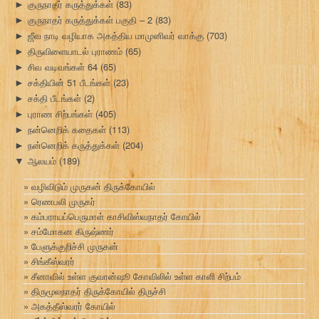
குருநாதர் கருத்துக்கள்
(83)
►
குருநாதர் கருத்துக்கள் பகுதி – 2
(83)
►
ஜீவ நாடி வழியாக அகத்திய மாமுனிவர் வாக்கு
(703)
►
திருவிளையாடல் புராணம்
(65)
►
சிவ வடிவங்கள் 64
(65)
►
சக்தியின் 51 பீடங்கள்
(23)
►
சக்தி பீடங்கள்
(2)
►
புராண சிற்பங்கள்
(405)
►
நன்னெறிக் கதைகள்
(113)
►
நன்னெறிக் கருத்துக்கள்
(204)
►
ஆலயம்
(189)
▼
வழிவிடும் முருகன் திருக்கோயில்
ரெணபலி முருகர்
கம்பராயப்பெருமாள் காசிவிஸ்வநாதர் கோயில்
சம்மோகன கிருஷ்ணர்
பேளுக்குறிச்சி முருகன்
சிங்கீஸ்வரர்
சீனாவில் உள்ள குவான்ஷூ கோவிலில் உள்ள காளி சிற்பம்
திருமூலநாதர் திருக்கோயில் திருச்சி
அகத்தீஸ்வரர் கோயில்