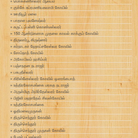
மொக்கணீஸ்வரர் ஆலயம்
குக்கே சுப்ரமணியசுவாமி கோயில்
ஊதியூர் மலை
பாதாள புவனேஷ்வர்
சுருட்டப்பள்ளி கொண்டீஸ்வரர்
150 ஆண்டுகளாக முதலை காவல் காக்கும் கோவில்
திருவார்பூ கிருஷ்ணர்
கர்நாடகா ஹோய்சலேஸ்வர கோவில்
சோம்நாத் கோயில்
அகோபிலம் நரசிம்மர்
பஞ்சநதன நடராஜர்
பசுபதீஸ்வரர்
கிரிஸ்னேஸ்வரர் கோவில் ஔரங்கபாத்
உத்திரகோசமங்கை மரகத நடராஜர்
அருள்மிகு அமிர்தேஸ்வரர் கோவில்
பிஜிலி மஹாதேவ் சிவன்கோயில்
உத்திரகோசமங்கை
ஓதிமலைமுருகன்
திருச்செந்தூர் கோவில்
திருச்செந்தூர்
திருச்செந்தூர் முருகன் கோவில்
பேரூர் பட்டீஸ்வரர்