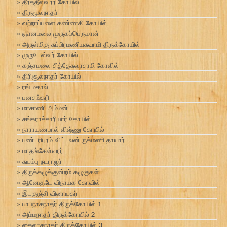
தீர்த்தீஸ்வரர் கோயில்
திருமூலநாதா்
வற்றாப்பளை கண்ணகி கோயில்
ஞானமலை முருகப்பெருமான்
அருள்மிகு சுப்பிரமணியசுவாமி திருக்கோயில்
முருடேஸ்வர் கோயில்
கஞ்சமலை சித்தேசுவரசாமி கோவில்
திரிசூலநாதர் கோயில்
ரங் மகால்
பனசங்கரி
மாசாணி அம்மன்
சங்கராச்சாரியார் கோயில்
நாராயணபால் விஷ்ணு கோயில்
பண்டரிபுரம் விட்டலன் ருக்மணி தாயார்
மாதங்கேஸ்வரர்
சுயம்பு நடராஜர்
திருக்கழுக்குன்றம் கழுகுகள்
ஆனேகுடே விநாயக கோவில்
இடகுஞ்சி வினாயகர்
பாபநாசநாதர் திருக்கோயில் 1
அம்மநாதர் திருக்கோயில் 2
கைலாசநாதர் திருக்கோயில் 3