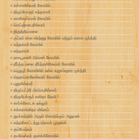
கச்சாலீஸ்வரர் கோயில்
திருப்போரூர் கந்தசாமி
காளிகாம்பாள் கோயில்
மெய்ஞானபுரீஸ்வரர்
திருத்தியமலை
குப்தர் கால விஷ்ணு கோவில் மற்றும் வராக மூர்த்தி
கந்தசாமி கோயில்
கந்தசாமி
நாகபூசணி அம்மன் கோவில்
தீர்த்த மலை தீர்த்தகிரிசுவரர் கோவில்
வழுவூர் கோவிலில் உள்ள கஜசம்ஹார மூர்த்தி
ஹொய்சாளேஸ்வரர் கோவில்
புனுகீஸ்வரர்
திருப்பட்டூர் பிரம்மபுரீஸ்வரர்
திருமீயச்சூர் லலிதா தேவி
கார்க்கோடக நல்லூர்
சக்கராங்கிதா லிங்கம்
தூக்கத்தில் அருள் கொடுக்கும் அனுமன்
கந்தகோட்டத்து உற்சவர் முருகன்
கும்பேஷ்வர்
தபகேஸ்வர் குகைக்கோவில்