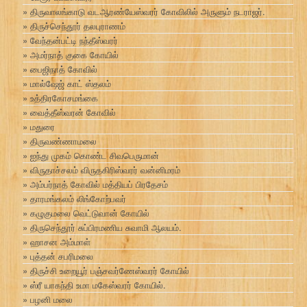
திருவாலங்காடு வடஆரண்யேஸ்வரர் கோவிலில் அருளும் நடராஜர்.
திருச்செந்தூர் தலபுராணம்
வேந்தன்பட்டி நந்தீஸ்வரர்
அமர்நாத் குகை கோயில்
பைஜிநாத் கோவில்
மால்ஷேஜ் காட் ஸ்தலம்
உத்திரகோசமங்கை
வைத்தீஸ்வரன் கோவில்
மதுரை
திருவண்ணாமலை
ஐந்து முகம் கொண்ட சிவபெருமான்
விருதாச்சலம் விருதகிரிஸ்வரர் வன்னிமரம்
அம்பர்நாத் கோவில் மத்தியப் பிரதேசம்
தாரமங்கலம் லிங்கோற்பவர்
கழுகுமலை வெட்டுவான் கோயில்
திருசெந்தூர் சுப்பிரமணிய சுவாமி ஆலயம்.
ஹாசன அம்மாள்
புத்தன் சபரிமலை
திருச்சி உறையூர் பஞ்சவர்ணேஸ்வரர் கோயில்
ஸ்ரீ யாகந்தி உமா மகேஸ்வரர் கோயில்.
பழனி மலை