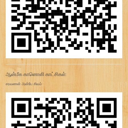
ஆன்மீக கானொளி காட்சிகள்:
சரவணன் அன்பே சிவம்