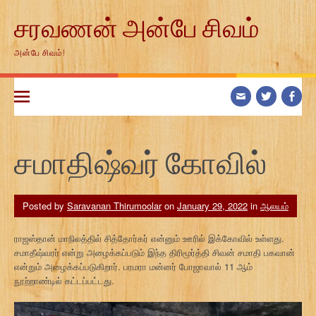
Skip
சரவணன் அன்பே சிவம்
to
content
அன்பே சிவம்!
சமாதிஷ்வர் கோவில்
Posted by
Saravanan Thirumoolar
on
January 29, 2022
in
ஆலயம்
ராஜஸ்தான் மாநிலத்தில் சித்தோர்கர் என்னும் ஊரில் இக்கோவில் உள்ளது.
சமாதீஷ்வரர் என்று அழைக்கப்படும் இந்த திரிமூர்த்தி சிவன் சமாதி பகவான்
என்றும் அழைக்கப்படுகிறார். பரமரா மன்னர் போஜாவால் 11 ஆம்
நூற்றாண்டில் கட்டப்பட்டது.