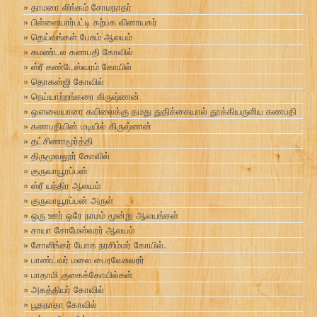
தாமரை லிங்கம் சோமநாதர்
பிள்ளையார்பட்டி கற்பக வினாயகர்
தெய்வங்கள் பேசும் ஆலயம்
கமண்டல கணபதி கோவில்
ஸ்ரீ கண்டேஸ்வரம் கோயில்
தொகன்ஜி கோவில்
நெய்யாற்றங்கரை கிருஷ்ணன்
ஔவையாரை கயிலைக்கு தமது துதிக்கையால் தூக்கியருளிய கணபதி
கணபதியின் மடியில் கிருஷ்ணன்
தட்சிணாமூர்த்தி
திருமூவலூர் கோவில்
குருவாயூரப்பன்
ஸ்ரீ யந்திர ஆலயம்
குருவாயூரப்பன் அருள்
ஒரு ஊர் ஒரே நாமம் மூன்று ஆலயங்கள்
சாயா சோமேஸ்வரர் ஆலயம்
சோளிங்கர் யோக நரசிம்மர் கோயில்.
பாண்டவர் மலை பைரவேசுவரர்
பாதாமி குகைக்கோயில்கள்
அகத்தியர் கோவில்
பூதநாதா கோவில்