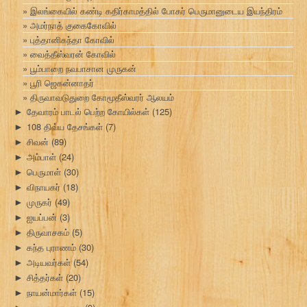
இலங்கையில் கண்டி கதிர்காமத்தில் போகர் பெருமானுடைய இயந்திரம்
அமர்நாத் குகைகோவில்
புத்தானிகந்தா கோவில்
வைத்தீஸ்வரன் கோவில்
பூம்பாறை நவபாசான முருகன்
பூரி ஜெகன்னாதர்
திருவாவடுதுறை கோமூதீஸ்வரர் ஆலயம்
தேவாரம் பாடல் பெற்ற கோயில்கள்
(125)
►
108 திவ்ய தேசங்கள்
(7)
►
சிவன்
(89)
►
அம்பாள்
(24)
►
பெருமாள்
(30)
►
விநாயகர்
(18)
►
முருகர்
(49)
►
ஐயப்பன்
(3)
►
திருவாசகம்
(5)
►
கந்த புராணம்
(30)
►
அடியவர்கள்
(54)
►
சித்தர்கள்
(20)
►
நாயன்மார்கள்
(15)
►