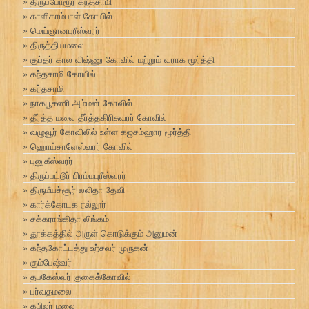
திருப்போரூர் கந்தசாமி
காளிகாம்பாள் கோயில்
மெய்ஞானபுரீஸ்வரர்
திருத்தியமலை
குப்தர் கால விஷ்ணு கோவில் மற்றும் வராக மூர்த்தி
கந்தசாமி கோயில்
கந்தசாமி
நாகபூசணி அம்மன் கோவில்
தீர்த்த மலை தீர்த்தகிரிசுவரர் கோவில்
வழுவூர் கோவிலில் உள்ள கஜசம்ஹார மூர்த்தி
ஹொய்சாளேஸ்வரர் கோவில்
புனுகீஸ்வரர்
திருப்பட்டூர் பிரம்மபுரீஸ்வரர்
திருமீயச்சூர் லலிதா தேவி
கார்க்கோடக நல்லூர்
சக்கராங்கிதா லிங்கம்
தூக்கத்தில் அருள் கொடுக்கும் அனுமன்
கந்தகோட்டத்து உற்சவர் முருகன்
கும்பேஷ்வர்
தபகேஸ்வர் குகைக்கோவில்
பர்வதமலை
கபிலர் மலை