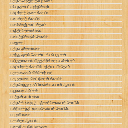
திருச்செந்தூர் தலபுராணம்
வேந்தன்பட்டி நந்தீஸ்வரர்
அமர்நாத் குகை கோயில்
பைஜிநாத் கோவில்
மால்ஷேஜ் காட் ஸ்தலம்
உத்திரகோசமங்கை
வைத்தீஸ்வரன் கோவில்
மதுரை
திருவண்ணாமலை
ஐந்து முகம் கொண்ட சிவபெருமான்
விருதாச்சலம் விருதகிரிஸ்வரர் வன்னிமரம்
அம்பர்நாத் கோவில் மத்தியப் பிரதேசம்
தாரமங்கலம் லிங்கோற்பவர்
கழுகுமலை வெட்டுவான் கோயில்
திருசெந்தூர் சுப்பிரமணிய சுவாமி ஆலயம்.
ஹாசன அம்மாள்
புத்தன் சபரிமலை
திருச்சி உறையூர் பஞ்சவர்ணேஸ்வரர் கோயில்
ஸ்ரீ யாகந்தி உமா மகேஸ்வரர் கோயில்.
பழனி மலை
சாஸ்தா ஆலயம்
கைலி கட்டும் அரங்கன்