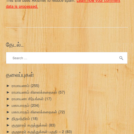
This site uses Akismet to reduce spam.
Learn how your comment
data is processed.
தேடல்…
Search
for:
தலைப்புகள்
ராமாயணம்
(255)
►
ராமாயணம் கிளைக்கதைகள்
(57)
►
ராமாயண சிற்பங்கள்
(17)
►
மகாபாரதம்
(204)
►
மகாபாரதம் கிளைக்கதைகள்
(72)
►
திருமந்திரம்
(18)
►
குருநாதர் கருத்துக்கள்
(83)
►
குருநாதர் கருத்துக்கள் பகுதி – 2
(83)
►