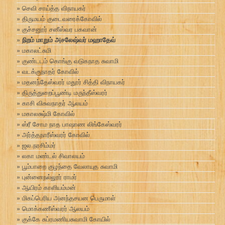
செவி சாய்த்த விநாயகர்
திருமயம் குடைவரைக்கோவில்
குச்சனூர் சனீஸ்வர பகவான்
நிறம் மாறும் அசலேஷ்வர் மஹாதேவ்
மகாலட்சுமி
குண்டடம் கொங்கு வடுகநாத சுவாமி
வடக்குநாதர் கோவில்
மதனந்தேஸ்வரர் மதூர் சித்தி விநாயகர்
திருத்துறைப்பூண்டி மருந்தீஸ்வரர்
காசி விசுவநாதர் ஆலயம்
மகாலக்ஷ்மி கோவில்
ஸ்ரீ சோம நாத பாஷாண லிங்கேஸ்வரர்
அர்த்தநாரீஸ்வரர் கோவில்
ஜல நரசிம்மர்
லகா மண்டல் சிவாலயம்
பூம்பாறை குழந்தை வேலாயுத சுவாமி
புன்னைநல்லூர் ராமர்
ஆயிரம் காளியம்மன்
மிகப்பெரிய அனந்தசயன பெருமாள்
மொக்கணீஸ்வரர் ஆலயம்
குக்கே சுப்ரமணியசுவாமி கோயில்