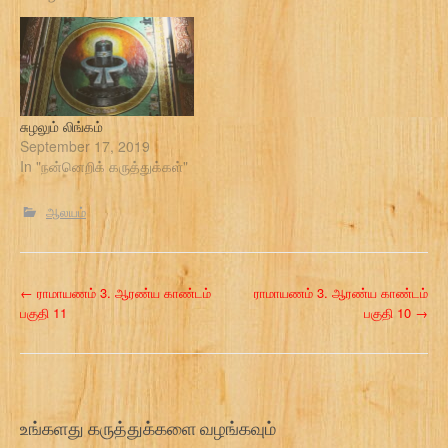
சுழலும் லிங்கம்
September 17, 2019
In "நன்னெறிக் கருத்துக்கள்"
ஆலயம்
P
←
ராமாயணம் 3. ஆரண்ய காண்டம்
ராமாயணம் 3. ஆரண்ய காண்டம்
பகுதி 11
பகுதி 10
→
o
s
t
உங்களது கருத்துக்களை வழங்கவும்
n