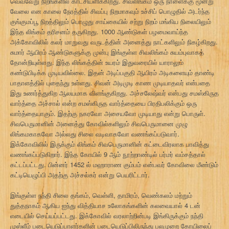
வெவ்வேறு நிறங்களில் காட்சியளிக்கிறது. சிவலிங்கம் ஒரு நாளைக்கு மூன்று
வேலை என காலை நேரத்தில் சிவப்பு நிறமாகவும் உச்சிப் பொழுதில் அடர்ந்த
குங்குமப்பூ நிறத்திலும் பொழுது சாய்கையில் சற்று நிறம் மங்கிய நிலையிலும்
இந்த லிங்கம் தரிசனம் தருகிறது. 1000 ஆண்டுகள் பழமைவாய்ந்த
அக்கோவிலில் கலர் மாறுவது வருடத்தின் அனைத்து நாட்களிலும் நிகழ்கிறது.
சுமார் ஆயிரம் ஆண்டுகளுக்கு முன்பு இங்குள்ள சிவலிங்கம் சுயம்புவாகத்
தோன்றியுள்ளது. இந்த லிங்கத்தின் உயரம் இதுவரையில் யாராலும்
கண்டுபிடிக்க முடியவில்லை. இதன் அடிப்பகுதி ஆயிரம் அடிகளையும் தாண்டி
பாதாளத்தில் புதைந்து உள்ளது. சிவன் அடிமுடி காண முடியாதவர் என்பதை
இது உணர்த்துகிற ஆலயமாக விளங்குகிறது. அச்சலேஷ்வர் என்பது சமஸ்கிருத
வார்த்தை அச்சால் என்ற சமஸ்கிருத வார்த்தையை பிரதிபலிக்கும் ஒரு
வார்த்தையாகும். இதற்கு நகரவோ அசையவோ முடியாது என்று பொருள்.
சிவபெருமானின் அனைத்து கோவில்களிலும் சிவபெருமானை முழு
லிங்கமகாகவோ அல்லது சிலை வடிவாகவோ வணங்கப்படுவார்.
இக்கோவிலில் இருக்கும் லிங்கம் சிவபெருமானின் கட்டைவிரலாக பாவித்து
வணங்கப்படுகிறார். இந்த கோயில் 9 ஆம் நூற்றாண்டில் பர்மர் வம்சத்தால்
கட்டப்பட்டது. பின்னர் 1452 ல் மஹாராண கும்பம் என்பவர் கோவிலை மீண்டும்
கட்டியெழுப்பி அதற்கு அச்சல்கர் என்று பெயரிட்டார்.
இங்குள்ள நந்தி சிலை தங்கம், வெள்ளி, தாமிரம், வெண்கலம் மற்றும்
துத்தநாகம் ஆகிய ஐந்து வித்தியாச உலோகங்களின் கலவையால் 4 டன்
எடையில் செய்யப்பட்டது. இக்கோவில் வரலாற்றின்படி இங்கிருக்கும் நந்தி
முஸ்லீம் படையெடுப்பாளர்களின் படையெடுப்பிலிருந்து பலமுறை கோயிலைப்