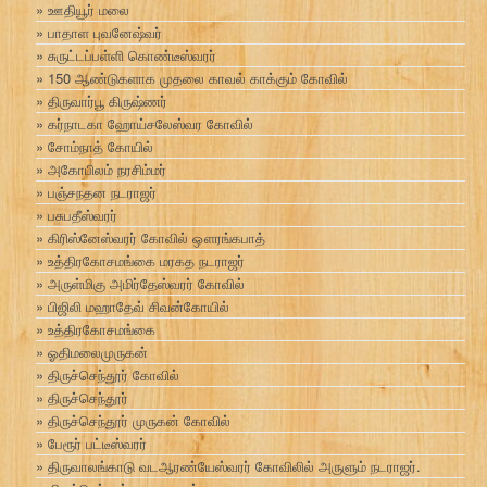
ஊதியூர் மலை
பாதாள புவனேஷ்வர்
சுருட்டப்பள்ளி கொண்டீஸ்வரர்
150 ஆண்டுகளாக முதலை காவல் காக்கும் கோவில்
திருவார்பூ கிருஷ்ணர்
கர்நாடகா ஹோய்சலேஸ்வர கோவில்
சோம்நாத் கோயில்
அகோபிலம் நரசிம்மர்
பஞ்சநதன நடராஜர்
பசுபதீஸ்வரர்
கிரிஸ்னேஸ்வரர் கோவில் ஔரங்கபாத்
உத்திரகோசமங்கை மரகத நடராஜர்
அருள்மிகு அமிர்தேஸ்வரர் கோவில்
பிஜிலி மஹாதேவ் சிவன்கோயில்
உத்திரகோசமங்கை
ஓதிமலைமுருகன்
திருச்செந்தூர் கோவில்
திருச்செந்தூர்
திருச்செந்தூர் முருகன் கோவில்
பேரூர் பட்டீஸ்வரர்
திருவாலங்காடு வடஆரண்யேஸ்வரர் கோவிலில் அருளும் நடராஜர்.