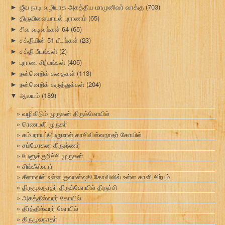
ஜீவ நாடி வழியாக அகத்திய மாமுனிவர் வாக்கு
(703)
►
திருவிளையாடல் புராணம்
(65)
►
சிவ வடிவங்கள் 64
(65)
►
சக்தியின் 51 பீடங்கள்
(23)
►
சக்தி பீடங்கள்
(2)
►
புராண சிற்பங்கள்
(405)
►
நன்னெறிக் கதைகள்
(113)
►
நன்னெறிக் கருத்துக்கள்
(204)
►
ஆலயம்
(189)
▼
வழிவிடும் முருகன் திருக்கோயில்
ரெணபலி முருகர்
கம்பராயப்பெருமாள் காசிவிஸ்வநாதர் கோயில்
சம்மோகன கிருஷ்ணர்
பேளுக்குறிச்சி முருகன்
சிங்கீஸ்வரர்
சீனாவில் உள்ள குவான்ஷூ கோவிலில் உள்ள காளி சிற்பம்
திருமூலநாதர் திருக்கோயில் திருச்சி
அகத்தீஸ்வரர் கோயில்
தீர்த்தீஸ்வரர் கோயில்
திருமூலநாதா்