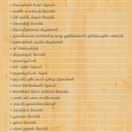
தெய்வங்கள் பேசும் ஆலயம்
கமண்டல கணபதி கோவில்
ஸ்ரீ கண்டேஸ்வரம் கோயில்
தொகன்ஜி கோவில்
நெய்யாற்றங்கரை கிருஷ்ணன்
ஔவையாரை கயிலைக்கு தமது துதிக்கையால் தூக்கியருளிய கணபதி
கணபதியின் மடியில் கிருஷ்ணன்
தட்சிணாமூர்த்தி
திருமூவலூர் கோவில்
குருவாயூரப்பன்
ஸ்ரீ யந்திர ஆலயம்
குருவாயூரப்பன் அருள்
ஒரு ஊர் ஒரே நாமம் மூன்று ஆலயங்கள்
சாயா சோமேஸ்வரர் ஆலயம்
சோளிங்கர் யோக நரசிம்மர் கோயில்.
பாண்டவர் மலை பைரவேசுவரர்
பாதாமி குகைக்கோயில்கள்
அகத்தியர் கோவில்
பூதநாதா கோவில்
துர்கா கோவில்
கர்லா குகைக் கோயில்