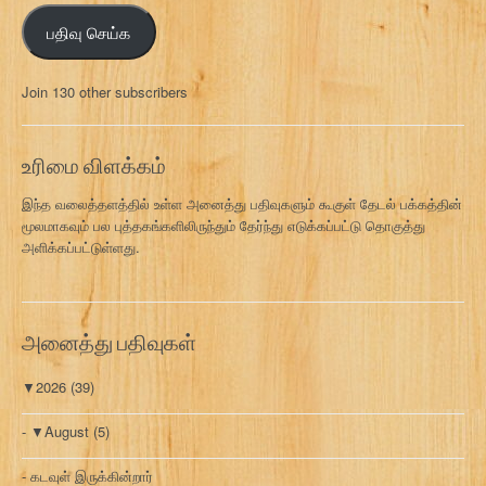
ஞ்
பதிவு செய்க
ச
ல்
மு
Join 130 other subscribers
க
வ
ரி
உரிமை விளக்கம்
இந்த வலைத்தளத்தில் உள்ள அனைத்து பதிவுகளும் கூகுள் தேடல் பக்கத்தின்
மூலமாகவும் பல புத்தகங்களிலிருந்தும் தேர்ந்து எடுக்கப்பட்டு தொகுத்து
அளிக்கப்பட்டுள்ளது.
அனைத்து பதிவுகள்
▼
2026
(39)
▼
August
(5)
கடவுள் இருக்கின்றார்