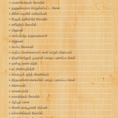
பரசுராமேசுவரர் கோவில்
நுணுக்கமாக செதுக்கப்பட்ட சிலை
லிங்க வடிவில் மாரியம்மன்
பேலூர் ஹளேபிடு கோவில்
சுசீந்திரம் கோவில்
அனுமன்
மால்யவந்த ரகுநாதசுவாமி
அனுமன்
சுயம்பு வேலவன்
கருப்பு வெள்ளையாய் கலர் மாறும் விநாயகர்
திருச்செந்தூர் முருகன் பழைய புகைப்படங்கள்
மூன்று தலை நந்தி
தட்சிணாமூர்த்தி
கௌமுக் குந்த் சிவலிங்கம்
திருவண்ணாமலையின் பழைய புகைப்படங்கள்
வினாயகர்
காலபைரவர்
சமாதிஷ்வர் கோவில்
ஆப்பூர் மலை
சீரணி நாகபூசணி அம்மன்
கச்சாலீஸ்வரர் கோயில்