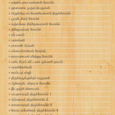
வற்றாப்பளை கண்ணகி கோயில்
ஞானமலை முருகப்பெருமான்
அருள்மிகு சுப்பிரமணியசுவாமி திருக்கோயில்
முருடேஸ்வர் கோயில்
கஞ்சமலை சித்தேசுவரசாமி கோவில்
திரிசூலநாதர் கோயில்
ரங் மகால்
பனசங்கரி
மாசாணி அம்மன்
சங்கராச்சாரியார் கோயில்
நாராயணபால் விஷ்ணு கோயில்
பண்டரிபுரம் விட்டலன் ருக்மணி தாயார்
மாதங்கேஸ்வரர்
சுயம்பு நடராஜர்
திருக்கழுக்குன்றம் கழுகுகள்
ஆனேகுடே விநாயக கோவில்
இடகுஞ்சி வினாயகர்
பாபநாசநாதர் திருக்கோயில் 1
அம்மநாதர் திருக்கோயில் 2
கைலாசநாதர் திருக்கோயில் 3
கோத பரமேஸ்வரர் திருக்கோயில் 4