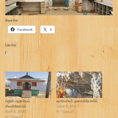
Share this:
Facebook
X
Like this:
Loading…
பிஜிலி மஹாதேவ்
தபகேஸ்வர் குகைக்கோவில்
சிவன்கோயில்
June 5, 2021
April 4, 2020
In "ஆலயம்"
In "ஆலயம்"