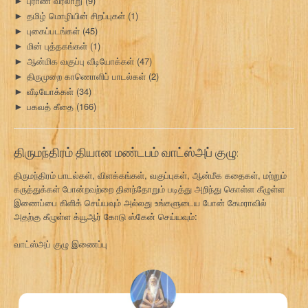
புராண வரலாறு
(9)
►
தமிழ் மொழியின் சிறப்புகள்
(1)
►
புகைப்படங்கள்
(45)
►
மின் புத்தகங்கள்
(1)
►
ஆன்மிக வகுப்பு வீடியோக்கள்
(47)
►
திருமுறை காணொளிப் பாடல்கள்
(2)
►
வீடியோக்கள்
(34)
►
பகவத் கீதை
(166)
►
திருமந்திரம் தியான மண்டபம் வாட்ஸ்அப் குழு:
திருமந்திரம் பாடல்கள், விளக்கங்கள், வகுப்புகள், ஆன்மீக கதைகள், மற்றும்
கருத்துக்கள் போன்றவற்றை தினந்தோறும் படித்து அறிந்து கொள்ள கீழுள்ள
இணைப்பை கிளிக் செய்யவும் அல்லது உங்களுடைய போன் கேமராவில்
அதற்கு கீழுள்ள க்யூஆர் கோடு ஸ்கேன் செய்யவும்:
வாட்ஸ்அப் குழு இணைப்பு