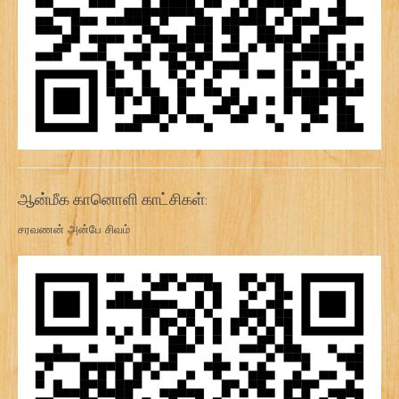
ஆன்மீக கானொளி காட்சிகள்:
சரவணன் அன்பே சிவம்