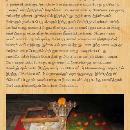
பாதுகாக்திருக்கிறது. கோவிலை கொள்ளையடிக்க வரும் போது ஒவ்வொரு
முறையும் மறைந்திருக்கும் தேனீக்கள் படைகளை கொட்டி கோயிலை பல முறை
காப்பாற்றியுள்ளன. இக்கோவில் இருக்கும் இடத்தில் ராஜபுத்திரர்களும்
ரிஷிகளும் முனிவர் பெருமக்களும் இங்கு தவம் செய்திருக்கிறார்கள். வசிஷ்ட
மகரிஷி தனது மனைவி அருந்ததி மற்றும் தனது காமதேனுப் பசுவுடன் இங்கு
தங்கியிருந்து தவம்புரிந்து வேள்விகள் இயற்றியிருக்கிறார். அற்புதா என்ற
பெயர் கொண்ட நாகம் ஒன்று சிவபெருமானின் வாகனமான நந்திதேவரின்
உயிரைக் காப்பாற்றியது. இச்சம்பவம் நடைபெற்ற இடமான இந்த மலை அற்புதா
காடுகள் என்ற பொருளில் அற்புதாரண்யம் என்று அழைக்கப்பட்டது.
காலப்போக்கில் இந்தப் பெயர் திரிந்து அபு பர்வதம் என்றும் பின்னர் மவுன்ட்
அபு என்றும் மாறிப்போனது. ராஜஸ்தான் மாநிலத்தின் ஒரு மாவட்டமான
தோல்பூர் ஆக்ராவில் இருந்து சுமார் 55 கிலோ மீட்டர் தொலைவிலும் ஜெய்பூரில்
இருந்து 276 கிலோ மீட்டர் தொலைவிலும் அமைந்துள்ளது. இங்கிருந்து 60
கிலோ மீட்டர் தூரம் மலைப் பாதை வழியாக மவுன்ட் அபு கடந்து பயணித்தால்
அசலேஷ்வர் மஹாதேவ் கோவிலை அடையலாம்.