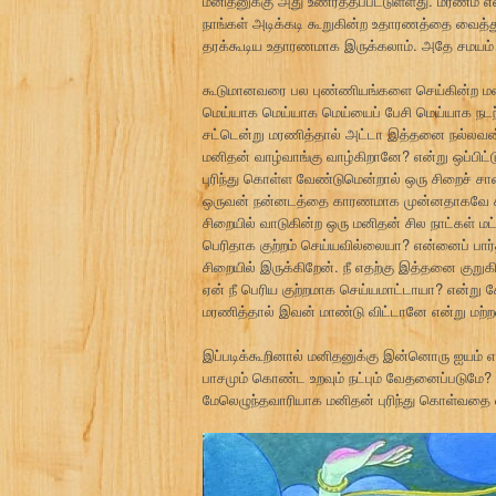
மனிதனுக்கு அது உணர்த்தப்பட்டுள்ளது. மரணம் எ
நாங்கள் அடிக்கடி கூறுகின்ற உதாரணத்தை வைத்து
தரக்கூடிய உதாரணமாக இருக்கலாம். அதே சமயம் எ
கூடுமானவரை பல புண்ணியங்களை செய்கின்ற மனி
மெய்யாக மெய்யாக மெய்யைப் பேசி மெய்யாக நட
சட்டென்று மரணித்தால் அட்டா இத்தனை நல்லவ
மனிதன் வாழ்வாங்கு வாழ்கிறானே? என்று ஒப்பிட்ட
புரிந்து கொள்ள வேண்டுமென்றால் ஒரு சிறைச் 
ஒருவன் நன்னடத்தை காரணமாக முன்னதாகவே சி
சிறையில் வாடுகின்ற ஒரு மனிதன் சில நாட்கள் ம
பெரிதாக குற்றம் செய்யவில்லையா? என்னைப் பார்
சிறையில் இருக்கிறேன். நீ எதற்கு இத்தனை கு
ஏன் நீ பெரிய குற்றமாக செய்யமாட்டாயா? என்று க
மரணித்தால் இவன் மாண்டு விட்டானே என்று மற்ற
இப்படிக்கூறினால் மனிதனுக்கு இன்னொரு ஐயம் எழ
பாசமும் கொண்ட உறவும் நட்பும் வேதனைப்படுமே? எ
மேலெழுந்தவாரியாக மனிதன் புரிந்து கொள்வதை வி