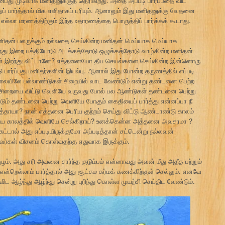
ன்பது முடிவாக மனிதனுக்குத் தெரிகிறது. அதை அப்படி பார்ப்பதை விட
ப் பார்த்தால் மிக எளிதாகப் புரியும். ஆனாலும் இது மனிதனுக்கு வேதனை
ல்லா மரணத்திற்கும் இந்த உதாரணத்தை பொருத்திப் பார்க்கக் கூடாது.
தன் பலருக்கும் நல்லதை செய்கின்ற மனிதன் மெய்யாக மெய்யாக
ந்து இறை பக்தியோடு அடக்கத்தோடு ஒழுக்கத்தோடு வாழ்கின்ற மனிதன்
ன் இறந்து விட்டானே? எத்தனையோ தீய செயல்களை செய்கின்ற இன்னொரு
ு பார்ப்பது மனிதர்களின் இயல்பு. ஆனால் இது போன்ற தருணத்தில் எப்படி
சாலையிலே பல்லாண்டுகள் சிறையில் வாட வேண்டும் என்று தண்டனை பெற்ற
றையை விட்டு வெளியே வருவது போல் பல ஆண்டுகள் தண்டனை பெற்று
ட்டும் தண்டனை பெற்று வெளியே போகும் கைதியைப் பார்த்து என்னப்பா நீ
த்தாயா? நான் எத்தனை பெரிய குற்றம் செய்து விட்டு ஆண்டாண்டு காலம்
றுகிய காலத்தில் வெளியே செல்கிறாய்? உனக்கென்ன அத்தனை அவசரமா ?
ேட்டால் அது எப்படியிருக்குமோ அப்படித்தான் சட்டென்று நல்லவன்
வர்கள் விசனம் கொள்வதற்கு ஏதுவாக இருக்கும்.
ும். அது சரி அவனை சார்ந்த குடும்பம் என்னாவது அவன் மீது அதீத பற்றும்
ன்றெல்லாம் பார்த்தால் அது சூட்சும கர்மக் கணக்கிற்குள் செல்லும். எனவே
ட ஆழ்ந்து ஆழ்ந்து சென்று புரிந்து கொள்ள முயற்சி செய்திட வேண்டும்.