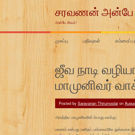
Skip
சரவணன் அன்பே 
to
content
அன்பே சிவம்!
முகப்பு
பதிவுகள்
எம்மைப் ப
ஜீவ நாடி வழி
மாமுனிவர் வாக
Posted by
Saravanan Thirumoolar
on
Augus
அகத்திய மாமுனிவரின் பொது வாக்கு:
மரணம் என்பது மனிதப் பார்வையிலே துக்கமாக இர