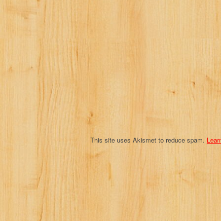
i
g
a
t
i
o
n
This site uses Akismet to reduce spam.
Lear