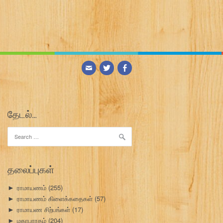
தேடல்…
Search
for:
தலைப்புகள்
ராமாயணம்
(255)
►
ராமாயணம் கிளைக்கதைகள்
(57)
►
ராமாயண சிற்பங்கள்
(17)
►
மகாபாரதம்
(204)
►