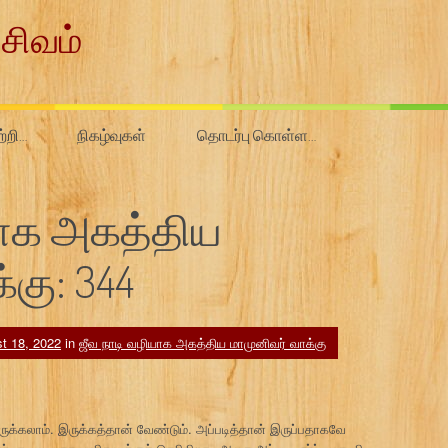
சிவம்
ற்றி…
நிகழ்வுகள்
தொடர்பு கொள்ள…
யாக அகத்திய
்கு: 344
t 18, 2022
in
ஜீவ நாடி வழியாக அகத்திய மாமுனிவர் வாக்கு
ுக்கலாம். இருக்கத்தான் வேண்டும். அப்படித்தான் இருப்பதாகவே