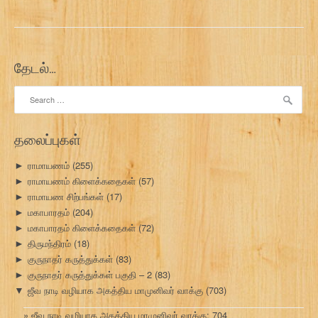
தேடல்…
Search
for:
தலைப்புகள்
ராமாயணம்
(255)
►
ராமாயணம் கிளைக்கதைகள்
(57)
►
ராமாயண சிற்பங்கள்
(17)
►
மகாபாரதம்
(204)
►
மகாபாரதம் கிளைக்கதைகள்
(72)
►
திருமந்திரம்
(18)
►
குருநாதர் கருத்துக்கள்
(83)
►
குருநாதர் கருத்துக்கள் பகுதி – 2
(83)
►
ஜீவ நாடி வழியாக அகத்திய மாமுனிவர் வாக்கு
(703)
▼
ஜீவ நாடி வழியாக அகத்திய மாமுனிவர் வாக்கு: 704