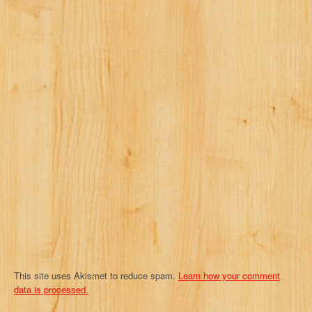
v
i
g
a
t
i
o
n
This site uses Akismet to reduce spam.
Learn how your comment
data is processed.