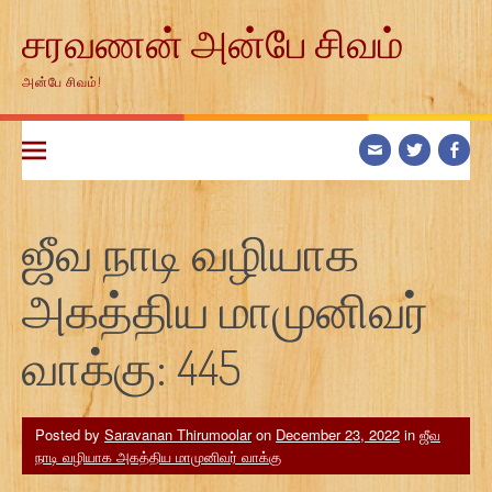
Skip
சரவணன் அன்பே சிவம்
to
content
அன்பே சிவம்!
ஜீவ நாடி வழியாக
அகத்திய மாமுனிவர்
வாக்கு: 445
Posted by
Saravanan Thirumoolar
on
December 23, 2022
in
ஜீவ
நாடி வழியாக அகத்திய மாமுனிவர் வாக்கு