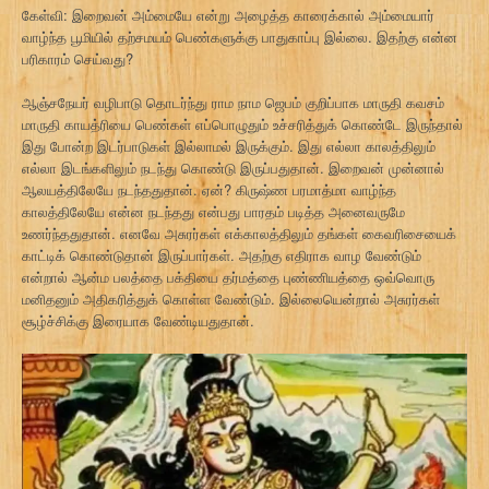
கேள்வி: இறைவன் அம்மையே என்று அழைத்த காரைக்கால் அம்மையார்
வாழ்ந்த பூமியில் தற்சமயம் பெண்களுக்கு பாதுகாப்பு இல்லை. இதற்கு என்ன
பரிகாரம் செய்வது?
ஆஞ்சநேயர் வழிபாடு தொடர்ந்து ராம நாம ஜெபம் குறிப்பாக மாருதி கவசம்
மாருதி காயத்ரியை பெண்கள் எப்பொழுதும் உச்சரித்துக் கொண்டே இருந்தால்
இது போன்ற இடர்பாடுகள் இல்லாமல் இருக்கும். இது எல்லா காலத்திலும்
எல்லா இடங்களிலும் நடந்து கொண்டு இருப்பதுதான். இறைவன் முன்னால்
ஆலயத்திலேயே நடந்ததுதான். ஏன்? கிருஷ்ண பரமாத்மா வாழ்ந்த
காலத்திலேயே என்ன நடந்தது என்பது பாரதம் படித்த அனைவருமே
உணர்ந்ததுதான். எனவே அசுரர்கள் எக்காலத்திலும் தங்கள் கைவரிசையைக்
காட்டிக் கொண்டுதான் இருப்பார்கள். அதற்கு எதிராக வாழ வேண்டும்
என்றால் ஆன்ம பலத்தை பக்தியை தர்மத்தை புண்ணியத்தை ஒவ்வொரு
மனிதனும் அதிகரித்துக் கொள்ள வேண்டும். இல்லையென்றால் அசுரர்கள்
சூழ்ச்சிக்கு இரையாக வேண்டியதுதான்.