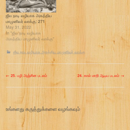
ஜீவ நாடி வழியாக அகத்திய
மாமுனிவர் வாக்கு: 271
May 31, 2022
In "ஜீவ நாடி வழியாக
அகத்திய மாமுனிவர் வாக்கு"
ஜீவ நாடி வழியாக அகத்திய மாமுனிவர் வாக்கு
P
←
25. பழி அஞ்சின படலம்
24. கால் மாறி ஆடிய படலம்
→
o
s
t
உங்களது கருத்துக்களை வழங்கவும்
n
a