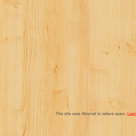
a
v
i
g
a
t
i
o
n
This site uses Akismet to reduce spam.
Lear