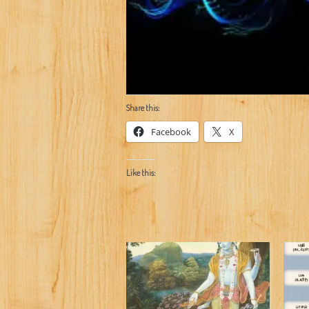
Share this:
Facebook
X
Like this: