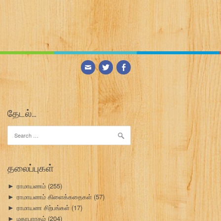
தேடல்…
Search
for:
தலைப்புகள்
ராமாயணம்
(255)
►
ராமாயணம் கிளைக்கதைகள்
(57)
►
ராமாயண சிற்பங்கள்
(17)
►
மகாபாரதம்
(204)
►