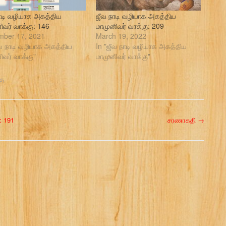
ாடி வழியாக அகத்திய
ஜீவ நாடி வழியாக அகத்திய
ிவர் வாக்கு: 146
மாமுனிவர் வாக்கு: 209
ber 17, 2021
March 19, 2022
ீவ நாடி வழியாக அகத்திய
In "ஜீவ நாடி வழியாக அகத்திய
ிவர் வாக்கு"
மாமுனிவர் வாக்கு"
கு
: 191
சரணாகதி
→