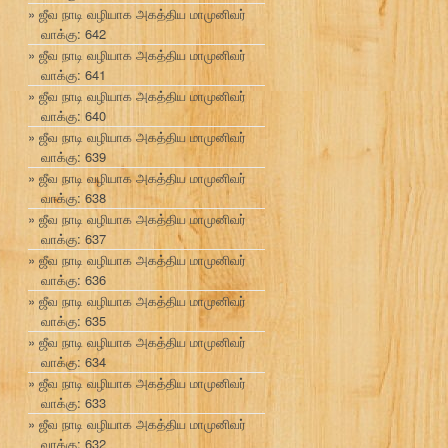
ஜீவ நாடி வழியாக அகத்திய மாமுனிவர்
வாக்கு: 642
ஜீவ நாடி வழியாக அகத்திய மாமுனிவர்
வாக்கு: 641
ஜீவ நாடி வழியாக அகத்திய மாமுனிவர்
வாக்கு: 640
ஜீவ நாடி வழியாக அகத்திய மாமுனிவர்
வாக்கு: 639
ஜீவ நாடி வழியாக அகத்திய மாமுனிவர்
வாக்கு: 638
ஜீவ நாடி வழியாக அகத்திய மாமுனிவர்
வாக்கு: 637
ஜீவ நாடி வழியாக அகத்திய மாமுனிவர்
வாக்கு: 636
ஜீவ நாடி வழியாக அகத்திய மாமுனிவர்
வாக்கு: 635
ஜீவ நாடி வழியாக அகத்திய மாமுனிவர்
வாக்கு: 634
ஜீவ நாடி வழியாக அகத்திய மாமுனிவர்
வாக்கு: 633
ஜீவ நாடி வழியாக அகத்திய மாமுனிவர்
வாக்கு: 632