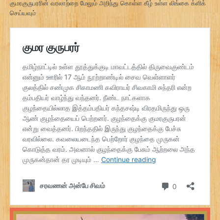
குமரகுருபரரின் வரலாற்றை மேலும் அறிந்து கொள்ள கீழ் உள்ள லிங்கை க்ளிக்
செய்யவும்