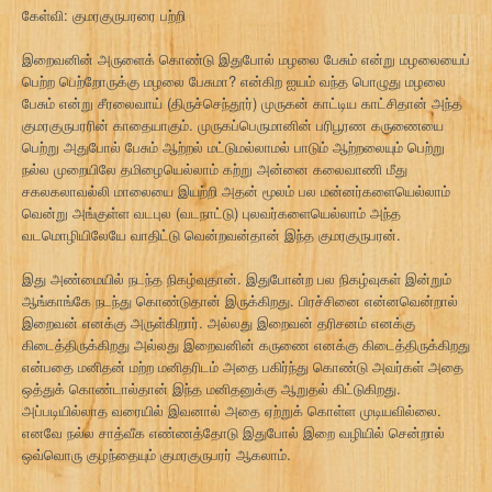
கேள்வி: குமரகுருபரரை பற்றி
இறைவனின் அருளைக் கொண்டு இதுபோல் மழலை பேசும் என்று மழலையைப்
பெற்ற பெற்றோருக்கு மழலை பேசுமா? என்கிற ஐயம் வந்த பொழுது மழலை
பேசும் என்று சீரலைவாய் (திருச்செந்தூர்) முருகன் காட்டிய காட்சிதான் அந்த
குமரகுருபரரின் காதையாகும். முருகப்பெருமானின் பரிபூரண கருணையை
பெற்று அதுபோல் பேசும் ஆற்றல் மட்டுமல்லாமல் பாடும் ஆற்றலையும் பெற்று
நல்ல முறையிலே தமிழையெல்லாம் கற்று அன்னை கலைவாணி மீது
சகலகலாவல்லி மாலையை இயற்றி அதன் மூலம் பல மன்னர்களையெல்லாம்
வென்று அங்குள்ள வடபுல (வடநாட்டு) புலவர்களையெல்லாம் அந்த
வடமொழியிலேயே வாதிட்டு வென்றவன்தான் இந்த குமரகுருபரன்.
இது அண்மையில் நடந்த நிகழ்வுதான். இதுபோன்ற பல நிகழ்வுகள் இன்றும்
ஆங்காங்கே நடந்து கொண்டுதான் இருக்கிறது. பிரச்சினை என்னவென்றால்
இறைவன் எனக்கு அருள்கிறார். அல்லது இறைவன் தரிசனம் எனக்கு
கிடைத்திருக்கிறது அல்லது இறைவனின் கருணை எனக்கு கிடைத்திருக்கிறது
என்பதை மனிதன் மற்ற மனிதரிடம் அதை பகிர்ந்து கொண்டு அவர்கள் அதை
ஒத்துக் கொண்டால்தான் இந்த மனிதனுக்கு ஆறுதல் கிட்டுகிறது.
அப்படியில்லாத வரையில் இவனால் அதை ஏற்றுக் கொள்ள முடியவில்லை.
எனவே நல்ல சாத்வீக எண்ணத்தோடு இதுபோல் இறை வழியில் சென்றால்
ஒவ்வொரு குழந்தையும் குமரகுருபரர் ஆகலாம்.