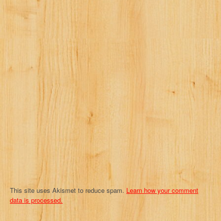
v
i
g
a
t
i
o
n
This site uses Akismet to reduce spam.
Learn how your comment
data is processed.