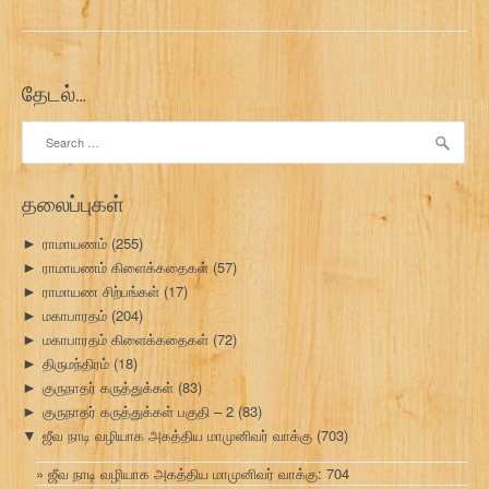
தேடல்…
Search
for:
தலைப்புகள்
ராமாயணம்
(255)
►
ராமாயணம் கிளைக்கதைகள்
(57)
►
ராமாயண சிற்பங்கள்
(17)
►
மகாபாரதம்
(204)
►
மகாபாரதம் கிளைக்கதைகள்
(72)
►
திருமந்திரம்
(18)
►
குருநாதர் கருத்துக்கள்
(83)
►
குருநாதர் கருத்துக்கள் பகுதி – 2
(83)
►
ஜீவ நாடி வழியாக அகத்திய மாமுனிவர் வாக்கு
(703)
▼
ஜீவ நாடி வழியாக அகத்திய மாமுனிவர் வாக்கு: 704