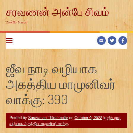
Skip
சரவணன் அன்பே சிவம்
to
content
அன்பே சிவம்!
ஜீவ நாடி வழியாக
அகத்திய மாமுனிவர்
வாக்கு: 390
Posted by
Saravanan Thirumoolar
on
October 9, 2022
in
ஜீவ நாடி
வழியாக அகத்திய மாமுனிவர் வாக்கு