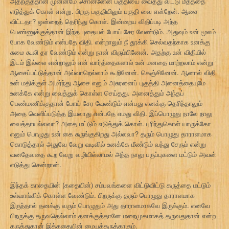
அதற்குத்தான் முன்னமே சொன்னேன் பகுதியை வைத்து விட்டு மீதத்தை
எடுத்துக் கொள் என்று. பிறகு பகுதியிலும் பகுதி வை என்றேன். ஆசை
விட்டதா? ஒன்றைத் தெரிந்து கொள். இன்றைய விதிப்படி அந்த
பெண்ணுக்குத்தான் இந்த புதையல் போய் சேர வேண்டும். அதுவும் உன் மூலம்
போக வேண்டும் என்பதே விதி. என்றாலும் நீ தூக்கி செல்வதற்காக உனக்கு
சுமை கூலி தர வேண்டும் என்று நான் விரும்பினேன். அதற்கு உன் விதியில்
இடம் இல்லை என்றாலும் என் வார்த்தைகளால் உன் மனதை மாற்றலாம் என்று
ஆசைப்பட்டுத்தான் அவ்வாறெல்லாம் கூறினேன். கெஞ்சினேன். ஆனால் விதி
உன் மதிக்குள் அமர்ந்து ஆசை எனும் அசுரனைப் புகுத்தி அனைத்தையுமே
உனக்கே என்று வைத்துக் கொள்ள செய்தது. அனைத்தும் அந்தப்
பெண்மணிக்குதான் போய் சேர வேண்டும் என்பது எனக்கு தெரிந்தாலும்
அதை வெளிப்படுத்த இயலாது என்பதே எமது விதி. இப்பொழுது நாலே நாலு
வைத்தாயல்லவா? அதை மட்டும் எடுத்துக் கொள். புரிந்துகொள் யாருக்கோ
எனும் பொழுது உன் கை சுருங்குகிறது அல்லவா? தரும் பொழுது தாராளமாக
கொடுத்தால் அதுவே வேறு வடிவில் உனக்கே மீண்டும் வந்து சேரும் என்று
வனதேவதை கூற வேறு வழியில்லாமல் அந்த நாலு பருப்புகளை மட்டும் அவன்
எடுத்து சென்றான்.
இந்தக் காதையின் (கதையின்) சம்பவங்களை விட்டுவிட்டு கருத்தை மட்டும்
உள்வாங்கிக் கொள்ள வேண்டும். பிறருக்கு தரும் பொழுது தாராளமாக
இருந்தால் தனக்கு வரும் பொழுதும் அது தாராளமாகவே இருக்கும். எனவே
பிறருக்கு தருவதெல்லாம் தனக்குத்தானே மறைமுகமாகத் தருவதுதான் என்ற
கருத்துதான் இக்கதையின் மையக்கருத்தாகும்.