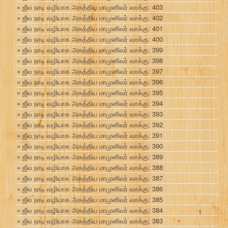
ஜீவ நாடி வழியாக அகத்திய மாமுனிவர் வாக்கு: 403
ஜீவ நாடி வழியாக அகத்திய மாமுனிவர் வாக்கு: 402
ஜீவ நாடி வழியாக அகத்திய மாமுனிவர் வாக்கு: 401
ஜீவ நாடி வழியாக அகத்திய மாமுனிவர் வாக்கு: 400
ஜீவ நாடி வழியாக அகத்திய மாமுனிவர் வாக்கு: 399
ஜீவ நாடி வழியாக அகத்திய மாமுனிவர் வாக்கு: 398
ஜீவ நாடி வழியாக அகத்திய மாமுனிவர் வாக்கு: 397
ஜீவ நாடி வழியாக அகத்திய மாமுனிவர் வாக்கு: 396
ஜீவ நாடி வழியாக அகத்திய மாமுனிவர் வாக்கு: 395
ஜீவ நாடி வழியாக அகத்திய மாமுனிவர் வாக்கு: 394
ஜீவ நாடி வழியாக அகத்திய மாமுனிவர் வாக்கு: 393
ஜீவ நாடி வழியாக அகத்திய மாமுனிவர் வாக்கு: 392
ஜீவ நாடி வழியாக அகத்திய மாமுனிவர் வாக்கு: 391
ஜீவ நாடி வழியாக அகத்திய மாமுனிவர் வாக்கு: 390
ஜீவ நாடி வழியாக அகத்திய மாமுனிவர் வாக்கு: 389
ஜீவ நாடி வழியாக அகத்திய மாமுனிவர் வாக்கு: 388
ஜீவ நாடி வழியாக அகத்திய மாமுனிவர் வாக்கு: 387
ஜீவ நாடி வழியாக அகத்திய மாமுனிவர் வாக்கு: 386
ஜீவ நாடி வழியாக அகத்திய மாமுனிவர் வாக்கு: 385
ஜீவ நாடி வழியாக அகத்திய மாமுனிவர் வாக்கு: 384
ஜீவ நாடி வழியாக அகத்திய மாமுனிவர் வாக்கு: 383