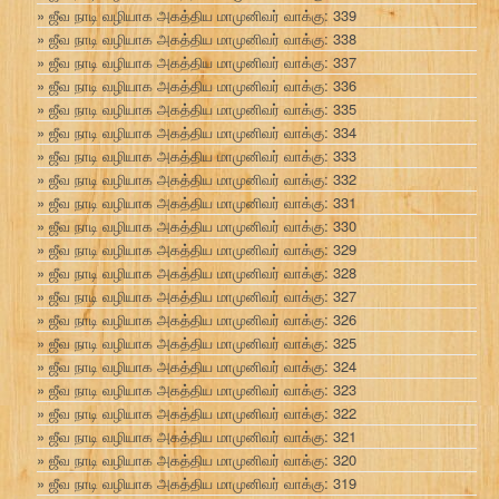
ஜீவ நாடி வழியாக அகத்திய மாமுனிவர் வாக்கு: 339
ஜீவ நாடி வழியாக அகத்திய மாமுனிவர் வாக்கு: 338
ஜீவ நாடி வழியாக அகத்திய மாமுனிவர் வாக்கு: 337
ஜீவ நாடி வழியாக அகத்திய மாமுனிவர் வாக்கு: 336
ஜீவ நாடி வழியாக அகத்திய மாமுனிவர் வாக்கு: 335
ஜீவ நாடி வழியாக அகத்திய மாமுனிவர் வாக்கு: 334
ஜீவ நாடி வழியாக அகத்திய மாமுனிவர் வாக்கு: 333
ஜீவ நாடி வழியாக அகத்திய மாமுனிவர் வாக்கு: 332
ஜீவ நாடி வழியாக அகத்திய மாமுனிவர் வாக்கு: 331
ஜீவ நாடி வழியாக அகத்திய மாமுனிவர் வாக்கு: 330
ஜீவ நாடி வழியாக அகத்திய மாமுனிவர் வாக்கு: 329
ஜீவ நாடி வழியாக அகத்திய மாமுனிவர் வாக்கு: 328
ஜீவ நாடி வழியாக அகத்திய மாமுனிவர் வாக்கு: 327
ஜீவ நாடி வழியாக அகத்திய மாமுனிவர் வாக்கு: 326
ஜீவ நாடி வழியாக அகத்திய மாமுனிவர் வாக்கு: 325
ஜீவ நாடி வழியாக அகத்திய மாமுனிவர் வாக்கு: 324
ஜீவ நாடி வழியாக அகத்திய மாமுனிவர் வாக்கு: 323
ஜீவ நாடி வழியாக அகத்திய மாமுனிவர் வாக்கு: 322
ஜீவ நாடி வழியாக அகத்திய மாமுனிவர் வாக்கு: 321
ஜீவ நாடி வழியாக அகத்திய மாமுனிவர் வாக்கு: 320
ஜீவ நாடி வழியாக அகத்திய மாமுனிவர் வாக்கு: 319