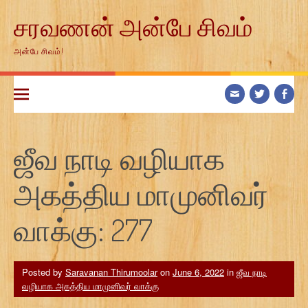
Skip
சரவணன் அன்பே சிவம்
to
content
அன்பே சிவம்!
ஜீவ நாடி வழியாக
அகத்திய மாமுனிவர்
வாக்கு: 277
Posted by
Saravanan Thirumoolar
on
June 6, 2022
in
ஜீவ நாடி
வழியாக அகத்திய மாமுனிவர் வாக்கு