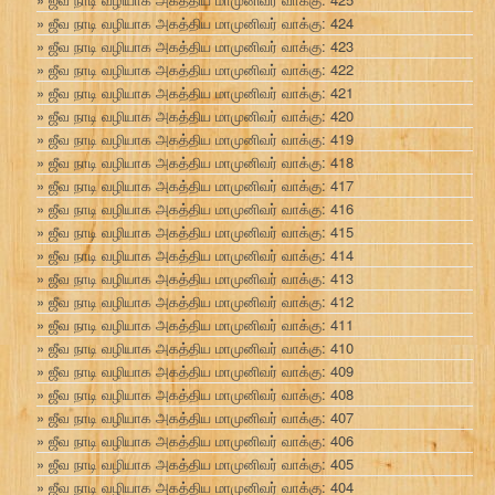
ஜீவ நாடி வழியாக அகத்திய மாமுனிவர் வாக்கு: 424
ஜீவ நாடி வழியாக அகத்திய மாமுனிவர் வாக்கு: 423
ஜீவ நாடி வழியாக அகத்திய மாமுனிவர் வாக்கு: 422
ஜீவ நாடி வழியாக அகத்திய மாமுனிவர் வாக்கு: 421
ஜீவ நாடி வழியாக அகத்திய மாமுனிவர் வாக்கு: 420
ஜீவ நாடி வழியாக அகத்திய மாமுனிவர் வாக்கு: 419
ஜீவ நாடி வழியாக அகத்திய மாமுனிவர் வாக்கு: 418
ஜீவ நாடி வழியாக அகத்திய மாமுனிவர் வாக்கு: 417
ஜீவ நாடி வழியாக அகத்திய மாமுனிவர் வாக்கு: 416
ஜீவ நாடி வழியாக அகத்திய மாமுனிவர் வாக்கு: 415
ஜீவ நாடி வழியாக அகத்திய மாமுனிவர் வாக்கு: 414
ஜீவ நாடி வழியாக அகத்திய மாமுனிவர் வாக்கு: 413
ஜீவ நாடி வழியாக அகத்திய மாமுனிவர் வாக்கு: 412
ஜீவ நாடி வழியாக அகத்திய மாமுனிவர் வாக்கு: 411
ஜீவ நாடி வழியாக அகத்திய மாமுனிவர் வாக்கு: 410
ஜீவ நாடி வழியாக அகத்திய மாமுனிவர் வாக்கு: 409
ஜீவ நாடி வழியாக அகத்திய மாமுனிவர் வாக்கு: 408
ஜீவ நாடி வழியாக அகத்திய மாமுனிவர் வாக்கு: 407
ஜீவ நாடி வழியாக அகத்திய மாமுனிவர் வாக்கு: 406
ஜீவ நாடி வழியாக அகத்திய மாமுனிவர் வாக்கு: 405
ஜீவ நாடி வழியாக அகத்திய மாமுனிவர் வாக்கு: 404