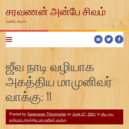
Skip
சரவணன் அன்பே சிவம்
to
content
அன்பே சிவம்!
ஜீவ நாடி வழியாக
அகத்திய மாமுனிவர்
வாக்கு: 11
Posted by
Saravanan Thirumoolar
on
June 27, 2021
in
ஜீவ நாடி
வழியாக அகத்திய மாமுனிவர் வாக்கு