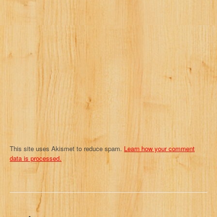
a
t
i
o
n
This site uses Akismet to reduce spam.
Learn how your comment
data is processed.