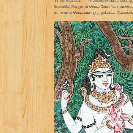
11 என்றாலும்கூட 111 எண்ணிக்கையிலே மறை ஓத
வேண்டும் அங்குதான் செய்ய வேண்டும் என்பதெல்ல
தாராளமாக செய்யலாம். ஒரு குறிப்பிட்ட ஆலயத்தி