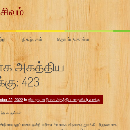
சிவம்
ற்றி…
நிகழ்வுகள்
தொடர்பு கொள்ள…
யாக அகத்திய
்கு: 423
ber 22, 2022
in
ஜீவ நாடி வழியாக அகத்திய மாமுனிவர் வாக்கு
றி கூறுங்கள்:
மானாலும் மனம் ஒன்றி வரிசை க்ரமமாக விநாயகர் துவங்கி பரிபூரணமாக