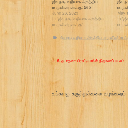
ஜீவ நாடி வழியாக அகத்திய
ஜீவ ந
மாமுனிவர் வாக்கு: 565
மாமுன
June 26, 2023
May 1
In "ஜீவ நாடி வழியாக அகத்திய
In "ஜ
மாமுனிவர் வாக்கு"
மாமுன
ஜீவ நாடி வழியாக அகத்திய மாமுனிவர் வாக்
P
←
5. தடாதகை பிராட்டியாரின் திருமணப் படலம்
o
s
உங்களது கருத்துக்களை வழங்கவும்
t
n
a