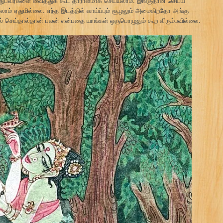
ுபவர்களை வைத்துக் கூட தாராளமாக செய்யலாம். இங்குதான் செய்ய
ாம் ஏதுமில்லை. எந்த இடத்தில் வாய்ப்பும் சூழலும் அமைகிறதோ அங்கு
ல் செய்தால்தான் பலன் என்பதை யாங்கள் ஒருபொழுதும் கூற விரும்பவில்லை.