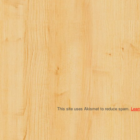
v
i
g
a
t
i
o
n
This site uses Akismet to reduce spam.
Lear