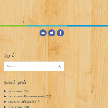
தேடல்…
Search
for:
தலைப்புகள்
ராமாயணம்
(255)
►
ராமாயணம் கிளைக்கதைகள்
(57)
►
ராமாயண சிற்பங்கள்
(17)
►
மகாபாரதம்
(204)
►