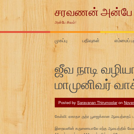
Skip
சரவணன் அன்பே 
to
content
அன்பே சிவம்!
முகப்பு
பதிவுகள்
எம்மைப் ப
ஜீவ நாடி வழி
மாமுனிவர் வாக
Posted by
Saravanan Thirumoolar
on
Novem
கேள்வி: ஏகாதச ருத்ர பூஜைக்கான ஆலயத்தைப் பற்
இறைவனின் கருணையாலே எந்த ஆலயத்தில் வேண்டு