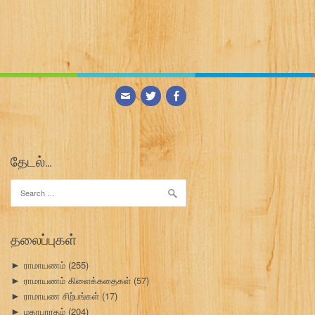
தேடல்…
Search
for:
தலைப்புகள்
ராமாயணம்
(255)
►
ராமாயணம் கிளைக்கதைகள்
(57)
►
ராமாயண சிற்பங்கள்
(17)
►
மகாபாரதம்
(204)
►