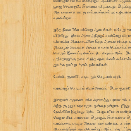
மனிதனும் தம் தம் மனதிற்குள் ஆலயத்தை எழுப்
பூஜை செய்வதுமே இறைவன் விரும்புவது. இருப்பின
அது பலனைத் தராது என்பதால்தான் புற வழிபாடுக
வருகின்றன.
இந்த நிலையிலே பல்வேறு ஆலயங்கள் பல்வேறு கால க
விடுகிறது. இவை அனைத்திற்குமே பல்வேறு விதம
வினாவின் அடிப்படையிலே இந்த ஆலயம் சிறப்புற
ஆலயமும் மெய்யாக மெய்யாக வளர மெய்யன்பர்கள்
பொருள் இணைப்பு மிகப்பெரிய விஷயம் அல்ல. இற
மூத்தோனுக்கு தலை சிறந்த ஆலயங்கள் அங்கெல்
துவக்க நலம் நடக்கும். நல்லாசிகள்.
கேள்வி: சூளகிரி வரதராஜப் பெருமாள் பற்றி:
வரதராஜப் பெருமாள் திருக்கோவில். இடம் சூளகிரி
இறைவன் கருணையாலே அனைத்து புராண சம்பவங்கள
அந்த சூழலும் உருவாகும். ஒன்றை நன்றாக புரிந்
நோக்கிலே இருப்பது அல்ல. பெருவாரியான மனிதர
வெறும் வியாபாரம்தான் இருக்கும். இறையம்சம்
வரவில்லை. பலரும் அதனை எண்ணிக்கூட பார்க்கவில
ஆலயத்திற்குக் குறையொன்றும் அல்ல. தொடர்ந்த