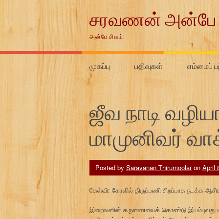
Skip
சரவணன் அன்பே 
to
content
அன்பே சிவம்!
முகப்பு
பதிவுகள்
எம்மைப் ப
ஜீவ நாடி வழி
மாமுனிவர் வாக
Posted by
Saravanan Thirumoolar
on
April 
கேள்வி: கோவில் திருப்பணி சிறப்பாக நடக்க ஆசி
இறைவனின் கருணையைக் கொண்டு இயம்புவது யா