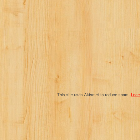
i
g
a
t
i
o
n
This site uses Akismet to reduce spam.
Lear