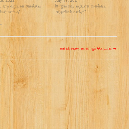
 26, 2022
July 19, 2021
ீவ நாடி வழியாக அகத்திய
In "ஜீவ நாடி வழியாக அகத்திய
ிவர் வாக்கு"
மாமுனிவர் வாக்கு"
கு
ஸ்ரீ பிரசன்ன வரதராஜப் பெருமாள்
→