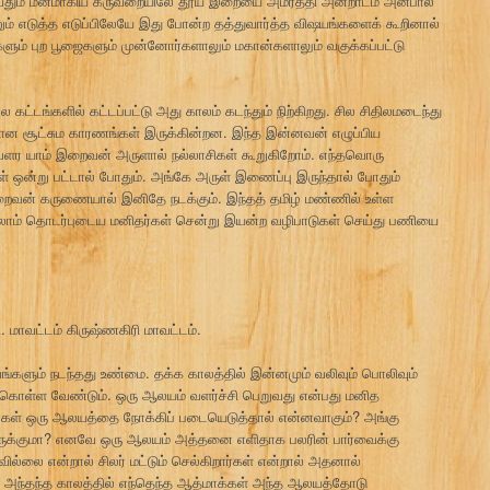
புவதும் மனமாகிய கருவறையிலே தூய இறையை அமர்த்தி அன்றாடம் அன்பால்
ும் எடுத்த எடுப்பிலேயே இது போன்ற தத்துவார்த்த விஷயங்களைக் கூறினால்
ளும் புற பூஜைகளும் முன்னோர்களாலும் மகான்களாலும் வகுக்கப்பட்டு
ட்டங்களில் கட்டப்பட்டு அது காலம் கடந்தும் நிற்கிறது. சில சிதிலமடைந்து
ான சூட்சும காரணங்கள் இருக்கின்றன. இந்த இன்னவன் எழுப்பிய
 வளர யாம் இறைவன் அருளால் நல்லாசிகள் கூறுகிறோம். எந்தவொரு
 ஒன்று பட்டால் போதும். அங்கே அருள் இணைப்பு இருந்தால் போதும்
ைவன் கருணையால் இனிதே நடக்கும். இந்தத் தமிழ் மண்ணில் உள்ள
லாம் தொடர்புடைய மனிதர்கள் சென்று இயன்ற வழிபாடுகள் செய்து பணியை
. மாவட்டம் கிருஷ்ணகிரி மாவட்டம்.
ும் நடந்தது உண்மை. தக்க காலத்தில் இன்னமும் வலிவும் பொலிவும்
து கொள்ள வேண்டும். ஒரு ஆலயம் வளர்ச்சி பெறுவது என்பது மனித
்கள் ஒரு ஆலயத்தை நோக்கிப் படையெடுத்தால் என்னவாகும்? அங்கு
 இருக்குமா? எனவே ஒரு ஆலயம் அத்தனை எளிதாக பலரின் பார்வைக்கு
்லை என்றால் சிலர் மட்டும் செல்கிறார்கள் என்றால் அதனால்
ு அந்தந்த காலத்தில் எந்தெந்த ஆத்மாக்கள் அந்த ஆலயத்தோடு