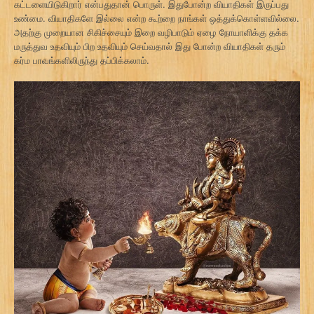
கட்டளையிடுகிறார் என்பதுதான் பொருள். இதுபோன்ற வியாதிகள் இருப்பது
உண்மை. வியாதிகளே இல்லை என்ற கூற்றை நாங்கள் ஒத்துக்கொள்ளவில்லை.
அதற்கு முறையான சிகிச்சையும் இறை வழிபாடும் ஏழை நோயாளிக்கு தக்க
மருத்துவ உதவியும் பிற உதவியும் செய்வதால் இது போன்ற வியாதிகள் தரும்
கர்ம பாவங்களிலிருந்து தப்பிக்கலாம்.