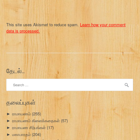
This site uses Akismet to reduce spam.
Learn how your comment
data is processed.
தேடல்…
Search
for:
தலைப்புகள்
ராமாயணம்
(255)
►
ராமாயணம் கிளைக்கதைகள்
(57)
►
ராமாயண சிற்பங்கள்
(17)
►
மகாபாரதம்
(204)
►