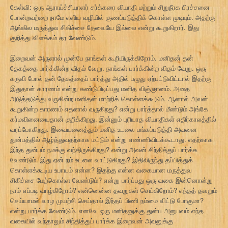
கேள்வி: ஒரு ஆராய்ச்சியாளர் சர்க்கரை வியாதி மற்றும் சிறுநீரக பிரச்சனை
போன்றவற்றை நாமே எளிய வழியில் குணப்படுத்திக் கொள்ள முடியும். அதற்கு
ஆங்கில மருத்துவ சிகிச்சை தேவையே இல்லை என்று கூறுகிறார். இது
குறித்து விளக்கம் தர வேண்டும்.
இறைவன் அருளால் முன்பே நாங்கள் கூறியிருக்கிறோம். மனிதன் தன்
தேகத்தை பார்க்கின்ற விதம் வேறு. நாங்கள் பார்க்கின்ற விதம் வேறு. ஒரு
கருவி போல் தன் தேகத்தைப் பார்த்து அதில் பழுது ஏற்பட்டுவிட்டால் இதற்கு
இதுதான் காரணம் என்று கண்டுபிடிப்பது மனித விஞ்ஞானம். அதை
அடுத்தடுத்து வருகின்ற மனிதன் மாற்றிக் கொள்ளக்கூடும். ஆனால் அவன்
கூறுகின்ற காரணம் எதனால் வருகிறது? என்று பார்த்தால் மீண்டும் அங்கே
கர்மவினையைதான் குறிக்கிறது. இன்னும் புரியாத வியாதிகள் எதிர்காலத்தில்
வரப்போகிறது. இவையனைத்தும் மனித உடலை பங்கப்படுத்தி அவனை
துன்பத்தில் ஆழ்த்துவதற்காக மட்டும் என்று எண்ணிவிடக்கூடாது. எதற்காக
இந்த துன்பம் நமக்கு வந்திருக்கிறது? என்று அவன் சிந்தித்துப் பார்க்க
வேண்டும். இது ஏன் நம் உடலை வாட்டுகிறது? இதிலிருந்து தப்பித்துக்
கொள்ளக்கூடிய உபாயம் என்ன? இதற்கு என்ன வகையான மருத்துவ
சிகிச்சை மேற்கொள்ள வேண்டும்? என்று பார்ப்பது ஒரு வகை இன்னொன்று
நாம் எப்படி வாழ்கிறோம்? என்னென்ன தவறுகள் செய்கிறோம்? எந்தத் தவறும்
செய்யாமல் வாழ முயற்சி செய்தால் இந்தப் பிணி நம்மை விட்டு போகுமா?
என்று பார்க்க வேண்டும். எனவே ஒரு மனிதனுக்கு துன்ப அனுபவம் எந்த
வகையில் வந்தாலும் சிந்தித்துப் பார்க்க இறைவன் அவனுக்கு