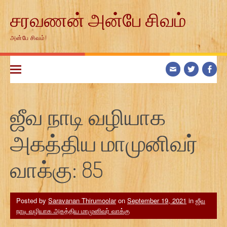
Skip
சரவணன் அன்பே சிவம்
to
content
அன்பே சிவம்!
ஜீவ நாடி வழியாக
அகத்திய மாமுனிவர்
வாக்கு: 85
Posted by
Saravanan Thirumoolar
on
September 19, 2021
in
ஜீவ
நாடி வழியாக அகத்திய மாமுனிவர் வாக்கு