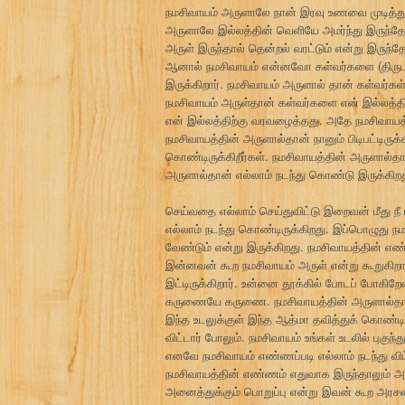
நமசிவாயம் அருளாலே நான் இரவு உணவை முடித்து 
அருளாலே இல்லத்தின் வெளியே அமர்ந்து இருந்தேன
அருள் இருந்தால் தென்றல் வரட்டும் என்று இருந்தே
ஆனால் நமசிவாயம் என்னவோ கள்வர்களை (திருடர
இருக்கிறார். நமசிவாயம் அருளால் தான் கள்வர்க
நமசிவாயம் அருள்தான் கள்வர்களை என் இல்லத்திற
என் இல்லத்திற்கு வரவழைத்தது. அதே நமசிவாயத்த
நமசிவாயத்தின் அருளால்தான் நானும் பிடிபட்டிருக
கொண்டிருக்கிறீர்கள். நமசிவாயத்தின் அருளால்
அருளால்தான் எல்லாம் நடந்து கொண்டு இருக்கி
செய்வதை எல்லாம் செய்துவிட்டு இறைவன் மீது ந
எல்லாம் நடந்து கொண்டிருக்கிறது. இப்பொழுது
வேண்டும் என்று இருக்கிறது. நமசிவாயத்தின் எண்ண
இன்னவன் கூற நமசிவாயம் அருள் என்று கூறுகிற
இட்டிருக்கிறார். உன்னை தூக்கில் போடப் போகிற
கருணையே கருணை. நமசிவாயத்தின் அருளால்தான் 
இந்த உடலுக்குள் இந்த ஆத்மா தவித்துக் கொண்டி
விட்டார் போலும். நமசிவாயம் உங்கள் உடலில் பு
எனவே நமசிவாயம் எண்ணப்படி எல்லாம் நடந்து விட்
நமசிவாயத்தின் எண்ணம் எதுவாக இருந்தாலும் அ
அனைத்துக்கும் பொறுப்பு என்று இவன் கூற அர