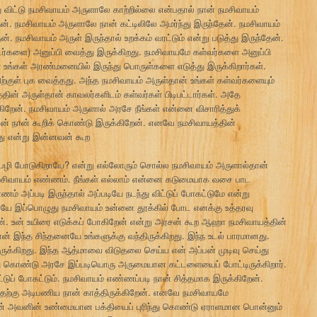
விட்டு நமசிவாயம் அருளாலே காற்றில்லை என்பதால் நான் நமசிவாயம்
். நமசிவாயம் அருளாலே நான் கட்டிலிலே அமர்ந்து இருந்தேன். நமசிவாயம்
ன். நமசிவாயம் அருள் இருந்தால் உறக்கம் வரட்டும் என்று படுத்து இருந்தேன்.
்களை) அனுப்பி வைத்து இருக்கிறது. நமசிவாயமே கள்வர்களை அனுப்பி
ள் உங்கள் அரண்மனையில் இருந்து பொருள்களை எடுத்து இருக்கிறார்கள்.
்குள் புக வைத்தது. அந்த நமசிவாயம் அருள்தான் உங்கள் கள்வர்களையும்
ின் அருள்தான் காவலர்களிடம் கள்வர்கள் பிடிபட்டார்கள். அதே
்கிறேன். நமசிவாயம் அருளால் அரசே நீங்கள் என்னை விசாரித்துக்
தான் நான் கூறிக் கொண்டு இருக்கிறேன். எனவே நமசிவாயத்தின்
றது என்று இன்னவன் கூற
ீ பழி போடுகிறாயே? என்று எல்லோரும் சொல்ல நமசிவாயம் அருளால்தான்
 நமசிவாயம் எண்ணம். நீங்கள் எல்லாம் என்னை கடுமையாக வசை பாட
ம் அப்படி இருந்தால் அப்படியே நடந்து விட்டுப் போகட்டுமே என்று
ாயே இப்பொழுது நமசிவாயம் உன்னை தூக்கில் போட எனக்கு உத்தரவு
ேன். உன் உயிரை எடுக்கப் போகிறேன் என்று அரசன் கூற ஆஹா நமசிவாயத்தின்
இந்த சிந்தனையே உங்களுக்கு வந்திருக்கிறது. இந்ந உடல் பாரமானது.
ருக்கிறது. இந்த ஆத்மாவை விடுதலை செய்ய என் அப்பன் முடிவு செய்து
குந்து கொண்டு அரசே இப்படியொரு அருமையான கட்டளையைப் போட்டிருக்கிறார்.
டுப் போகட்டும். நமசிவாயம் எண்ணப்படி நான் சித்தமாக இருக்கிறேன்.
தற்கு அடிபணிய நான் காத்திருக்கிறேன். எனவே நமசிவாயமே
சன் அவனின் உண்மையான பக்தியைப் புரிந்து கொண்டு ஏராளமான பொன்னும்