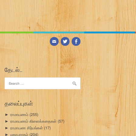
தேடல்…
Search
for:
தலைப்புகள்
ராமாயணம்
(255)
►
ராமாயணம் கிளைக்கதைகள்
(57)
►
ராமாயண சிற்பங்கள்
(17)
►
மகாபாரதம்
(204)
►