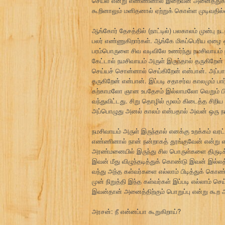
செயல் என்று எண்ணினால் இறைவன் அனைத்துக்க
கூறினாலும் மனிதனால் ஏற்றுக் கொள்ள முடிவதில
ஆங்கோர் தேசத்தில் (நாட்டில்) பலகாலம் முன்பு ந
பலர் எண்ணுகிறார்கள். ஆங்கே மிகப்பெரிய ஏழை ஒ
பரம்பொருளை சிவ வடிவிலே உணர்ந்து நமசிவாயம் 
கேட்டால் நமசிவாயம் அருள் இருந்தால் தருகிறே
செய்யச் சொன்னால் செய்கிறேன் என்பான். அப்பா
தருகிறேன் என்பான். இப்படி சதாசர்வ காலமும் ப
கற்காமலோ ஞான உபதேசம் இல்லாமலோ வெறும் பிறவி
வந்துவிட்டது. சிறு தொழில் மூலம் கிடைத்த சிறிய
அப்பொழுது அனல் காலம் என்பதால் அவன் ஒரு நாள
நமசிவாயம் அருள் இருந்தால் எனக்கு உறக்கம் வரட
எண்ணினால் நான் நன்றாகத் தூங்குவேன் என்று எண
அரண்மனையில் இருந்து சில பொருள்களை திருடி
இவன் மீது விழுந்தடித்துக் கொண்டு இவன் இல்லத
வந்து அந்த கள்வர்களை எல்லாம் பிடித்துக் கொ
முன் நிறுத்தி இந்த கள்வர்கள் இப்படி எல்லாம் செ
இவன்தான் அனைத்திற்கும் பொறுப்பு என்று கூற அ
அரசன்: நீ என்னப்பா கூறுகிறாய்?