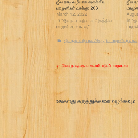
ஜீவ நாடி வழியாக அகத்திய
ஜீவ ந
மாமுனிவர் வாக்கு: 203
மாமுன
March 12, 2022
Augus
In "ஜீவ நாடி வழியாக அகத்திய
In "ஜ
மாமுனிவர் வாக்கு"
மாமுன
ஜீவ நாடி வழியாக அகத்திய மாமுனிவர் வாக்
P
←
அனந்த பத்மநாப சுவாமி உடுப்பி கர்நாடகா
o
s
உங்களது கருத்துக்களை வழங்கவும்
t
n
a