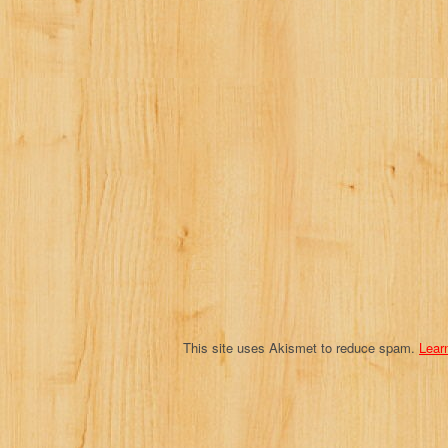
v
i
g
a
t
i
o
n
This site uses Akismet to reduce spam.
Lear