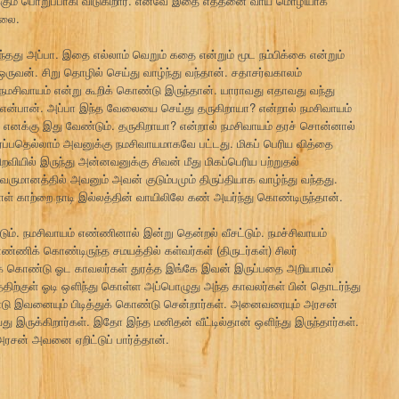
ும் பொறுப்பாகி விடுகிறார். எனவே இதை எத்தனை வாய் மொழியாக
்லை.
டந்தது அப்பா. இதை எல்லாம் வெறும் கதை என்றும் மூட நம்பிக்கை என்றும்
ருவன். சிறு தொழில் செய்து வாழ்ந்து வந்தான். சதாசர்வகாலம்
நமசிவாயம் என்று கூறிக் கொண்டு இருந்தான். யாராவது எதாவது வந்து
ன் என்பான். அப்பா இந்த வேலையை செய்து தருகிறாயா? என்றால் நமசிவாயம்
 எனக்கு இது வேண்டும். தருகிறாயா? என்றால் நமசிவாயம் தரச் சொன்னால்
ார்ப்பதெல்லாம் அவனுக்கு நமசிவாயமாகவே பட்டது. மிகப் பெரிய வித்தை
யில் இருந்து அன்னவனுக்கு சிவன் மீது மிகப்பெரிய பற்றுதல்
 வருமானத்தில் அவனும் அவன் குடும்பமும் திருப்தியாக வாழ்ந்து வந்தது.
் காற்றை நாடி இல்லத்தின் வாயிலிலே கண் அயர்ந்து கொண்டிருந்தான்.
்டும். நமசிவாயம் எண்ணினால் இன்று தென்றல் வீசட்டும். நமச்சிவாயம்
்ணிக் கொண்டிருந்த சமயத்தில் கள்வர்கள் (திருடர்கள்) சிலர்
க் கொண்டு ஓட காவலர்கள் துரத்த இங்கே இவன் இருப்பதை அறியாமல்
்திற்குள் ஓடி ஔிந்து கொள்ள அப்பொழுது அந்த காவலர்கள் பின் தொடர்ந்து
ண்டு இவனையும் பிடித்துக் கொண்டு சென்றார்கள். அனைவரையும் அரசன்
ய்து இருக்கிறார்கள். இதோ இந்த மனிதன் வீட்டில்தான் ஔிந்து இருந்தார்கள்.
ரசன் அவனை ஏறிட்டுப் பார்த்தான்.