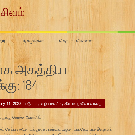
சிவம்
ற்றி…
நிகழ்வுகள்
தொடர்பு கொள்ள…
யாக அகத்திய
கு: 184
ary 11, 2022
in
ஜீவ நாடி வழியாக அகத்திய மாமுனிவர் வாக்கு
ளுக்கு சொல்ல வேண்டும்:
ம் செய்ய நலமே நடக்கும். சதாசர்வகாலமும் நடப்பதெல்லாம் இறைவன்