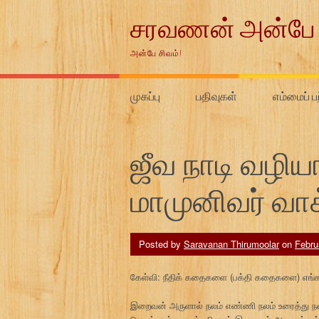
Skip
சரவணன் அன்பே 
to
content
அன்பே சிவம்!
முகப்பு
பதிவுகள்
எம்மைப் ப
ஜீவ நாடி வழி
மாமுனிவர் வாக்
Posted by
Saravanan Thirumoolar
on
Febru
கேள்வி: நீதிக் கதைகளை (பக்தி கதைகளை) எங்க
இறைவன் அருளால் நலம் எண்ணி நலம் உரைத்து நல