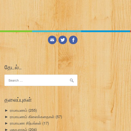
தேடல்…
Search
for:
தலைப்புகள்
ராமாயணம்
(255)
►
ராமாயணம் கிளைக்கதைகள்
(57)
►
ராமாயண சிற்பங்கள்
(17)
►
மகாபாரதம்
(204)
►