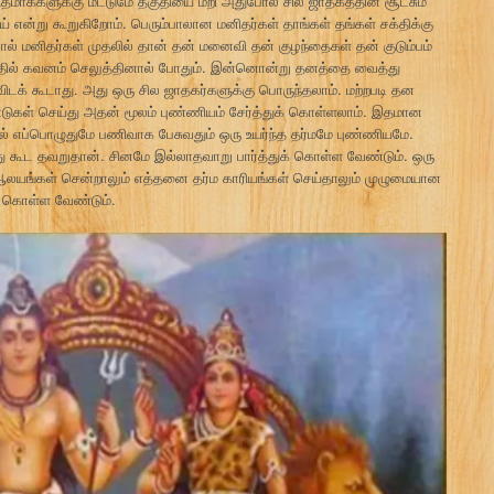
மாக்களுக்கு மட்டுமே தகுதியை மீறி அதுபோல் சில ஜாதகத்தின் சூட்சும
் என்று கூறுகிறோம். பெரும்பாலான மனிதர்கள் தாங்கள் தங்கள் சக்திக்கு
ல் மனிதர்கள் முதலில் தான் தன் மனைவி தன் குழந்தைகள் தன் குடும்பம்
யத்தில் கவனம் செலுத்தினால் போதும். இன்னொன்று தனத்தை வைத்து
ிடக் கூடாது. அது ஒரு சில ஜாதகர்களுக்கு பொருந்தலாம். மற்றபடி தன
டுகள் செய்து அதன் மூலம் புண்ணியம் சேர்த்துக் கொள்ளலாம். இதமான
ல் எப்பொழுதுமே பணிவாக பேசுவதும் ஒரு உயர்ந்த தர்மமே புண்ணியமே.
கூட தவறுதான். சினமே இல்லாதவாறு பார்த்துக் கொள்ள வேண்டும். ஒரு
யங்கள் சென்றாலும் எத்தனை தர்ம காரியங்கள் செய்தாலும் முழுமையான
 கொள்ள வேண்டும்.