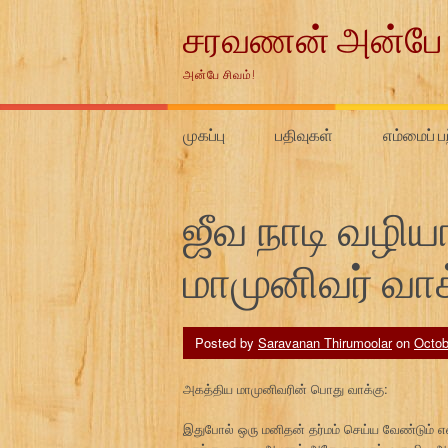
Skip
சரவணன் அன்பே 
to
content
அன்பே சிவம்!
முகப்பு
பதிவுகள்
எம்மைப் ப
ஜீவ நாடி வழி
மாமுனிவர் வாக
Posted by
Saravanan Thirumoolar
on
Octob
அகத்திய மாமுனிவரின் பொது வாக்கு:
இதுபோல் ஒரு மனிதன் தர்மம் செய்ய வேண்டும் என்