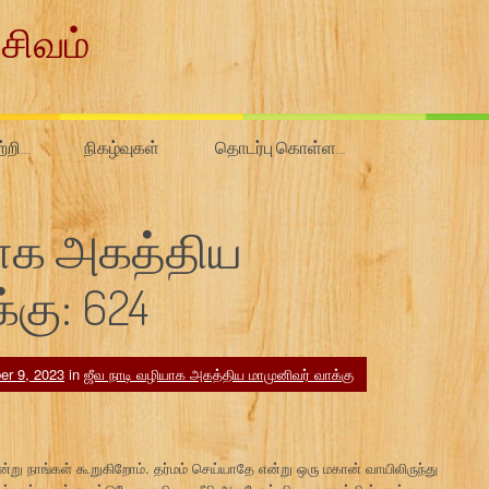
சிவம்
ற்றி…
நிகழ்வுகள்
தொடர்பு கொள்ள…
யாக அகத்திய
்கு: 624
er 9, 2023
in
ஜீவ நாடி வழியாக அகத்திய மாமுனிவர் வாக்கு
று நாங்கள் கூறுகிறோம். தர்மம் செய்யாதே என்று ஒரு மகான் வாயிலிருந்து