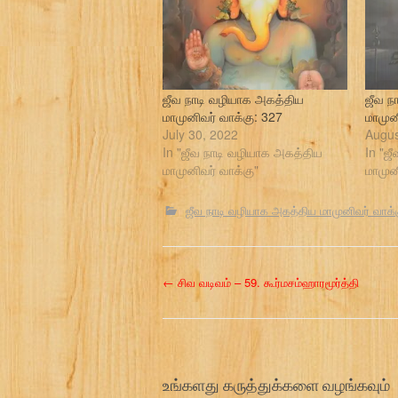
ஜீவ நாடி வழியாக அகத்திய
ஜீவ ந
மாமுனிவர் வாக்கு: 327
மாமுன
July 30, 2022
Augus
In "ஜீவ நாடி வழியாக அகத்திய
In "ஜ
மாமுனிவர் வாக்கு"
மாமுன
ஜீவ நாடி வழியாக அகத்திய மாமுனிவர் வாக்
P
←
சிவ வடிவம் – 59. கூர்மசம்ஹாரமூர்த்தி
o
s
உங்களது கருத்துக்களை வழங்கவும்