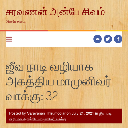
Skip
சரவணன் அன்பே சிவம்
to
content
அன்பே சிவம்!
ஜீவ நாடி வழியாக
அகத்திய மாமுனிவர்
வாக்கு: 32
Posted by
Saravanan Thirumoolar
on
July 21, 2021
in
ஜீவ நாடி
வழியாக அகத்திய மாமுனிவர் வாக்கு