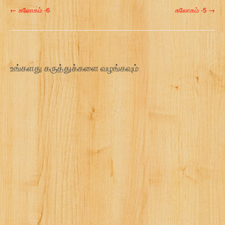
P
←
சுலோகம் -6
சுலோகம் -5
→
o
s
t
உங்களது கருத்துக்களை வழங்கவும்
n
a
v
i
g
a
t
i