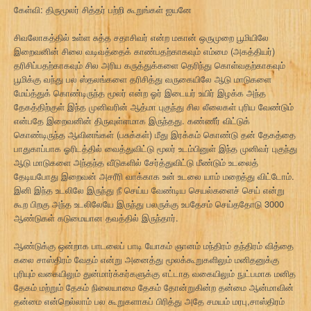
கேள்வி: திருமூலர் சித்தர் பற்றி கூறுங்கள் ஐயனே
சிவலோகத்தில் உள்ள சுத்த சதாசிவர் என்ற மகான் ஒருமுறை பூமியிலே
இறைவனின் சிலை வடிவத்தைக் காண்பதற்காகவும் எம்மை (அகத்தியர்)
தரிசிப்பதற்காகவும் சில அரிய கருத்துக்களை தெரிந்து கொள்வதற்காகவும்
பூமிக்கு வந்து பல ஸ்தலங்களை தரிசித்து வருகையிலே ஆடு மாடுகளை
மேய்த்துக் கொண்டிருந்த மூலர் என்ற ஓர் இடையர் உயிர் இழக்க அந்த
தேகத்திற்குள் இந்த முனிவரின் ஆத்மா புகுந்து சில லீலைகள் புரிய வேண்டும்
என்பதே இறைவனின் திருவுள்ளமாக இருந்தது. கண்ணீர் விட்டுக்
கொண்டிருந்த ஆவினங்கள் (பசுக்கள்) மீது இரக்கம் கொண்டு தன் தேகத்தை
பாதுகாப்பாக ஓரிடத்தில் வைத்துவிட்டு மூலர் உடம்பினுள் இந்த முனிவர் புகுந்து
ஆடு மாடுகளை அந்தந்த வீடுகளில் சேர்த்துவிட்டு மீண்டும் உடலைத்
தேடியபோது இறைவன் அசரீரி வாக்காக உன் உடலை யாம் மறைத்து விட்டோம்.
இனி இந்த உடலிலே இருந்து நீ செய்ய வேண்டிய செயல்களைச் செய் என்று
கூற பிறகு அந்த உடலிலேயே இருந்து பலருக்கு உபதேசம் செய்ததோடு 3000
ஆண்டுகள் கடுமையான தவத்தில் இருந்தார்.
ஆண்டுக்கு ஒன்றாக பாடலைப் பாடி யோகம் ஞானம் மந்திரம் தந்திரம் வித்தை
கலை சாஸ்திரம் வேதம் என்று அனைத்து மூலக்கூறுகளிலும் மனிதனுக்கு
புரியும் வகையிலும் துன்மார்க்கர்களுக்கு எட்டாத வகையிலும் நுட்பமாக மனித
தேகம் மற்றும் தேகம் நிலையாமை தேகம் தோன்றுகின்ற தன்மை ஆன்மாவின்
தன்மை என்றெல்லாம் பல கூறுகளாகப் பிரித்து அதே சமயம் மரபு,சாஸ்திரம்