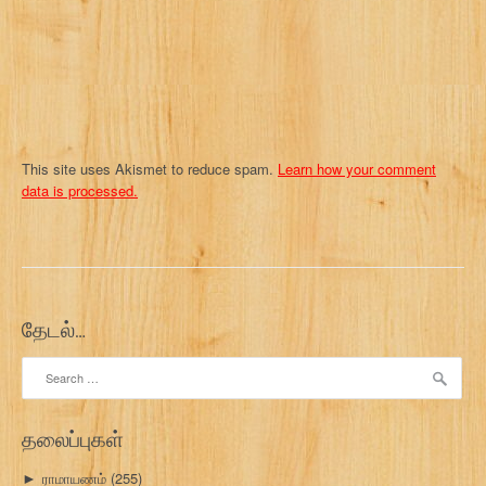
o
n
This site uses Akismet to reduce spam.
Learn how your comment
data is processed.
தேடல்…
Search
for:
தலைப்புகள்
ராமாயணம்
(255)
►