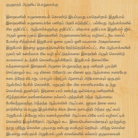
குருநாதர் அருளிய பொதுவாக்கு
இறைவனின் கருணையைக் கொண்டு இயம்புவது யாதென்றால் இதுபோல்
இறைவனின் கருணையாலே மனிதப் பிறவி எடுத்திட்ட பல்வேறு ஆத்மாக்களில்
சில குறிப்பிட்ட ஆத்மாக்களுக்கு குறிப்பிட்ட விதமாக குறிப்பாக இதுபோல் ஜீவ
அருள் ஓலை மூலம் இறைவனின் அருளாணையின்படி வழிகாட்டவே எமைப்
போன்ற சித்தர்கள் இதுபோல் ஓலை மூலம் ஒளி வடிவான அக்ஷரங்களை
இதுபோல் இதழை ஓதுவதற்கென்றே தேர்ந்தெடுக்கப்பட்ட சில ஆத்மாக்களின்
மூலம் உள் உணர்வாக சில வழி காட்டுதல்களை இறையின் அருள் கொண்டு
காலகாலம் நடத்திக் கொண்டிருக்கிறோம். இதுபோல் நிலையிலே
எத்தனைதான் இறைவன் அருளை பெறுவதற்கு ஒரு மனிதன் முயற்சி
செய்தாலும் கூட பழ வினை அதோடு பல வினை ஒரு ஆத்மாவை கரையேற
கடைத்தேற விடாது. பாசமும் பந்தமும் ஆசையும் அறியாமையும் ஒருபுறம்
ஆன்மீகம் பேசிக் கொண்டே மறுபுறம் மிக மிக சராசரியாகவே நடந்து
கொள்ளத் தூண்டும். இதனை யாம் உரைத்து ஒவ்வொரு மனிதனின்
கீழ்த்தரமான எண்ணங்களை எல்லாம் புறந்தள்ளி அந்த ஆத்மாவை
மேலேற்றுவதற்கு அந்தந்த ஆத்மாவின் அடிப்படை ஜாதக நிலை எமை
நாடுகின்ற பொழுது இருக்கின்ற கிரக நிலை தசாபுத்தி அந்தர சூட்சுமம்
அதுபோல் பல்வேறு கர்ம கணக்குகளின் அடிப்படையிலே யாம் வழிகாட்டிக்
கொண்டு இருக்கிறோம். ஆயினும் கூட இவையெல்லாவற்றையும் நூற்றுக்கு
நூறு புரிந்து கொள்ள முடியாது என்பது எமக்கும் தெரியும். புரிந்து கொள்ள
இயலாது என்பதால் அதுபோல் முன் காலங்களில் எல்லாம் குருவானவன்