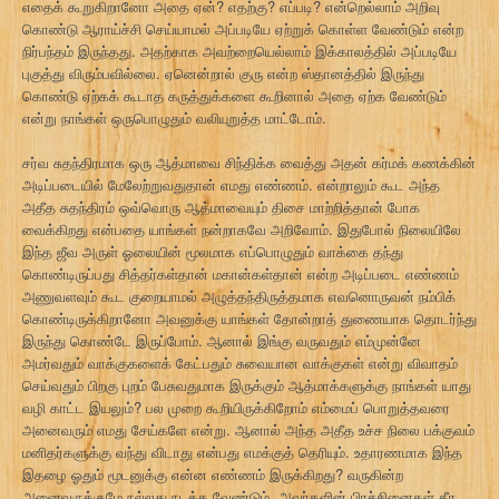
எதைக் கூறுகிறானோ அதை ஏன்? எதற்கு? எப்படி? என்றெல்லாம் அறிவு
கொண்டு ஆராய்ச்சி செய்யாமல் அப்படியே ஏற்றுக் கொள்ள வேண்டும் என்ற
நிர்பந்தம் இருந்தது. அதற்காக அவற்றையெல்லாம் இக்காலத்தில் அப்படியே
புகுத்து விரும்பவில்லை. ஏனென்றால் குரு என்ற ஸ்தானத்தில் இருந்து
கொண்டு ஏற்கக் கூடாத கருத்துக்களை கூறினால் அதை ஏற்க வேண்டும்
என்று நாங்கள் ஒருபொழுதும் வலியுறுத்த மாட்டோம்.
சர்வ சுதந்திரமாக ஒரு ஆத்மாவை சிந்திக்க வைத்து அதன் கர்மக் கணக்கின்
அடிப்படையில் மேலேற்றுவதுதான் எமது எண்ணம். என்றாலும் கூட அந்த
அதீத சுதந்திரம் ஒவ்வொரு ஆத்மாவையும் திசை மாற்றித்தான் போக
வைக்கிறது என்பதை யாங்கள் நன்றாகவே அறிவோம். இதுபோல் நிலையிலே
இந்த ஜீவ அருள் ஓலையின் மூலமாக எப்பொழுதும் வாக்கை தந்து
கொண்டிருப்பது சித்தர்கள்தான் மகான்கள்தான் என்ற அடிப்படை எண்ணம்
அணுவளவும் கூட குறையாமல் அழுத்தந்திருத்தமாக எவனொருவன் நம்பிக்
கொண்டிருக்கிறானோ அவனுக்கு யாங்கள் தோன்றாத் துணையாக தொடர்ந்து
இருந்து கொண்டே இருப்போம். ஆனால் இங்கு வருவதும் எம்முன்னே
அமர்வதும் வாக்குகளைக் கேட்பதும் சுவையான வாக்குகள் என்று விவாதம்
செய்வதும் பிறகு புறம் பேசுவதுமாக இருக்கும் ஆத்மாக்களுக்கு நாங்கள் யாது
வழி காட்ட இயலும்? பல முறை கூறியிருக்கிறோம் எம்மைப் பொறுத்தவரை
அனைவரும் எமது சேய்களே என்று. ஆனால் அந்த அதீத உச்ச நிலை பக்குவம்
மனிதர்களுக்கு வந்து விடாது என்பது எமக்குத் தெரியும். உதாரணமாக இந்த
இதழை ஓதும் மூடனுக்கு என்ன எண்ணம் இருக்கிறது? வருகின்ற
அனைவருக்குமே நல்லது நடக்க வேண்டும். அவர்களின் பிரச்சினைகள் தீர