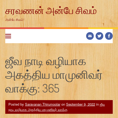
Skip
சரவணன் அன்பே சிவம்
to
content
அன்பே சிவம்!
ஜீவ நாடி வழியாக
அகத்திய மாமுனிவர்
வாக்கு: 365
Posted by
Saravanan Thirumoolar
on
September 9, 2022
in
ஜீவ
நாடி வழியாக அகத்திய மாமுனிவர் வாக்கு