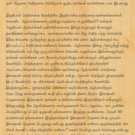
தன் அருளை அதீதமாக அளித்தால் ஒழிய நாங்கள் வாக்கினை பகர இயலாது.
இதுபோல் அதிகாலை நேரத்திலே இதுபோன்ற எதிர்மறை எண்ணங்களைக்
கொண்ட ஆத்மாக்களைக் குறித்து எதற்காக கூறுகிறோம்? என்றால்
அதுபோல் ஆத்மாக்கள் தன்னிச்சையாக இங்கு வருவதும் போவதும்
தவறில்லை என்றாலும்கூட வாஸ்தவமாகவே எம் மீது அதீத பற்று கொண்டு
இந்த சுவடியை நூற்றுக்கு நூறு நம்புகின்ற சில நல்ல ஆத்மாக்களும் கூட
இப்படிப்பட்ட எதிர்மறை எண்ணம் கொண்ட ஆத்மாவை இங்கு அழைத்து வந்து
விடுவார்கள். எம் மீது முழு நம்பிக்கை கொண்டவனுக்காக இன்னவனுக்கும்
நாங்கள் வாக்கினை பகர வேண்டியிருக்கிறது என்பதையும் புரிந்துகொள்ள
வேண்டும். அடுத்ததாக பல முறை கூறியிருக்கிறோம் தர்மங்களின்
அடிப்படையில்தான் கலிகாலத்திலே ஒவ்வொரு ஆத்மாவின் பாவத்தை
இறைவன் சுத்தி செய்ய விரும்புகிறார் என்று. ஆனால் அதற்கும் ஜாதகத்தில்
இடம் வேண்டும். சுப கிரகங்கள் ஆதிபத்யம் பெற்றிருக்க வேண்டும்.
இருந்தாலும்கூட ஜாதகத்தில் அங்ஙனம் வழியில்லாத ஆத்மாவிற்கும்
தொடர்ந்து வாக்குகளைக் கூறி தர்ம வழியில் திசை திருப்ப இறைவன்
அருளாணை இடுவதால் நாங்கள் கூறிக்கொண்டு இருக்கிறோம் என்றாலும்,
இங்கு வந்து சில ஆண்டுகளாக வாக்குகளைக் கேட்டாலும்கூட எம் முன்னே
அமரும்போது மட்டும் ஒருவன் நல்லவனாக இருந்து பயனில்லை. அவன் 60
நாழிகையும் நல்லவனாக இருந்தால்தான் இறைவன் அருளை பெற முடியும்.
இறைவன் அருளை பெறுவது என்பது ஒருவிதத்தில் எளிமை ஒருவிதத்தில் மிக
மிகக் கடினம். எந்த விதத்தில் எளிமை? வனம் சென்று தவம் செய்வது என்பது