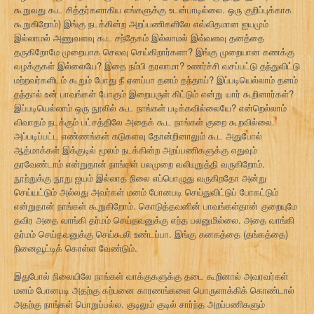
கூறுவது கூட சித்தர்களாகிய எங்களுக்கு உடன்பாடில்லை. ஒரு குறிப்புக்காக
கூறுகிறோம்) இங்கு நடக்கின்ற அறப்பணிகளிலே எவ்விதமான ஐயமும்
இல்லாமல் அணுவளவு கூட சந்தேகம் இல்லாமல் இவ்வளவு தனத்தை
தருகிறோமே முறையாக செலவு செய்கிறார்களா? இங்கு முறையான கணக்கு
வழக்குகள் இல்லையே? இதை நம்பி தரலாமா? உணர்ச்சி வசப்பட்டு தந்துவிட்டு
மற்றவர்களிடம் கூறும் போது நீ ஏனப்பா தனம் தந்தாய்? இப்படியெல்லாம் தனம்
தந்தால் உன் பாவங்கள் போகும் இறையருள் கிட்டும் என்று யார் கூறினார்கள்?
இப்படியெல்லாம் ஒரு நூலில் கூட நாங்கள் படிக்கவில்லையே? என்றெல்லாம்
விவாதம் நடக்கும் பட்சத்திலே அதைக் கூட நாங்கள் குறை கூறவில்லை.
அப்படிப்பட்ட எண்ணங்கள் கடுகளவு தோன்றினாலும் கூட அதுபோல்
ஆத்மாக்கள் இக்குடில் மூலம் நடக்கின்ற அறப்பணிகளுக்கு எதுவும்
தரவேண்டாம் என்றுதான் நாங்கள் பலமுறை வலியுறுத்தி வருகிறோம்.
நூற்றுக்கு நூறு ஐயம் இல்லாத நிலை எப்பொழுது வருகிறதோ அன்று
செய்யட்டும் அல்லது அவர்கள் மனம் போனபடி செய்துவிட்டுப் போகட்டும்
என்றுதான் நாங்கள் கூறுகிறோம். கொடுத்தவனின் பாவங்கள்தான் குறையுமே
தவிர அதை வாங்கி தர்மம் செய்தவனுக்கு எந்த பலனுமில்லை. அதை வாங்கி
தர்மம் செய்தவனுக்கு செய்கூலி உண்டப்பா. இங்கு கனகத்தை (தங்கத்தை)
நினைவூட்டிக் கொள்ள வேண்டும்.
இதுபோல் நிலையிலே நாங்கள் வாக்குகளுக்கு தடை கூறினால் அவரவர்கள்
மனம் போனபடி அதற்கு கற்பனை காரணங்களை பொருளாக்கிக் கொண்டால்
அதற்கு நாங்கள் பொறுப்பல்ல. குடிலும் குடில் சார்ந்த அறப்பணிகளும்