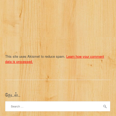
t
i
o
n
This site uses Akismet to reduce spam.
Learn how your comment
data is processed.
தேடல்…
Search
for: