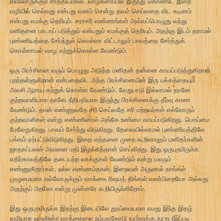
எல்லோருக்கும் சாத்தியமல்ல. வாழ்க்கையில் இருந்து கொண்டே இறை
வழியில் செல்வது என்பது வனம் சென்று தவம் செய்வதை விட கடினம்
என்பது எமக்கு தெரியும். சராசரி எண்ணங்கள் அவ்வப்பொழுது வந்து
மனிதனை பாடாய் படுத்தும் என்பதும் எமக்குத் தெரியும். அதற்கு இடம் தராமல்
புண்ணியத்தை சேர்த்துக் கொள்ளா விட்டாலும் பாவத்தை சேர்த்துக்
கொள்ளாமல் வாழ கற்றுக்கொள்ள வேண்டும்.
ஒரு பிரச்சினை வரும் பொழுது அடுத்த மனிதன் தன்னை காயப்படுத்துகிறான்
புறந்தள்ளுகிறான் என்பதைவிட அந்த பிரச்சினையின் இரு பக்கத்தையும்
அலசி ஆராய கற்றுக் கொள்ள வேண்டும். வேறுபாடு இல்லாமல் தானே
குற்றவாளியாக தானே நீதிபதியாக இருந்து பிரச்சினைக்கு தீர்வு காண
வேண்டும். தான் எண்ணுவதே சரி செய்வதே சரி மற்றவர்கள் எல்லோரும்
குற்றவாளிகள் என்று எண்ணினால் அங்கே உண்மை காயப்படுகிறது. பொய்மை
மேலேறுகிறது. பாவம் சேர்ந்து விடுகிறது. தேவையில்லாமல் புண்ணியத்திலே
பங்கம் ஏற்பட்டுவிடுகிறது. இதை எத்தனை முறை கூறினாலும் மனிதர்களின்
ஜாதகப்பலன் அவனை மதி இழக்கத்தான் செய்கிறது. இது ஒருபுறமிருக்க
எதிர்காலத்திலே தடையற்ற வாக்குகள் வேண்டும் என்று பலரும்
எண்ணுகிறார்கள். நல்ல எண்ணம்தான். இறைவன் அருளால் நாங்கள்
முழுமையாக எல்லோருக்கும் வாக்கை ரிஷபத் திங்கள் வளர்பிறையோ அல்லது
அதற்குப் பிறகோ என்று முன்னரே கூறியிருக்கிறோம்.
இது ஒருபுறமிருக்க இதற்கு இடையிலே தூய்மையான எமது இந்த இதழ்
வழியாக வருகின்ற வாக்குகளை நம்புவதோடு நூற்றுக்கு நூறு (இப்படி