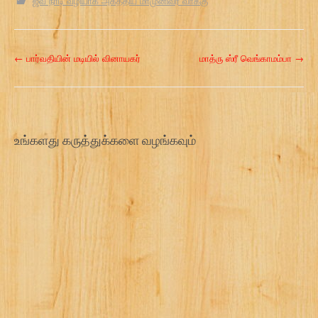
ஜீவ நாடி வழியாக அகத்திய மாமுனிவர் வாக்கு
P
←
பார்வதியின் மடியில் வினாயகர்
மாத்ரு ஸ்ரீ வெங்காமம்பா
→
o
s
t
உங்களது கருத்துக்களை வழங்கவும்
n
a
v
i
g
a