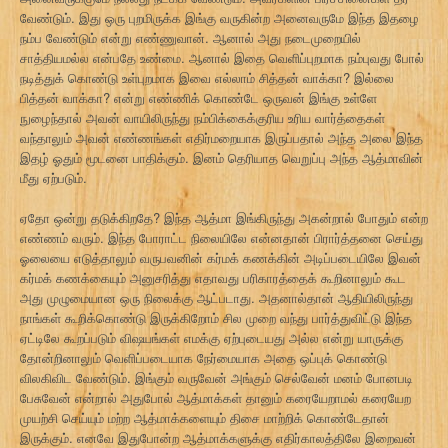
வேண்டும். இது ஒரு புறமிருக்க இங்கு வருகின்ற அனைவருமே இந்த இதழை
நம்ப வேண்டும் என்று எண்ணுவான். ஆனால் அது நடைமுறையில்
சாத்தியமல்ல என்பதே உண்மை. ஆனால் இதை வெளிப்புறமாக நம்புவது போல்
நடித்துக் கொண்டு உள்புறமாக இவை எல்லாம் சித்தன் வாக்கா? இல்லை
பித்தன் வாக்கா? என்று எண்ணிக் கொண்டே ஒருவன் இங்கு உள்ளே
நுழைந்தால் அவன் வாயிலிருந்து நம்பிக்கைக்குரிய உரிய வார்த்தைகள்
வந்தாலும் அவன் எண்ணங்கள் எதிர்மறையாக இருப்பதால் அந்த அலை இந்த
இதழ் ஓதும் மூடனை பாதிக்கும். இனம் தெரியாத வெறுப்பு அந்த ஆத்மாவின்
மீது ஏற்படும்.
ஏதோ ஒன்று தடுக்கிறதே? இந்த ஆத்மா இங்கிருந்து அகன்றால் போதும் என்ற
எண்ணம் வரும். இந்த போராட்ட நிலையிலே என்னதான் பிரார்த்தனை செய்து
ஓலையை எடுத்தாலும் வருபவனின் கர்மக் கணக்கின் அடிப்படையிலே இவன்
கர்மக் கணக்கையும் அனுசரித்து எதாவது பரிகாரத்தைக் கூறினாலும் கூட
அது முழுமையான ஒரு நிலைக்கு ஆட்படாது. அதனால்தான் ஆதியிலிருந்து
நாங்கள் கூறிக்கொண்டு இருக்கிறோம் சில முறை வந்து பார்த்துவிட்டு இந்த
ஏட்டிலே கூறப்படும் விஷயங்கள் எமக்கு ஏற்புடையது அல்ல என்று யாருக்கு
தோன்றினாலும் வெளிப்படையாக நேர்மையாக அதை ஒப்புக் கொண்டு
விலகிவிட வேண்டும். இங்கும் வருவேன் அங்கும் செல்வேன் மனம் போனபடி
பேசுவேன் என்றால் அதுபோல் ஆத்மாக்கள் தானும் கரையேறாமல் கரையேற
முயற்சி செய்யும் மற்ற ஆத்மாக்களையும் திசை மாற்றிக் கொண்டேதான்
இருக்கும். எனவே இதுபோன்ற ஆத்மாக்களுக்கு எதிர்காலத்திலே இறைவன்