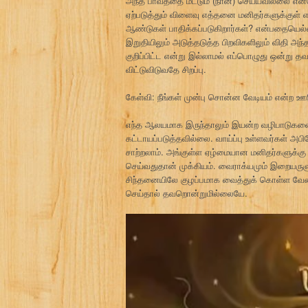
அந்த பாவத்தை மட்டும் (நான்) செய்யவில்லை என்ற
ஏற்படுத்தும் விளைவு எத்தனை மனிதர்களுக்குள்
ஆண்டுகள் பாதிக்கப்படுகிறார்கள்? என்பதையெல
இறுதியிலும் அடுத்தடுத்த பிறவிகளிலும் விதி 
குறிப்பிட்ட என்று இல்லாமல் எப்பொழுது ஒன்ற
விட்டுவிடுவதே சிறப்பு.
கேள்வி: நீங்கள் முன்பு சொன்ன வேடியம் என்ற ஊ
எந்த ஆலயமாக இருந்தாலும் இயன்ற வழிபாடுகளை 
கட்டாயப்படுத்தவில்லை. வாய்ப்பு உள்ளவர்கள்
சாற்றலாம். அங்குள்ள ஏழ்மையான மனிதர்களுக்
செய்வதுதான் முக்கியம். வைராக்யமும் இறையருளு
சிந்தனையிலே குழப்பமாக வைத்துக் கொள்ள வேண்ட
செய்தால் தவறொன்றுமில்லையே.