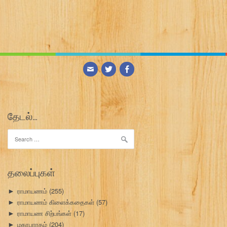
தேடல்…
Search
for:
தலைப்புகள்
ராமாயணம்
(255)
►
ராமாயணம் கிளைக்கதைகள்
(57)
►
ராமாயண சிற்பங்கள்
(17)
►
மகாபாரதம்
(204)
►