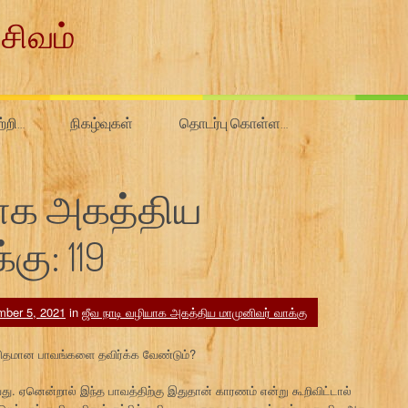
சிவம்
ற்றி…
நிகழ்வுகள்
தொடர்பு கொள்ள…
யாக அகத்திய
கு: 119
ber 5, 2021
in
ஜீவ நாடி வழியாக அகத்திய மாமுனிவர் வாக்கு
 விதமான பாவங்களை தவிர்க்க வேண்டும்?
யது. ஏனென்றால் இந்த பாவத்திற்கு இதுதான் காரணம் என்று கூறிவிட்டால்