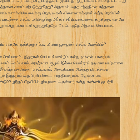
ெல்லாம் கூறி மனிதன் தப்பித்துவிட முடியாது. ஒரு பாவம் என்பதை விட அது
 எத்தனை காலம் ஏற்படுத்துகிறது? அதனால் அந்த சந்ததிகள் எத்தனை
்லாம் கணக்கிலே வைத்து பிறகு அதன் விளைவாகத்தான் அந்த பிறவியின்
அந்த பாவத்தை செய்ய மனிதனுக்கு அந்த எதிர்விளைவுகளை தருகிறது. எனவே
ு தவறு என்று மனசாட்சி உறுத்துகிறதோ அப்பொழுதே அதனை செய்யாமல்
ரில் நாகதோஷத்திற்கு எப்படி பரிகார பூஜைகள் செய்ய வேண்டும்?
செய்யலாம். இதுதான் செய்ய வேண்டும் என்று நாங்கள் யாரையும்
 அபிஷேகம் செய்யலாம். அதற்கான சூழல் இல்லையென்றால் நறுமண மலர்மாலை
கு இயன்ற உதவிகளை செய்யலாம். அமைதியாக அமர்ந்து பிராத்தனை
ம் இருந்தால் ஒரு பிறவியில்கூட சாத்தியம்தான். அதனை ஏன்
ும்? இந்தப் பிறவியில் இறைவன் அருள்வார் என்று எண்ணி முயற்சி