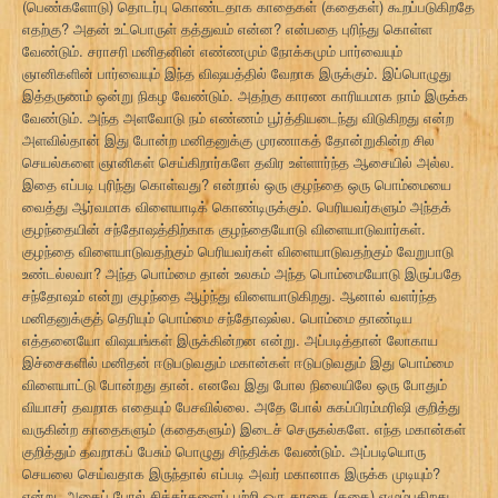
(பெண்களோடு) தொடர்பு கொண்டதாக காதைகள் (கதைகள்) கூறப்படுகிறதே
எதற்கு? அதன் உட்பொருள் தத்துவம் என்ன? என்பதை புரிந்து கொள்ள
வேண்டும். சராசரி மனிதனின் எண்ணமும் நோக்கமும் பார்வையும்
ஞானிகளின் பார்வையும் இந்த விஷயத்தில் வேறாக இருக்கும். இப்பொழுது
இத்தருணம் ஒன்று நிகழ வேண்டும். அதற்கு காரண காரியமாக நாம் இருக்க
வேண்டும். அந்த அளவோடு நம் எண்ணம் பூர்த்தியடைந்து விடுகிறது என்ற
அளவில்தான் இது போன்ற மனிதனுக்கு முரணாகத் தோன்றுகின்ற சில
செயல்களை ஞானிகள் செய்கிறார்களே தவிர உள்ளார்ந்த ஆசையில் அல்ல.
இதை எப்படி புரிந்து கொள்வது? என்றால் ஒரு குழந்தை ஒரு பொம்மையை
வைத்து ஆர்வமாக விளையாடிக் கொண்டிருக்கும். பெரியவர்களும் அந்தக்
குழந்தையின் சந்தோஷத்திற்காக குழந்தையோடு விளையாடுவார்கள்.
குழந்தை விளையாடுவதற்கும் பெரியவர்கள் விளையாடுவதற்கும் வேறுபாடு
உண்டல்லவா? அந்த பொம்மை தான் உலகம் அந்த பொம்மையோடு இருப்பதே
சந்தோஷம் என்று குழந்தை ஆழ்ந்து விளையாடுகிறது. ஆனால் வளர்ந்த
மனிதனுக்குத் தெரியும் பொம்மை சந்தோஷல்ல. பொம்மை தாண்டிய
எத்தனையோ விஷயங்கள் இருக்கின்றன என்று. அப்படித்தான் லோகாய
இச்சைகளில் மனிதன் ஈடுபடுவதும் மகான்கள் ஈடுபடுவதும் இது பொம்மை
விளையாட்டு போன்றது தான். எனவே இது போல நிலையிலே ஒரு போதும்
வியாசர் தவறாக எதையும் பேசவில்லை. அதே போல் சுகப்பிரம்மரிஷி குறித்து
வருகின்ற காதைகளும் (கதைகளும்) இடைச் செருகல்களே. எந்த மகான்கள்
குறித்தும் தவறாகப் பேசும் பொழுது சிந்திக்க வேண்டும். அப்படியொரு
செயலை செய்வதாக இருந்தால் எப்படி அவர் மகானாக இருக்க முடியும்?
என்று. அதைப் போல் சித்தர்களைப் பற்றி ஒரு காதை (கதை) எழும்புகிறது.