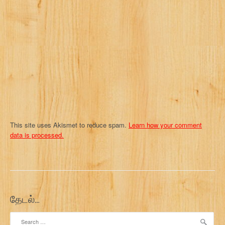
t
i
o
n
This site uses Akismet to reduce spam.
Learn how your comment
data is processed.
தேடல்…
Search