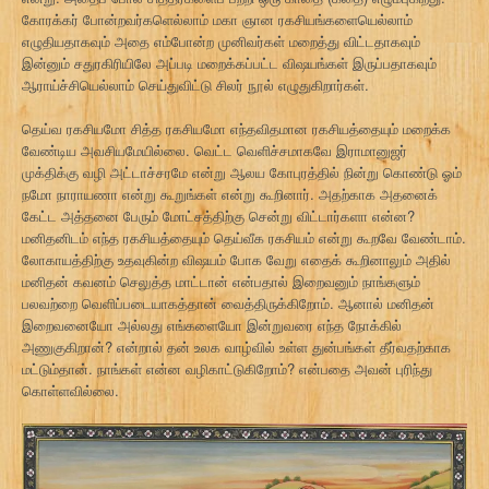
கோரக்கர் போன்றவர்களெல்லாம் மகா ஞான ரகசியங்களையெல்லாம்
எழுதியதாகவும் அதை எம்போன்ற முனிவர்கள் மறைத்து விட்டதாகவும்
இன்னும் சதுரகிரியிலே அப்படி மறைக்கப்பட்ட விஷயங்கள் இருப்பதாகவும்
ஆராய்ச்சியெல்லாம் செய்துவிட்டு சிலர் நூல் எழுதுகிறார்கள்.
தெய்வ ரகசியமோ சித்த ரகசியமோ எந்தவிதமான ரகசியத்தையும் மறைக்க
வேண்டிய அவசியமேயில்லை. வெட்ட வெளிச்சமாகவே இராமானுஜர்
முக்திக்கு வழி அட்டாச்சரமே என்று ஆலய கோபுரத்தில் நின்று கொண்டு ஓம்
நமோ நாராயணா என்று கூறுங்கள் என்று கூறினார். அதற்காக அதனைக்
கேட்ட அத்தனை பேரும் மோட்சத்திற்கு சென்று விட்டார்களா என்ன?
மனிதனிடம் எந்த ரகசியத்தையும் தெய்வீக ரகசியம் என்று கூறவே வேண்டாம்.
லோகாயத்திற்கு உதவுகின்ற விஷயம் போக வேறு எதைக் கூறினாலும் அதில்
மனிதன் கவனம் செலுத்த மாட்டான் என்பதால் இறைவனும் நாங்களும்
பலவற்றை வெளிப்படையாகத்தான் வைத்திருக்கிறோம். ஆனால் மனிதன்
இறைவனையோ அல்லது எங்களையோ இன்றுவரை எந்த நோக்கில்
அணுகுகிறான்? என்றால் தன் உலக வாழ்வில் உள்ள துன்பங்கள் தீர்வதற்காக
மட்டும்தான். நாங்கள் என்ன வழிகாட்டுகிறோம்? என்பதை அவன் புரிந்து
கொள்ளவில்லை.