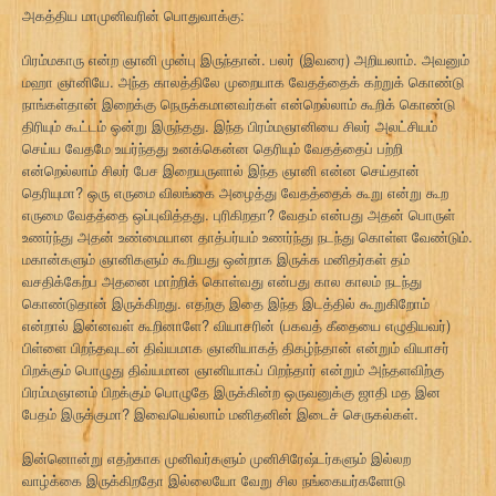
அகத்திய மாமுனிவரின் பொதுவாக்கு:
பிரம்மகாரு என்ற ஞானி முன்பு இருந்தான். பலர் (இவரை) அறியலாம். அவனும்
மஹா ஞானியே. அந்த காலத்திலே முறையாக வேதத்தைக் கற்றுக் கொண்டு
நாங்கள்தான் இறைக்கு நெருக்கமானவர்கள் என்றெல்லாம் கூறிக் கொண்டு
திரியும் கூட்டம் ஒன்று இருந்தது. இந்த பிரம்மஞானியை சிலர் அலட்சியம்
செய்ய வேதமே உயர்ந்தது உனக்கென்ன தெரியும் வேதத்தைப் பற்றி
என்றெல்லாம் சிலர் பேச இறையருளால் இந்த ஞானி என்ன செய்தான்
தெரியுமா? ஒரு எருமை விலங்கை அழைத்து வேதத்தைக் கூறு என்று கூற
எருமை வேதத்தை ஒப்புவித்தது. புரிகிறதா? வேதம் என்பது அதன் பொருள்
உணர்ந்து அதன் உண்மையான தாத்பர்யம் உணர்ந்து நடந்து கொள்ள வேண்டும்.
மகான்களும் ஞானிகளும் கூறியது ஒன்றாக இருக்க மனிதர்கள் தம்
வசதிக்கேற்ப அதனை மாற்றிக் கொள்வது என்பது கால காலம் நடந்து
கொண்டுதான் இருக்கிறது. எதற்கு இதை இந்த இடத்தில் கூறுகிறோம்
என்றால் இன்னவள் கூறினாளே? வியாசரின் (பகவத் கீதையை எழுதியவர்)
பிள்ளை பிறந்தவுடன் திவ்யமாக ஞானியாகத் திகழ்ந்தான் என்றும் வியாசர்
பிறக்கும் பொழுது திவ்யமான ஞானியாகப் பிறந்தார் என்றும் அந்தளவிற்கு
பிரம்மஞானம் பிறக்கும் பொழுதே இருக்கின்ற ஒருவனுக்கு ஜாதி மத இன
பேதம் இருக்குமா? இவையெல்லாம் மனிதனின் இடைச் செருகல்கள்.
இன்னொன்று எதற்காக முனிவர்களும் முனிசிரேஷ்டர்களும் இல்லற
வாழ்க்கை இருக்கிறதோ இல்லையோ வேறு சில நங்கையர்களோடு