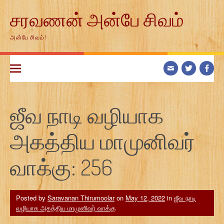
Skip
சரவணன் அன்பே சிவம்
to
content
அன்பே சிவம்!
ஜீவ நாடி வழியாக
அகத்திய மாமுனிவர்
வாக்கு: 256
Posted by
Saravanan Thirumoolar
on
May 12, 2022
in
ஜீவ நாடி
வழியாக அகத்திய மாமுனிவர் வாக்கு